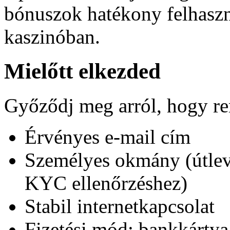
bónuszok hatékony felhaszn
kaszinóban.
Mielőtt elkezded
Győződj meg arról, hogy re
Érvényes e-mail cím
Személyes okmány (útlev
KYC ellenőrzéshez)
Stabil internetkapcsolat
Fizetési mód: bankkártya