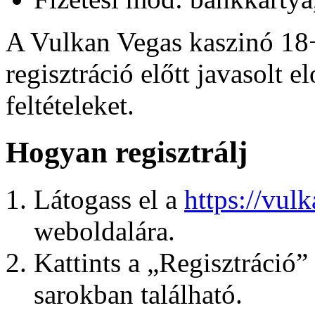
A Vulkan Vegas kaszinó 18+ 
regisztráció előtt javasolt e
feltételeket.
Hogyan regisztrálj
Látogass el a
https://vul
weboldalára.
Kattints a „Regisztráció”
sarokban található.