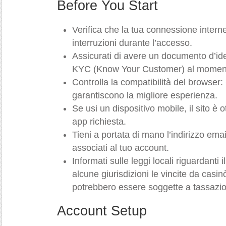
Before You Start
e
Suggerimenti
Verifica che la tua connessione internet
interruzioni durante l’accesso.
Assicurati di avere un documento d’ide
KYC (Know Your Customer) al momento
Controlla la compatibilità del browser
garantiscono la migliore esperienza.
Se usi un dispositivo mobile, il sito è
app richiesta.
Tieni a portata di mano l’indirizzo emai
associati al tuo account.
Informati sulle leggi locali riguardanti 
alcune giurisdizioni le vincite da casi
potrebbero essere soggette a tassazi
Account Setup