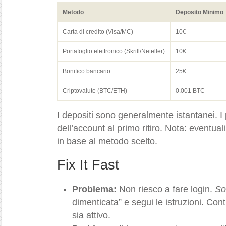
Metodo
Deposito Minimo
Carta di credito (Visa/MC)
10€
Portafoglio elettronico (Skrill/Neteller)
10€
Bonifico bancario
25€
Criptovalute (BTC/ETH)
0.001 BTC
I depositi sono generalmente istantanei. I p
dell’account al primo ritiro. Nota: eventua
in base al metodo scelto.
Fix It Fast
Problema:
Non riesco a fare login.
So
dimenticata” e segui le istruzioni. Co
sia attivo.