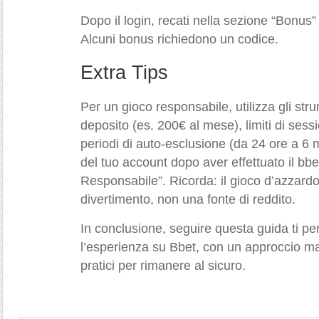
Dopo il login, recati nella sezione “Bonus” 
Alcuni bonus richiedono un codice.
Extra Tips
Per un gioco responsabile, utilizza gli strum
deposito (es. 200€ al mese), limiti di sessi
periodi di auto-esclusione (da 24 ore a 6 
del tuo account dopo aver effettuato il bbe
Responsabile”. Ricorda: il gioco d’azzar
divertimento, non una fonte di reddito.
In conclusione, seguire questa guida ti per
l’esperienza su Bbet, con un approccio ma
pratici per rimanere al sicuro.