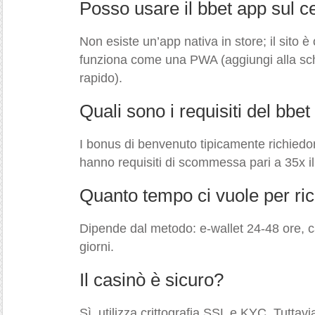
Posso usare il bbet app sul ce
Non esiste un’app nativa in store; il sito 
funziona come una PWA (aggiungi alla s
rapido).
Quali sono i requisiti del bbe
I bonus di benvenuto tipicamente richied
hanno requisiti di scommessa pari a 35x il
Quanto tempo ci vuole per ri
Dipende dal metodo: e-wallet 24-48 ore, car
giorni.
Il casinò è sicuro?
Sì, utilizza crittografia SSL e KYC. Tuttavia