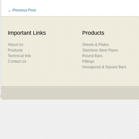
←
Previous Post
Important Links
Products
About Us
Sheets & Plates
Products
Stainless Steel Pipes
Technical Info
Round Bars
Contact Us
Fittings
Hexagonal & Square Bars