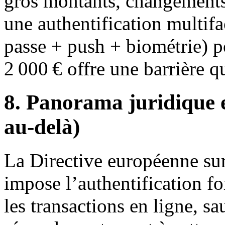
gros montants, changements 
une authentification multifa
passe + push + biométrie) po
2 000 € offre une barrière q
8. Panorama juridique e
au-delà)
La Directive européenne sur
impose l’authentification fo
les transactions en ligne, s