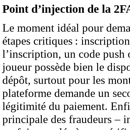
Point d’injection de la 2F
Le moment idéal pour demand
étapes critiques : inscription
l’inscription, un code push
joueur possède bien le disp
dépôt, surtout pour les mont
plateforme demande un secon
légitimité du paiement. Enfin
principale des fraudeurs – 