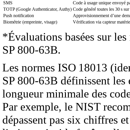
SMS
Code à usage unique envoyé pa
TOTP (Google Authenticator, Authy)
Code généré toutes les 30 s sur
Push notification
Approvisionnement d’une deman
Biométrie (empreinte, visage)
Vérification via capteur matérie
*Évaluations basées sur le
SP 800‑63B.
Les normes ISO 18013 (iden
SP 800‑63B définissent les e
longueur minimale des codes 
Par exemple, le NIST reco
dépassent pas six chiffres e