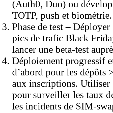
(Auth0, Duo) ou dévelop
TOTP, push et biométrie.
Phase de test – Déployer
pics de trafic Black Frida
lancer une beta‑test aupr
Déploiement progressif e
d’abord pour les dépôts > 
aux inscriptions. Utilise
pour surveiller les taux de
les incidents de SIM‑swa