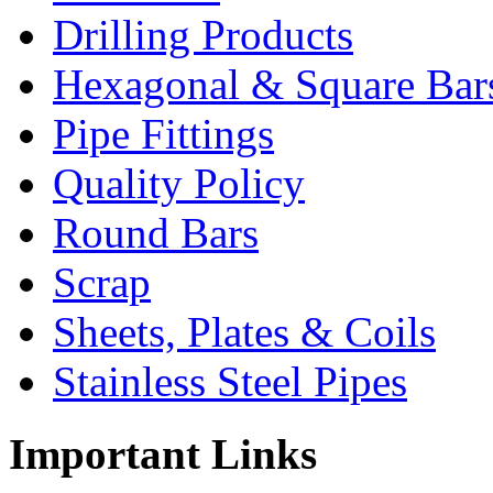
Drilling Products
Hexagonal & Square Bar
Pipe Fittings
Quality Policy
Round Bars
Scrap
Sheets, Plates & Coils
Stainless Steel Pipes
Important Links