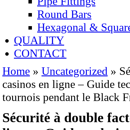
Pipe Fittings
Round Bars
Hexagonal & Squar
QUALITY
CONTACT
Home
»
Uncategorized
»
Sé
casinos en ligne – Guide te
tournois pendant le Black F
Sécurité à double fact