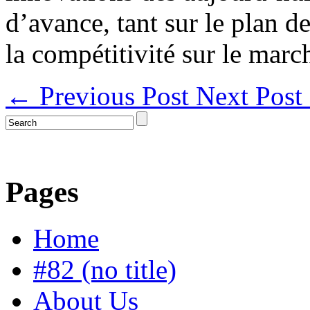
d’avance, tant sur le plan d
la compétitivité sur le marc
←
Previous Post
Next Post
Pages
Home
#82 (no title)
About Us