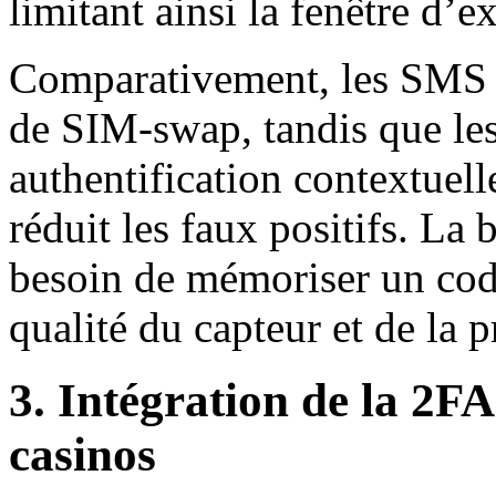
limitant ainsi la fenêtre d’e
Comparativement, les SMS r
de SIM‑swap, tandis que les
authentification contextuelle
réduit les faux positifs. La 
besoin de mémoriser un cod
qualité du capteur et de la 
3. Intégration de la 2F
casinos