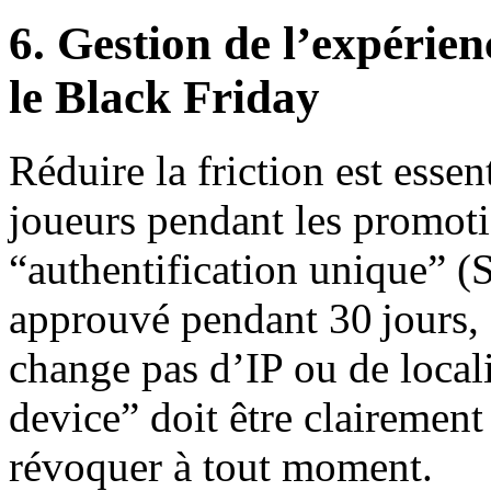
6. Gestion de l’expérien
le Black Friday
Réduire la friction est esse
joueurs pendant les promoti
“authentification unique” (
approuvé pendant 30 jours, 
change pas d’IP ou de loca
device” doit être clairement 
révoquer à tout moment.