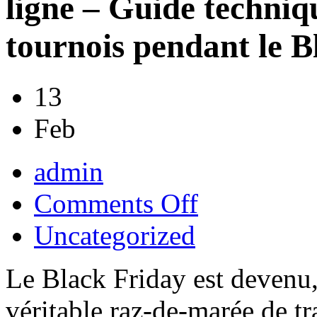
ligne – Guide techniq
tournois pendant le B
13
Feb
admin
on
Comments Off
Sécurité
à
Uncategorized
double
facteur
dans
Le Black Friday est devenu, 
les
casinos
en
véritable raz-de-marée de tr
ligne