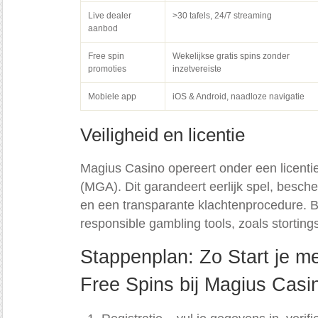
Live dealer
>30 tafels, 24/7 streaming
aanbod
Free spin
Wekelijkse gratis spins zonder
promoties
inzetvereiste
Mobiele app
iOS & Android, naadloze navigatie
Veiligheid en licentie
Magius Casino opereert onder een licenti
(MGA). Dit garandeert eerlijk spel, bes
en een transparante klachtenprocedure. B
responsible gambling tools, zoals stortingsl
Stappenplan: Zo Start je me
Free Spins bij Magius Casi