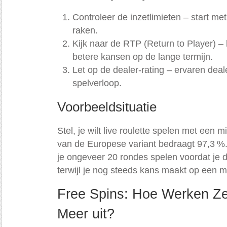
Controleer de inzetlimieten – start me
raken.
Kijk naar de RTP (Return to Player) 
betere kansen op de lange termijn.
Let op de dealer‑rating – ervaren dea
spelverloop.
Voorbeeldsituatie
Stel, je wilt live roulette spelen met een
van de Europese variant bedraagt 97,3 %
je ongeveer 20 rondes spelen voordat je de 
terwijl je nog steeds kans maakt op een m
Free Spins: Hoe Werken Ze
Meer uit?