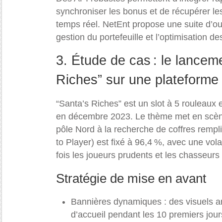
synchroniser les bonus et de récupérer l
temps réel. NetEnt propose une suite d’outil
gestion du portefeuille et l’optimisation 
3. Étude de cas : le lancem
Riches” sur une plateforme
“Santa’s Riches” est un slot à 5 rouleaux 
en décembre 2023. Le thème met en scène
pôle Nord à la recherche de coffres remp
to Player) est fixé à 96,4 %, avec une vola
fois les joueurs prudents et les chasseurs
Stratégie de mise en avant
Bannières dynamiques : des visuels an
d’accueil pendant les 10 premiers jour