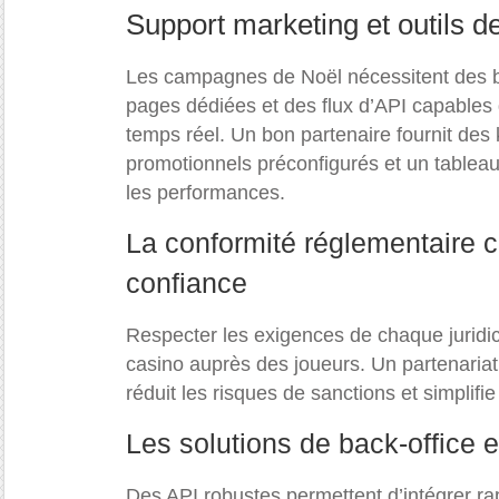
Support marketing et outils d
Les campagnes de Noël nécessitent des b
pages dédiées et des flux d’API capables
temps réel. Un bon partenaire fournit des k
promotionnels préconfigurés et un tableau
les performances.
La conformité réglementaire 
confiance
Respecter les exigences de chaque juridict
casino auprès des joueurs. Un partenariat 
réduit les risques de sanctions et simplifie
Les solutions de back‑office e
Des API robustes permettent d’intégrer r