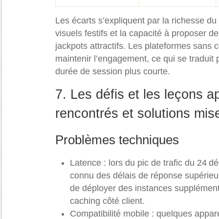
Les écarts s’expliquent par la richesse du
visuels festifs et la capacité à proposer 
jackpots attractifs. Les plateformes sans c
maintenir l’engagement, ce qui se traduit 
durée de session plus courte.
7. Les défis et les leçons a
rencontrés et solutions mis
Problèmes techniques
Latence : lors du pic de trafic du 24 
connu des délais de réponse supérieur
de déployer des instances supplémenta
caching côté client.
Compatibilité mobile : quelques appar