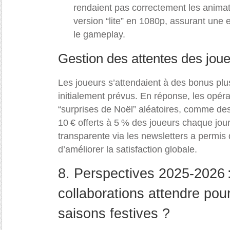
rendaient pas correctement les animat
version “lite” en 1080p, assurant une e
le gameplay.
Gestion des attentes des jou
Les joueurs s’attendaient à des bonus pl
initialement prévus. En réponse, les opéra
“surprises de Noël” aléatoires, comme des 
10 € offerts à 5 % des joueurs chaque jo
transparente via les newsletters a permis d
d’améliorer la satisfaction globale.
8. Perspectives 2025‑2026 :
collaborations attendre pou
saisons festives ?