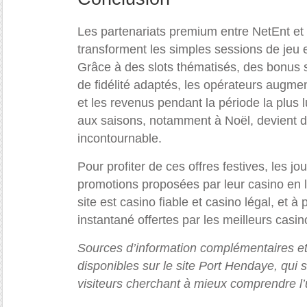
Les partenariats premium entre NetEnt et 
transforment les simples sessions de jeu 
Grâce à des slots thématisés, des bonus
de fidélité adaptés, les opérateurs augmen
et les revenus pendant la période la plus 
aux saisons, notamment à Noël, devient do
incontournable.
Pour profiter de ces offres festives, les jo
promotions proposées par leur casino en li
site est casino fiable et casino légal, et à 
instantané offertes par les meilleurs casin
Sources d’information complémentaires et
disponibles sur le site Port Hendaye, qui 
visiteurs cherchant à mieux comprendre l’u