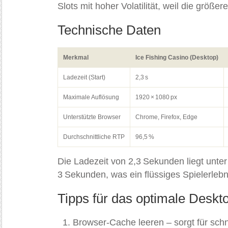
Slots mit hoher Volatilität, weil die größe
Technische Daten
Merkmal
Ice Fishing Casino (Desktop)
Ladezeit (Start)
2,3 s
Maximale Auflösung
1920 × 1080 px
Unterstützte Browser
Chrome, Firefox, Edge
Durchschnittliche RTP
96,5 %
Die Ladezeit von 2,3 Sekunden liegt unte
3 Sekunden, was ein flüssiges Spielerlebni
Tipps für das optimale Deskt
Browser‑Cache leeren – sorgt für schn