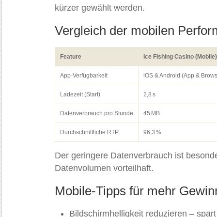
kürzer gewählt werden.
Vergleich der mobilen Perfo
Feature
Ice Fishing Casino (Mobile)
App‑Verfügbarkeit
iOS & Android (App & Brows
Ladezeit (Start)
2,8 s
Datenverbrauch pro Stunde
45 MB
Durchschnittliche RTP
96,3 %
Der geringere Datenverbrauch ist besonder
Datenvolumen vorteilhaft.
Mobile‑Tipps für mehr Gewin
Bildschirmhelligkeit reduzieren – spart