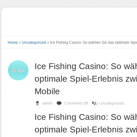
Home
»
Uncategorized
»
Ice Fishing Casino: So wählen Sie das optimale Spi
Ice Fishing Casino: So wä
20
Apr
optimale Spiel‑Erlebnis z
Mobile
on
admin
Comments Off
Uncategorized
Ice
Fishing
Ice Fishing Casino: So wä
Casino:
So
optimale Spiel‑Erlebnis z
wählen
Sie