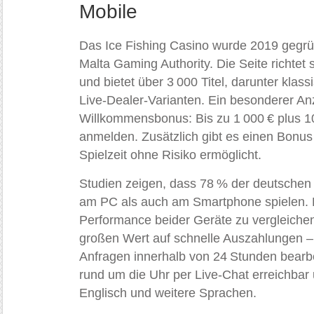
Mobile
das
optimale
Spiel‑Erlebnis
Das Ice Fishing Casino wurde 2019 gegrün
zwischen
Desktop
Malta Gaming Authority. Die Seite richtet 
und
und bietet über 3 000 Titel, darunter klass
Mobile
Live‑Dealer‑Varianten. Ein besonderer An
Willkommensbonus: Bis zu 1 000 € plus 10
anmelden. Zusätzlich gibt es einen Bonus
Spielzeit ohne Risiko ermöglicht.
Studien zeigen, dass 78 % der deutschen
am PC als auch am Smartphone spielen. De
Performance beider Geräte zu vergleichen
großen Wert auf schnelle Auszahlungen –
Anfragen innerhalb von 24 Stunden bearbe
rund um die Uhr per Live‑Chat erreichbar 
Englisch und weitere Sprachen.