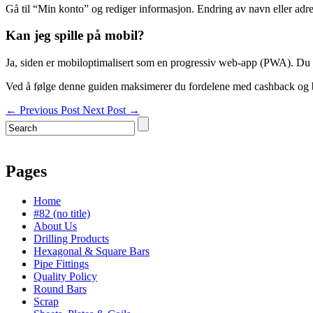
Gå til “Min konto” og rediger informasjon. Endring av navn eller adr
Kan jeg spille på mobil?
Ja, siden er mobiloptimalisert som en progressiv web-app (PWA). Du
Ved å følge denne guiden maksimerer du fordelene med cashback og bon
←
Previous Post
Next Post
→
Pages
Home
#82 (no title)
About Us
Drilling Products
Hexagonal & Square Bars
Pipe Fittings
Quality Policy
Round Bars
Scrap