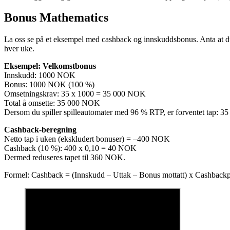
Bonus Mathematics
La oss se på et eksempel med cashback og innskuddsbonus. Anta at d
hver uke.
Eksempel: Velkomstbonus
Innskudd: 1000 NOK
Bonus: 1000 NOK (100 %)
Omsetningskrav: 35 x 1000 = 35 000 NOK
Total å omsette: 35 000 NOK
Dersom du spiller spilleautomater med 96 % RTP, er forventet tap: 3
Cashback-beregning
Netto tap i uken (ekskludert bonuser) = –400 NOK
Cashback (10 %): 400 x 0,10 = 40 NOK
Dermed reduseres tapet til 360 NOK.
Formel: Cashback = (Innskudd – Uttak – Bonus mottatt) x Cashbackp