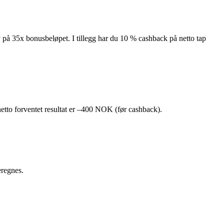
å 35x bonusbeløpet. I tillegg har du 10 % cashback på netto tap
tto forventet resultat er –400 NOK (før cashback).
eregnes.