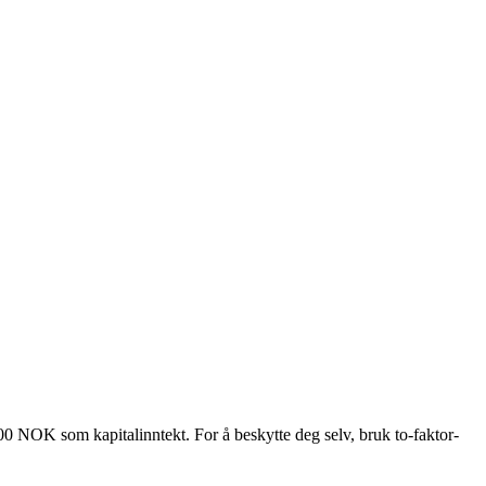
00 NOK som kapitalinntekt. For å beskytte deg selv, bruk to-faktor-