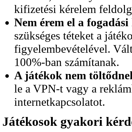
kifizetési kérelem feldol
Nem érem el a fogadási
szükséges téteket a játék
figyelembevételével. Vál
100%-ban számítanak.
A játékok nem töltődne
le a VPN-t vagy a reklám
internetkapcsolatot.
Játékosok gyakori kérd