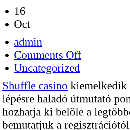
16
Oct
admin
on
Comments Off
Kaszinóbónusz-
kalkulátor:
Uncategorized
lépésről
lépésre
útmutató
Shuffle casino
kiemelkedik a
lépésre haladó útmutató po
hozhatja ki belőle a legtöbb
bemutatjuk a regisztrációtól