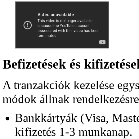
Befizetések és kifizetése
A tranzakciók kezelése egysz
módok állnak rendelkezésre
Bankkártyák (Visa, Master
kifizetés 1-3 munkanap.