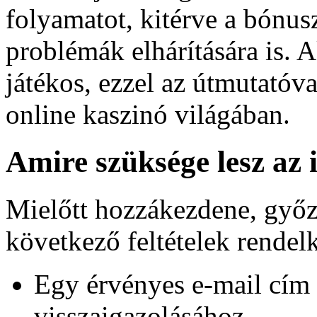
folyamatot, kitérve a bónus
problémák elhárítására is. A
játékos, ezzel az útmutatóv
online kaszinó világában.
Amire szüksége lesz az 
Mielőtt hozzákezdene, győz
következő feltételek rendelk
Egy érvényes e-mail cím 
visszaigazolásához.