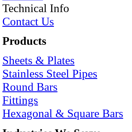
Technical Info
Contact Us
Products
Sheets & Plates
Stainless Steel Pipes
Round Bars
Fittings
Hexagonal & Square Bars