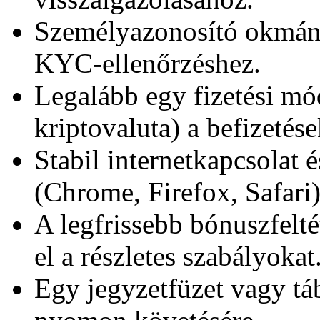
Személyazonosító okmány
KYC-ellenőrzéshez.
Legalább egy fizetési mó
kriptovaluta) a befizetés
Stabil internetkapcsolat
(Chrome, Firefox, Safari)
A legfrissebb bónuszfelté
el a részletes szabályokat
Egy jegyzetfüzet vagy tá