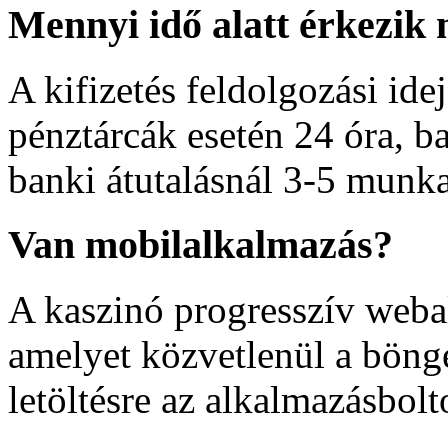
Mennyi idő alatt érkezik 
A kifizetés feldolgozási ide
pénztárcák esetén 24 óra, 
banki átutalásnál 3-5 munk
Van mobilalkalmazás?
A kaszinó progresszív weba
amelyet közvetlenül a böng
letöltésre az alkalmazásbolt