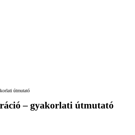
korlati útmutató
tráció – gyakorlati útmutató