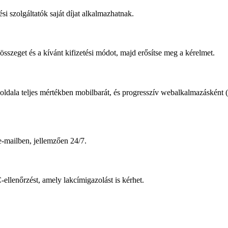
si szolgáltatók saját díjat alkalmazhatnak.
összeget és a kívánt kifizetési módot, majd erősítse meg a kérelmet.
ldala teljes mértékben mobilbarát, és progresszív webalkalmazásként
e-mailben, jellemzően 24/7.
-ellenőrzést, amely lakcímigazolást is kérhet.