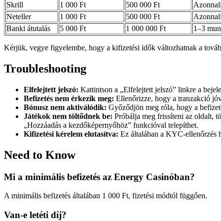
Skrill
1 000 Ft
500 000 Ft
Azonnal
Neteller
1 000 Ft
500 000 Ft
Azonnal
Banki átutalás
5 000 Ft
1 000 000 Ft
1–3 mun
Kérjük, vegye figyelembe, hogy a kifizetési idők változhatnak a tová
Troubleshooting
Elfelejtett jelszó:
Kattintson a „Elfelejtett jelszó” linkre a beje
Befizetés nem érkezik meg:
Ellenőrizze, hogy a tranzakció jóv
Bónusz nem aktiválódik:
Győződjön meg róla, hogy a befizetés
Játékok nem töltődnek be:
Próbálja meg frissíteni az oldalt,
„Hozzáadás a kezdőképernyőhöz” funkcióval telepíthet.
Kifizetési kérelem elutasítva:
Ez általában a KYC-ellenőrzés hi
Need to Know
Mi a minimális befizetés az Energy Casinóban?
A minimális befizetés általában 1 000 Ft, fizetési módtól függően.
Van-e letéti díj?