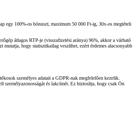
 kap egy 100%-os bónuszt, maximum 50 000 Ft-ig, 30x-os megtételi
rőgép átlagos RTP-je (visszafizetési aránya) 96%, akkor a várható
t mutatja, hogy statisztikailag veszíthet, ezért érdemes alacsonyabb
játékosok személyes adatait a GDPR-nak megfelelően kezelik.
ell személyazonosságát és lakcímét. Ez biztosítja, hogy csak Ön