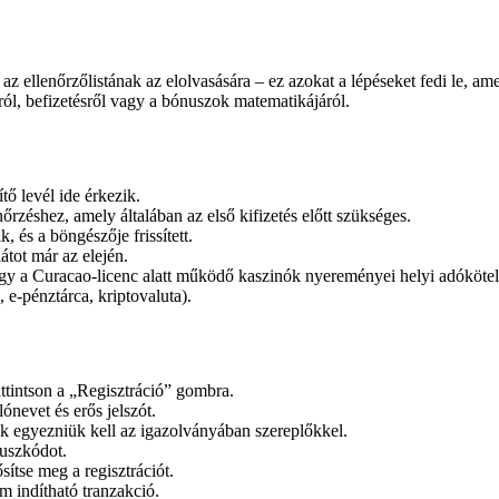
az ellenőrzőlistának az elolvasására – ez azokat a lépéseket fedi le, am
ról, befizetésről vagy a bónuszok matematikájáról.
tő levél ide érkezik.
rzéshez, amely általában az első kifizetés előtt szükséges.
, és a böngészője frissített.
átot már az elején.
 hogy a Curacao-licenc alatt működő kaszinók nyereményei helyi adóköte
 e-pénztárca, kriptovaluta).
attintson a „Regisztráció” gombra.
ónevet és erős jelszót.
ek egyezniük kell az igazolványában szereplőkkel.
nuszkódot.
ítse meg a regisztrációt.
em indítható tranzakció.