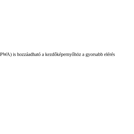
 (PWA) is hozzáadható a kezdőképernyőhöz a gyorsabb elérés