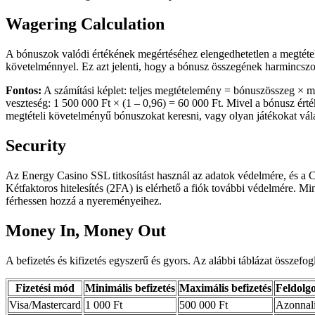
Wagering Calculation
A bónuszok valódi értékének megértéséhez elengedhetetlen a megtéte
követelménnyel. Ez azt jelenti, hogy a bónusz összegének harmincszor
Fontos:
A számítási képlet: teljes megtételemény = bónuszösszeg × me
veszteség: 1 500 000 Ft × (1 – 0,96) = 60 000 Ft. Mivel a bónusz érték
megtételi követelményű bónuszokat keresni, vagy olyan játékokat vál
Security
Az Energy Casino SSL titkosítást használ az adatok védelmére, és a 
Kétfaktoros hitelesítés (2FA) is elérhető a fiók további védelmére. M
férhessen hozzá a nyereményeihez.
Money In, Money Out
A befizetés és kifizetés egyszerű és gyors. Az alábbi táblázat összefog
Fizetési mód
Minimális befizetés
Maximális befizetés
Feldolgo
Visa/Mastercard
1 000 Ft
500 000 Ft
Azonnal