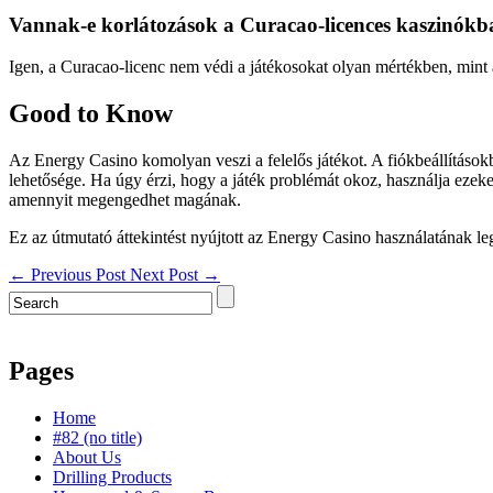
Vannak-e korlátozások a Curacao-licences kaszinók
Igen, a Curacao-licenc nem védi a játékosokat olyan mértékben, mint
Good to Know
Az Energy Casino komolyan veszi a felelős játékot. A fiókbeállításokb
lehetősége. Ha úgy érzi, hogy a játék problémát okoz, használja ezeket
amennyit megengedhet magának.
Ez az útmutató áttekintést nyújtott az Energy Casino használatának legf
←
Previous Post
Next Post
→
Pages
Home
#82 (no title)
About Us
Drilling Products