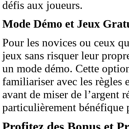
défis aux joueurs.
Mode Démo et Jeux Gratu
Pour les novices ou ceux qu
jeux sans risquer leur prop
un mode démo. Cette option
familiariser avec les règles 
avant de miser de l’argent ré
particulièrement bénéfique p
Profitez des Bonus et 