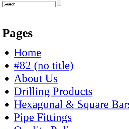
Pages
Home
#82 (no title)
About Us
Drilling Products
Hexagonal & Square Bar
Pipe Fittings