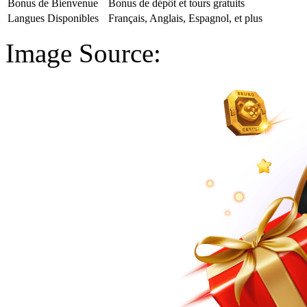
Bonus de Bienvenue
Bonus de dépôt et tours gratuits
Langues Disponibles
Français, Anglais, Espagnol, et plus
Image Source: