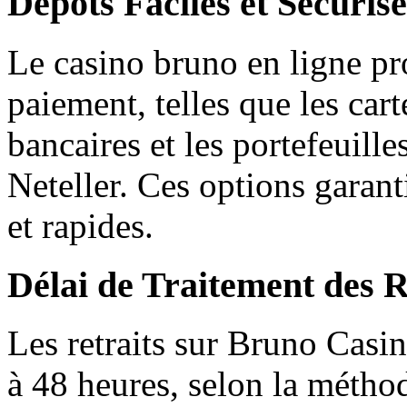
Dépôts Faciles et Sécurisé
Le casino bruno en ligne p
paiement, telles que les cart
bancaires et les portefeuill
Neteller. Ces options garant
et rapides.
Délai de Traitement des R
Les retraits sur Bruno Casin
à 48 heures, selon la méthod