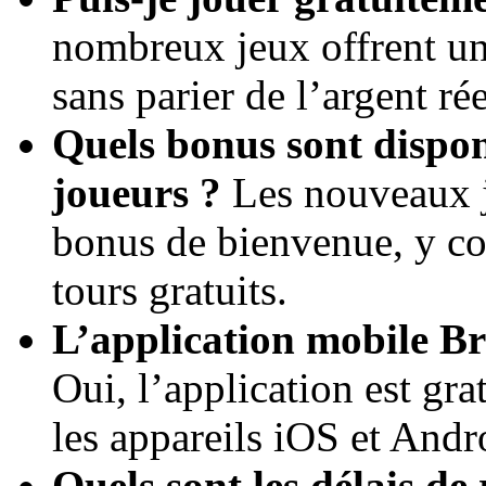
nombreux jeux offrent u
sans parier de l’argent rée
Quels bonus sont dispon
joueurs ?
Les nouveaux j
bonus de bienvenue, y co
tours gratuits.
L’application mobile Br
Oui, l’application est gra
les appareils iOS et Andr
Quels sont les délais de