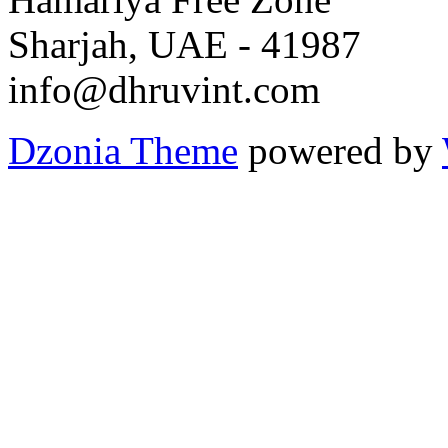
Sharjah, UAE - 41987
info@dhruvint.com
Dzonia Theme
powered by