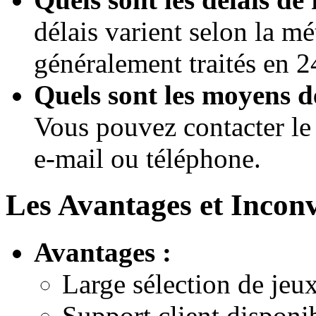
délais varient selon la mé
généralement traités en 2
Quels sont les moyens de
Vous pouvez contacter le s
e-mail ou téléphone.
Les Avantages et Incon
Avantages :
Large sélection de jeux
Support client disponi