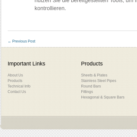
nutzen Sie die bereitgestellten Tools, um 
kontrollieren.
←
Previous Post
Important Links
Products
About Us
Sheets & Plates
Products
Stainless Steel Pipes
Technical Info
Round Bars
Contact Us
Fittings
Hexagonal & Square Bars