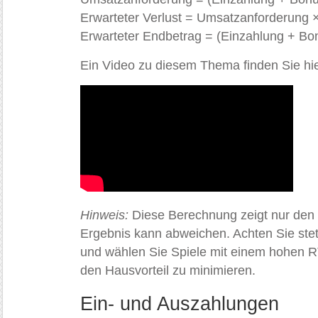
Erwarteter Verlust = Umsatzanforderung ×
Erwarteter Endbetrag = (Einzahlung + Bon
Ein Video zu diesem Thema finden Sie hie
Hinweis:
Diese Berechnung zeigt nur den D
Ergebnis kann abweichen. Achten Sie ste
und wählen Sie Spiele mit einem hohen 
den Hausvorteil zu minimieren.
Ein- und Auszahlungen