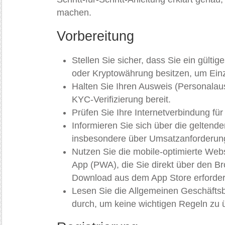
Mathe,
machen.
Einzahlungen
und
Tipps
Vorbereitung
Stellen Sie sicher, dass Sie ein gültig
oder Kryptowährung besitzen, um Ei
Halten Sie Ihren Ausweis (Personalau
KYC-Verifizierung bereit.
Prüfen Sie Ihre Internetverbindung für
Informieren Sie sich über die gelten
insbesondere über Umsatzanforderun
Nutzen Sie die mobile-optimierte Web
App (PWA), die Sie direkt über den Br
Download aus dem App Store erforderl
Lesen Sie die Allgemeinen Geschäft
durch, um keine wichtigen Regeln zu 