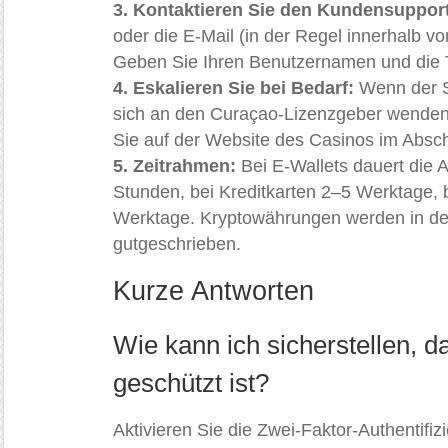
3. Kontaktieren Sie den Kundensupport
oder die E-Mail (in der Regel innerhalb v
Geben Sie Ihren Benutzernamen und die T
4. Eskalieren Sie bei Bedarf:
Wenn der Su
sich an den Curaçao-Lizenzgeber wenden
Sie auf der Website des Casinos im Abschn
5. Zeitrahmen:
Bei E-Wallets dauert die A
Stunden, bei Kreditkarten 2–5 Werktage,
Werktage. Kryptowährungen werden in der
gutgeschrieben.
Kurze Antworten
Wie kann ich sicherstellen, 
geschützt ist?
Aktivieren Sie die Zwei-Faktor-Authentifizi