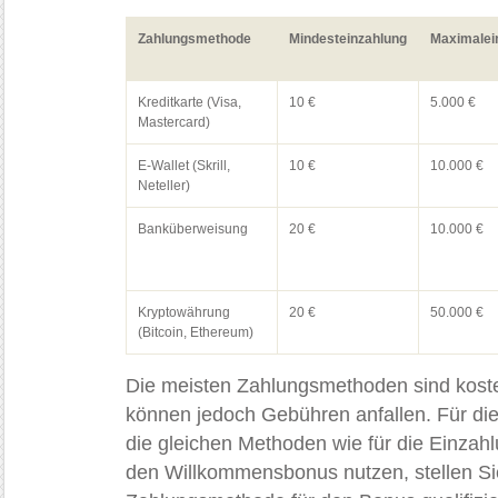
Zahlungsmethode
Mindesteinzahlung
Maximalei
Kreditkarte (Visa,
10 €
5.000 €
Mastercard)
E-Wallet (Skrill,
10 €
10.000 €
Neteller)
Banküberweisung
20 €
10.000 €
Kryptowährung
20 €
50.000 €
(Bitcoin, Ethereum)
Die meisten Zahlungsmethoden sind kost
können jedoch Gebühren anfallen. Für die
die gleichen Methoden wie für die Einzah
den Willkommensbonus nutzen, stellen Sie