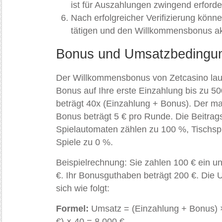
ist für Auszahlungen zwingend erforder
Nach erfolgreicher Verifizierung könne
tätigen und den Willkommensbonus akt
Bonus und Umsatzbedingu
Der Willkommensbonus von Zetcasino laut
Bonus auf Ihre erste Einzahlung bis zu 
beträgt 40x (Einzahlung + Bonus). Der m
Bonus beträgt 5 € pro Runde. Die Beitrags
Spielautomaten zählen zu 100 %, Tischsp
Spiele zu 0 %.
Beispielrechnung: Sie zahlen 100 € ein u
€. Ihr Bonusguthaben beträgt 200 €. Die
sich wie folgt:
Formel:
Umsatz = (Einzahlung + Bonus) ×
€) × 40 = 8.000 €.