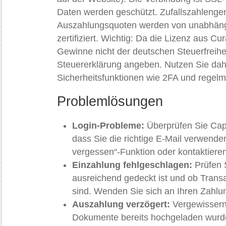
Daten werden geschützt. Zufallszahlenge
Auszahlungsquoten werden von unabhäng
zertifiziert. Wichtig: Da die Lizenz aus C
Gewinne nicht der deutschen Steuerfreihei
Steuererklärung angeben. Nutzen Sie da
Sicherheitsfunktionen wie 2FA und rege
Problemlösungen
Login-Probleme:
Überprüfen Sie Caps
dass Sie die richtige E‑Mail verwende
vergessen“-Funktion oder kontaktiere
Einzahlung fehlgeschlagen:
Prüfen S
ausreichend gedeckt ist und ob Transak
sind. Wenden Sie sich an Ihren Zahlu
Auszahlung verzögert:
Vergewissern 
Dokumente bereits hochgeladen wurd