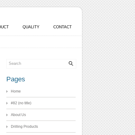
DUCT
QUALITY
CONTACT
Pages
Home
#82 (no title)
About Us
Drilling Products