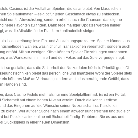
stolo Casinos ist die Vielfalt an Spielen, die es anbietet. Von klassischen
rnen Spielautomaten – es gibt für jeden Geschmack etwas zu entdecken.
 nicht nur für Abwechslung, sondern erhöht auch die Chancen, das eigene
 und neue Favoriten zu finden. Dank regelmäßiger Updates werden immer
 was die Attraktivität der Plattform kontinuierlich steigert.
stolo ist das reibungslose Ein- und Auszahlungsprozedere. Spieler können aus
ngsmethoden wählen, was nicht nur Transaktionen vereinfacht, sondern auch
hrung erhöht. Mit nur wenigen Klicks können Spieler Einzahlungen vornehmen
n, was Wartezeiten minimiert und den Fokus auf das Spielvergnügen legt.
ist so gestaltet, dass die Sicherheit der Nutzerdaten höchste Priorität genießt.
üsselungstechniken bleibt das persönliche und finanzielle Wohl der Spieler stets
nur ein höheres Maß an Vertrauen, sondern auch das beruhigende Gefühl, dass
ten Händen sind.
, dass Casino Pistolo mehr als nur eine Spielplattform ist. Es ist ein Portal,
 Sicherheit auf einem hohen Niveau vereint. Durch die kontinuierliche
nd das Eingehen auf die Wünsche seiner Nutzer schafft es Pistolo, ein
s zu bieten. Wer auf der Suche nach einem abwechslungsreichen und zugleich
rd bei Pistolo casino online mit Sicherheit fündig. Probieren Sie es aus und
es Glücksspiels in einer neuen Dimension.