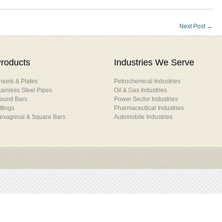
Next Post
→
roducts
Industries We Serve
heets & Plates
Petrochemical Industries
tainless Steel Pipes
Oil & Gas Industries
ound Bars
Power Sector Industries
ttings
Pharmaceutical Industries
exagonal & Square Bars
Automobile Industries