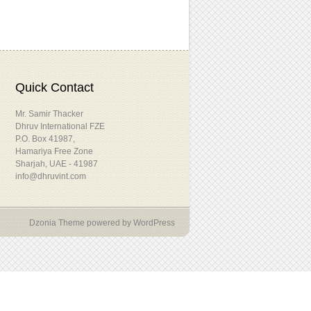
Quick Contact
Mr. Samir Thacker
Dhruv International FZE
P.O. Box 41987,
Hamariya Free Zone
Sharjah, UAE - 41987
info@dhruvint.com
Dzonia Theme
powered by
WordPress