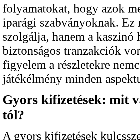
folyamatokat, hogy azok me
iparági szabványoknak. Ez 
szolgálja, hanem a kaszinó h
biztonságos tranzakciók von
figyelem a részletekre nemc
játékélmény minden aspektu
Gyors kifizetések: mit 
tól?
A gyors kifizetések kulcssz