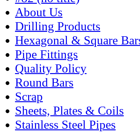
About Us
Drilling Products
Hexagonal & Square Bar
Pipe Fittings
Quality Policy
Round Bars
Scrap
Sheets, Plates & Coils
Stainless Steel Pipes