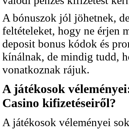
valódi pénzes kifizetést kér
A bónuszok jól jöhetnek, de
feltételeket, hogy ne érjen
deposit bonus kódok és pr
kínálnak, de mindig tudd, h
vonatkoznak rájuk.
A játékosok véleményei
Casino kifizetéseiről?
A játékosok véleményei sok