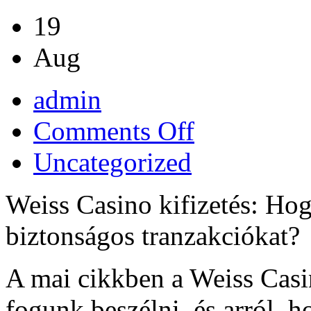
19
Aug
admin
on
Comments Off
Weiss
Casino
Uncategorized
kifizetés:
Hogyan
biztosítja
Weiss Casino kifizetés: Hog
a
gyors
és
biztonságos tranzakciókat?
biztonságos
tranzakciókat?
A mai cikkben a Weiss Casin
fogunk beszélni, és arról, h