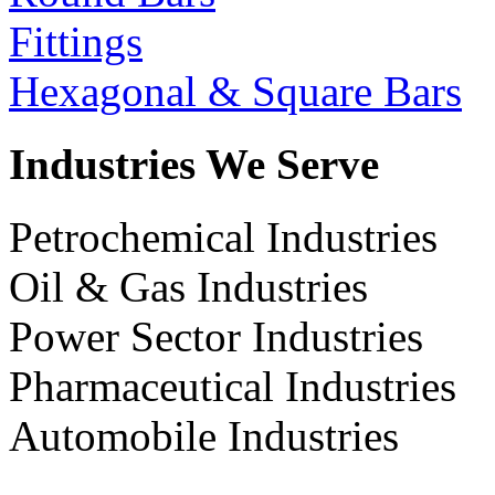
Fittings
Hexagonal & Square Bars
Industries We Serve
Petrochemical Industries
Oil & Gas Industries
Power Sector Industries
Pharmaceutical Industries
Automobile Industries