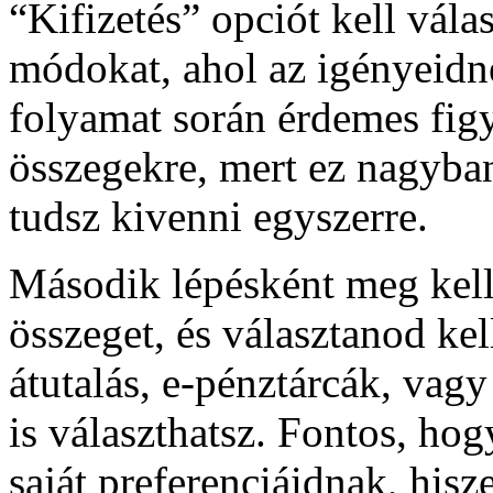
“Kifizetés” opciót kell válas
módokat, ahol az igényeidn
folyamat során érdemes fi
összegekre, mert ez nagyba
tudsz kivenni egyszerre.
Második lépésként meg kell 
összeget, és választanod kel
átutalás, e-pénztárcák, vag
is választhatsz. Fontos, hog
saját preferenciáidnak, hisz