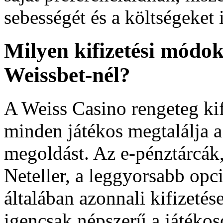
sebességét és a költségeket i
Milyen kifizetési módok
Weissbet-nél?
A Weiss Casino rengeteg kif
minden játékos megtalálja 
megoldást. Az e-pénztárcák, 
Neteller, a leggyorsabb opc
általában azonnali kifizetés
igencsak népszerű a játékos