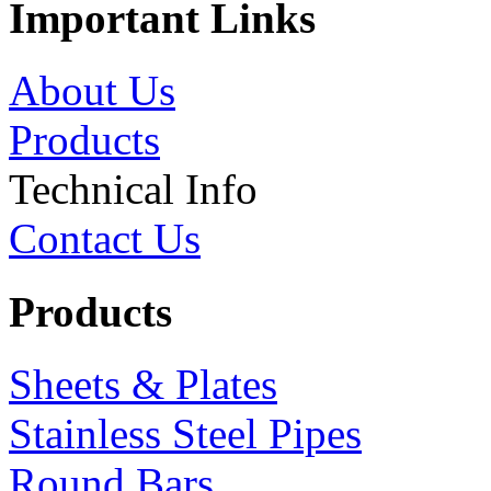
Important Links
About Us
Products
Technical Info
Contact Us
Products
Sheets & Plates
Stainless Steel Pipes
Round Bars