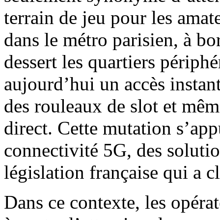
transforment
terrain de jeu pour les amat
les
trajets
quotidiens
dans le métro parisien, à b
en
gains
dessert les quartiers périph
de
casino
aujourd’hui un accès instant
des rouleaux de slot et mêm
direct. Cette mutation s’app
connectivité 5G, des soluti
législation française qui a cl
Dans ce contexte, les opéra