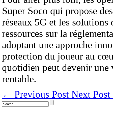
Super Soco qui propose des 
réseaux 5G et les solutions
ressources sur la réglementa
adoptant une approche innov
protection du joueur au cœur
quotidien peut devenir une 
rentable.
←
Previous Post
Next Post