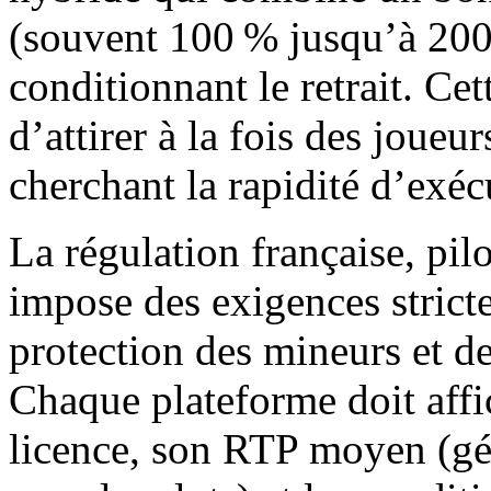
(souvent 100 % jusqu’à 200
conditionnant le retrait. Ce
d’attirer à la fois des joueu
cherchant la rapidité d’exéc
La régulation française, pi
impose des exigences stricte
protection des mineurs et de
Chaque plateforme doit aff
licence, son RTP moyen (gé