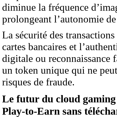
diminue la fréquence d’imag
prolongeant l’autonomie de 
La sécurité des transactions
cartes bancaires et l’authen
digitale ou reconnaissance 
un token unique qui ne peut ê
risques de fraude.
Le futur du cloud gaming 
Play‑to‑Earn sans téléch