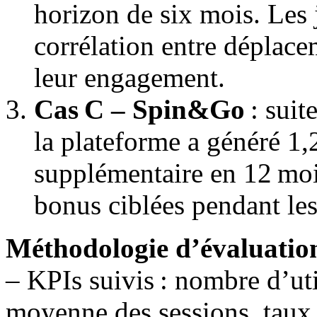
horizon de six mois. Les 
corrélation entre déplace
leur engagement.
Cas C – Spin&Go
: suit
la plateforme a généré 1,2
supplémentaire en 12 moi
bonus ciblées pendant les 
Méthodologie d’évaluatio
– KPIs suivis : nombre d’uti
moyenne des sessions, taux 