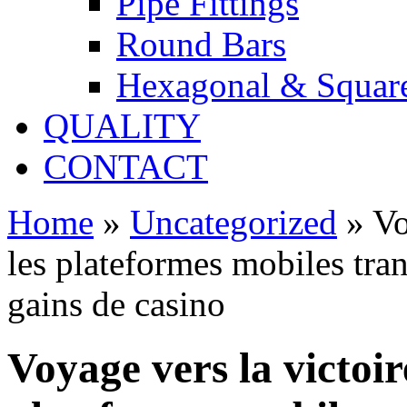
Pipe Fittings
Round Bars
Hexagonal & Squar
QUALITY
CONTACT
Home
»
Uncategorized
»
Vo
les plateformes mobiles tran
gains de casino
Voyage vers la victoi