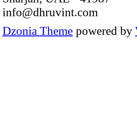
info@dhruvint.com
Dzonia Theme
powered by