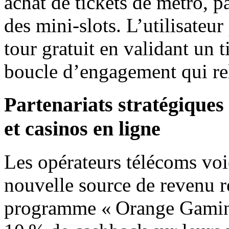
achat de tickets de métro, p
des mini‑slots. L’utilisateu
tour gratuit en validant un t
boucle d’engagement qui reli
Partenariats stratégiques
et casinos en ligne
Les opérateurs télécoms voi
nouvelle source de revenu r
programme « Orange Gaming