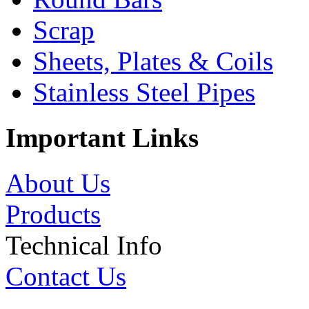
Scrap
Sheets, Plates & Coils
Stainless Steel Pipes
Important Links
About Us
Products
Technical Info
Contact Us