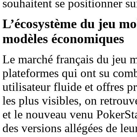
souhaitent se positionner su
L’écosystème du jeu mob
modèles économiques
Le marché français du jeu 
plateformes qui ont su comb
utilisateur fluide et offres
les plus visibles, on retro
et le nouveau venu PokerSt
des versions allégées de leu