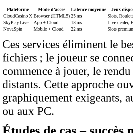
Plateforme
Mode d’accès
Latence moyenne
Jeux dispo
CloudCasino X
Browser (HTML5)
25 ms
Slots, Roulet
SkyPlay Live
App + Cloud
18 ms
Live dealer, 
NovaSpin
Mobile + Cloud
22 ms
Slots premiu
Ces services éliminent le be
fichiers ; le joueur se conne
commence à jouer, le rendu 
distants. Cette approche ouvr
graphiquement exigeants, a
ou aux PC.
Études de cas – succès 