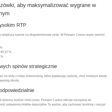
azówki, aby maksymalizować wygrane w
znym
wysokim RTP
) zwiększa szanse na długoterminowe zyski. W Firespin Casino warto zwrócić
 %
 95,97 %
 %
wych spinów strategicznie
ać na sloty z niska zmiennością, które wypłacają częściej, choć mniejsze kwoty.
z wymóg obrotu.
 odpowiedzialnie
l dzienny budżet i limit czasu. Firespin Casino oferuje narzędzia do
ść ustawienia limitów depozytów. To ważne, aby zachować kontrolę i cieszyć