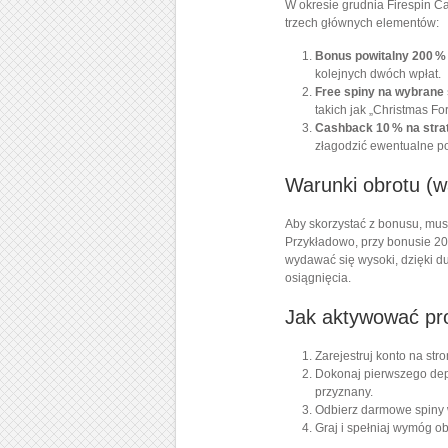
W okresie grudnia Firespin C
trzech głównych elementów:
Bonus powitalny 200 % 
kolejnych dwóch wpłat.
Free spiny na wybrane 
takich jak „Christmas Fo
Cashback 10 % na stra
złagodzić ewentualne po
Warunki obrotu (w
Aby skorzystać z bonusu, mus
Przykładowo, przy bonusie 20
wydawać się wysoki, dzięki du
osiągnięcia.
Jak aktywować pr
Zarejestruj konto na str
Dokonaj pierwszego dep
przyznany.
Odbierz darmowe spiny w
Graj i spełniaj wymóg o