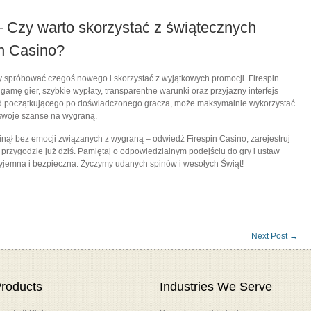
Czy warto skorzystać z świątecznych
n Casino?
y spróbować czegoś nowego i skorzystać z wyjątkowych promocji. Firespin
gamę gier, szybkie wypłaty, transparentne warunki oraz przyjazny interfejs
 od początkującego po doświadczonego gracza, może maksymalnie wykorzystać
swoje szanse na wygraną.
inął bez emocji związanych z wygraną – odwiedź Firespin Casino, zarejestruj
j przygodzie już dziś. Pamiętaj o odpowiedzialnym podejściu do gry i ustaw
rzyjemna i bezpieczna. Życzymy udanych spinów i wesołych Świąt!
Next Post
→
roducts
Industries We Serve