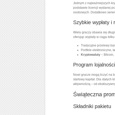
Jednym z najważniejszych kryt
podstawie licencji wydanej p
osobowych. Dodatkowo serwis 
Szybkie wypłaty i
Wielu graczy obawia się długi
oferując wypłaty w ciągu kilk
Tradycyjne przelewy ban
Portfele elektroniczne, tak
Kryptowaluty
– Bitcoin,
Program lojalnośc
Nowi gracze mogą liczyć na bo
startowy kapitał. Dla stałych
aktywnością – od ekskluzyw
Świąteczna prom
Składniki pakietu