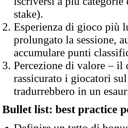
iscriversi a più categori
stake).
Esperienza di gioco più l
prolungato la sessione, a
accumulare punti classifi
Percezione di valore – il
rassicurato i giocatori sul
tradurrebbero in un esaur
Bullet list: best practice 
Definire un tetto di bonu