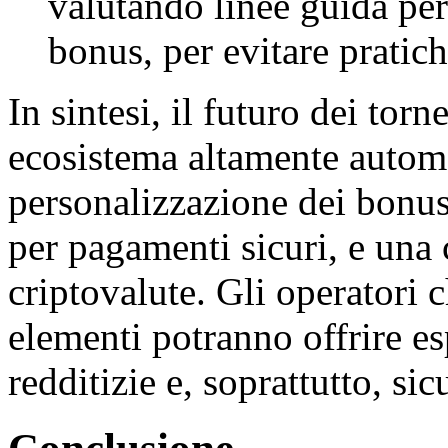
valutando linee guida per
bonus, per evitare pratich
In sintesi, il futuro dei torn
ecosistema altamente automa
personalizzazione dei bonus
per pagamenti sicuri, e una 
criptovalute. Gli operatori
elementi potranno offrire es
redditizie e, soprattutto, sic