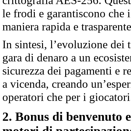
crittografia AES‑256. Ques
le frodi e garantiscono che 
maniera rapida e trasparente
In sintesi, l’evoluzione dei
gara di denaro a un ecosist
sicurezza dei pagamenti e r
a vicenda, creando un’esperi
operatori che per i giocatori
2. Bonus di benvenuto e
motori di partecipazione