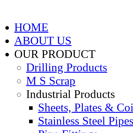
HOME
ABOUT US
OUR PRODUCT
Drilling Products
M S Scrap
Industrial Products
Sheets, Plates & Coi
Stainless Steel Pipe