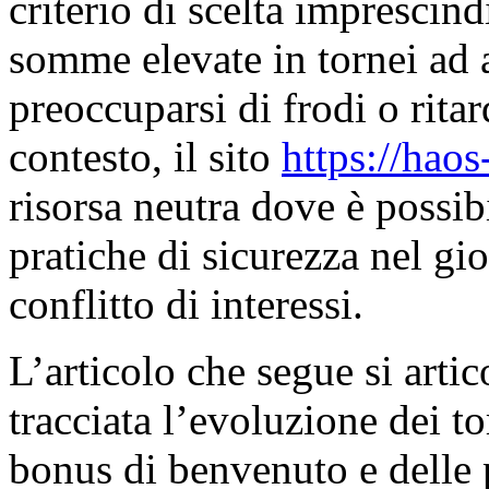
criterio di scelta imprescind
somme elevate in tornei ad 
preoccuparsi di frodi o ritar
contesto, il sito
https://haos
risorsa neutra dove è possib
pratiche di sicurezza nel gi
conflitto di interessi.
L’articolo che segue si artic
tracciata l’evoluzione dei to
bonus di benvenuto e delle p