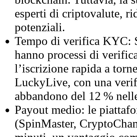
esperti di criptovalute, r
potenziali.
Tempo di verifica KYC:
hanno processi di verifica
l’iscrizione rapida a torne
LuckyLive, con una verifi
abbandono del 12 % nelle
Payout medio: le piattafo
(SpinMaster, CryptoCham