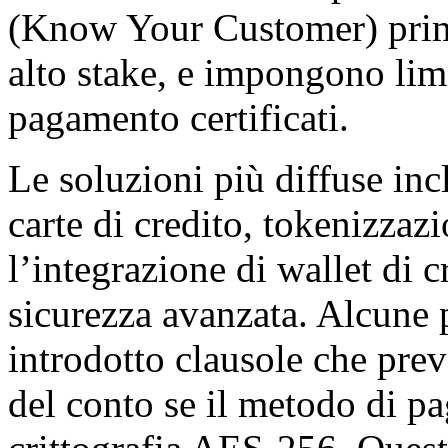
(Know Your Customer) prim
alto stake, e impongono limi
pagamento certificati.
Le soluzioni più diffuse in
carte di credito, tokenizzazi
l’integrazione di wallet di c
sicurezza avanzata. Alcune 
introdotto clausole che pre
del conto se il metodo di p