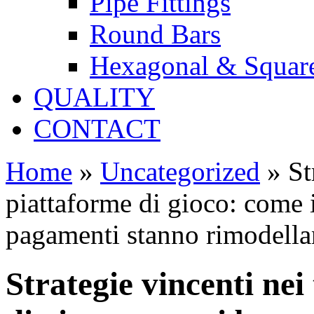
Pipe Fittings
Round Bars
Hexagonal & Squar
QUALITY
CONTACT
Home
»
Uncategorized
»
St
piattaforme di gioco: come i
pagamenti stanno rimodella
Strategie vincenti nei