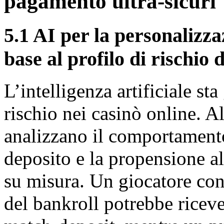
pagamento ultra‑sicuri
5.1 AI per la personalizz
base al profilo di rischio 
L’intelligenza artificiale st
rischio nei casinò online. A
analizzano il comportamento
deposito e la propensione a
su misura. Un giocatore con
del bankroll potrebbe ricev