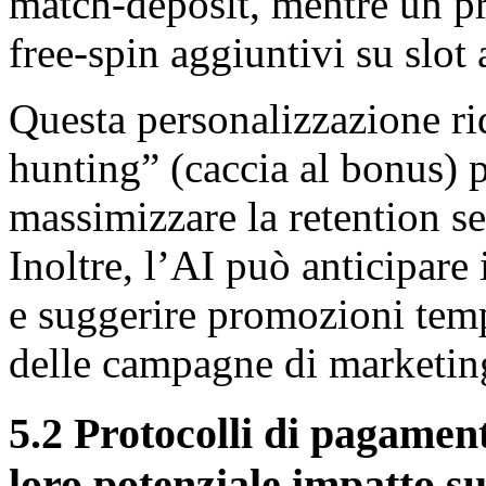
match‑deposit, mentre un pr
free‑spin aggiuntivi su slot
Questa personalizzazione r
hunting” (caccia al bonus) p
massimizzare la retention s
Inoltre, l’AI può anticipare 
e suggerire promozioni temp
delle campagne di marketin
5.2 Protocolli di pagamen
loro potenziale impatto su