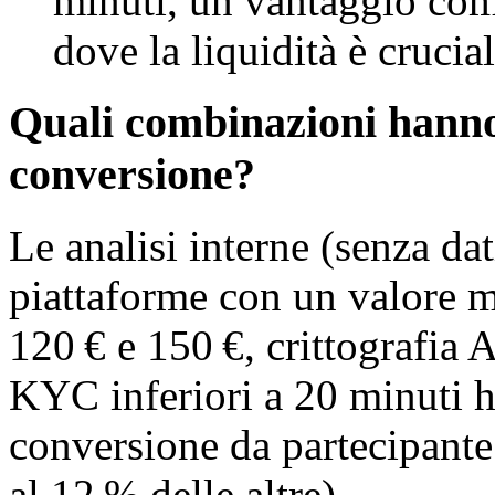
minuti, un vantaggio comp
dove la liquidità è crucial
Quali combinazioni hanno 
conversione?
Le analisi interne (senza dat
piattaforme con un valore 
120 € e 150 €, crittografia
KYC inferiori a 20 minuti han
conversione da partecipante 
al 12 % delle altre).