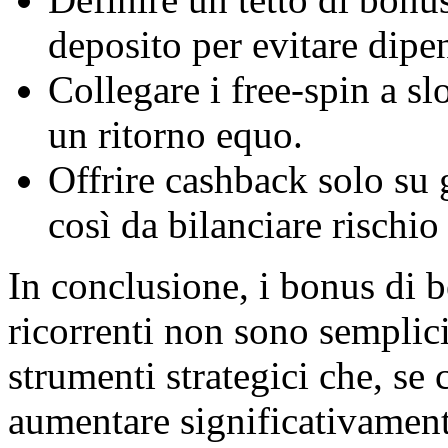
deposito per evitare dip
Collegare i free‑spin a s
un ritorno equo.
Offrire cashback solo su g
così da bilanciare rischi
In conclusione, i bonus di 
ricorrenti non sono semplic
strumenti strategici che, se
aumentare significativamente