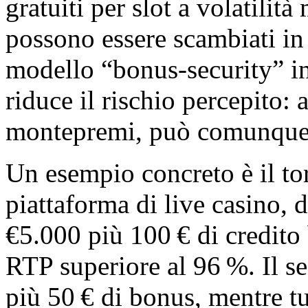
gratuiti per slot a volatilit
possono essere scambiati in
modello “bonus‑security” in
riduce il rischio percepito: 
montepremi, può comunque c
Un esempio concreto è il to
piattaforma di live casino, 
€5.000 più 100 € di credito 
RTP superiore al 96 %. Il s
più 50 € di bonus, mentre tut