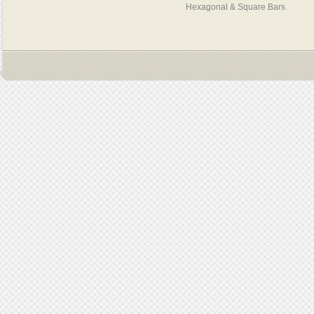
Hexagonal & Square Bars