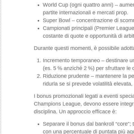
World Cup (ogni quattro anni) – aum
partite internazionali e mercati prop.
Super Bowl – concentrazione di scomm
Campionati principali (Premier League
costante di quote e opportunità di arbi
Durante questi momenti, è possibile adott
Incremento temporaneo – destinare una
(es. 5 % anziché 2 %) per sfruttare le 
Riduzione prudente – mantenere la per
ridurla se si prevede volatilità elevata,
I bonus promozionali legati a eventi special
Champions League, devono essere integr
disciplina. Un approccio efficace è:
Separare il bonus dal bankroll “core”; 
con una percentuale di puntata più ag