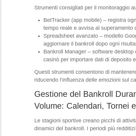
Strumenti consigliati per il monitoraggio a
BetTracker (app mobile) – registra og
tempo reale e avvisa al superamento di
Spreadsheet avanzato – modello Goo
aggiornare il bankroll dopo ogni risulta
Bankroll Manager – software desktop ch
casinò per importare dati di deposito e 
Questi strumenti consentono di mantenere
riducendo l’influenza delle emozioni sul ca
Gestione del Bankroll Duran
Volume: Calendari, Tornei e
Le stagioni sportive creano picchi di attiv
dinamici del bankroll. I periodi più redditiz