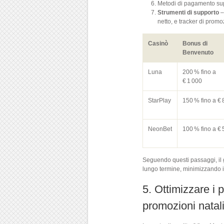
Metodi di pagamento sup
Strumenti di supporto
–
netto, e tracker di prom
Casinò
Bonus di
Benvenuto
Luna
200 % fino a
€ 1 000
StarPlay
150 % fino a €
NeonBet
100 % fino a €
Seguendo questi passaggi, il 
lungo termine, minimizzando i 
5. Ottimizzare i 
promozioni natal