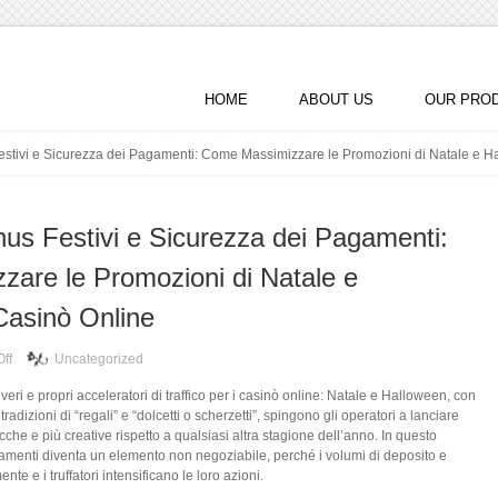
HOME
ABOUT US
OUR PRO
Festivi e Sicurezza dei Pagamenti: Come Massimizzare le Promozioni di Natale e H
nus Festivi e Sicurezza dei Pagamenti:
are le Promozioni di Natale e
Casinò Online
on
ff
Uncategorized
Strategie
veri e propri acceleratori di traffico per i casinò online: Natale e Halloween, con
di
tradizioni di “regali” e “dolcetti o scherzetti”, spingono gli operatori a lanciare
Bonus
he e più creative rispetto a qualsiasi altra stagione dell’anno. In questo
Festivi
gamenti diventa un elemento non negoziabile, perché i volumi di deposito e
e
e e i truffatori intensificano le loro azioni.
Sicurezza