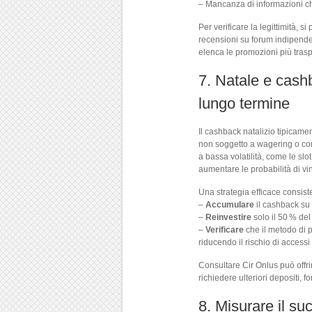
– Mancanza di informazioni chi
Per verificare la legittimità, si
recensioni su forum indipendent
elenca le promozioni più tras
7. Natale e cashb
lungo termine
Il cashback natalizio tipicame
non soggetto a wagering o con
a bassa volatilità, come le slo
aumentare le probabilità di vin
Una strategia efficace consiste
–
Accumulare
il cashback su 
–
Reinvestire
solo il 50 % de
–
Verificare
che il metodo di p
riducendo il rischio di accessi
Consultare Cir Onlus può offri
richiedere ulteriori depositi, 
8. Misurare il su