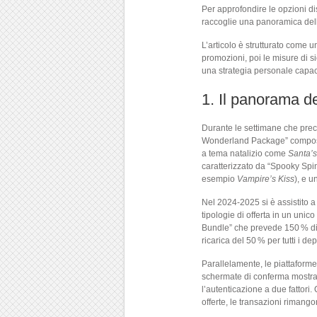
Per approfondire le opzioni dis
raccoglie una panoramica delle 
L’articolo è strutturato come 
promozioni, poi le misure di si
una strategia personale capace
1. Il panorama de
Durante le settimane che prec
Wonderland Package” composto
a tema natalizio come
Santa’s
caratterizzato da “Spooky Spins
esempio
Vampire’s Kiss
), e 
Nel 2024‑2025 si è assistito 
tipologie di offerta in un uni
Bundle” che prevede 150 % di 
ricarica del 50 % per tutti i dep
Parallelamente, le piattaform
schermate di conferma mostrano
l’autenticazione a due fattori
offerte, le transazioni rimango