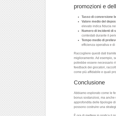
promozioni e del
Tasso di conversione 
Valore medio del depos
elevato indica fiducia n
Numero di incidenti di 
contestati durante il pe
Tempo medio di preliev
efficienza operativa e di
Raccogliere questi dati tramite
miglioramento. Ad esempio, se
potrebbe essere necessario riv
feedback dei giocatori, raccol
come più affidabile e quali pr
Conclusione
Abbiamo esplorato come le fes
bonus sostanziosi, ma anche 
approfondita delle tipologie di
possono costruire una strategi
È ora di mettere in pratica il 