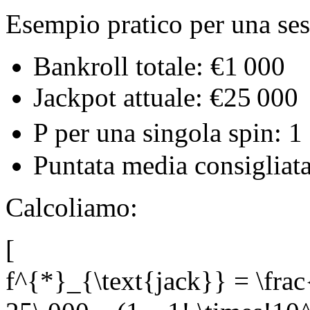
Esempio pratico per una se
Bankroll totale: €1 000
Jackpot attuale: €25 000
P per una singola spin: 1
Puntata media consigliat
Calcoliamo:
[
f^{*}_{\text{jack}} = \frac