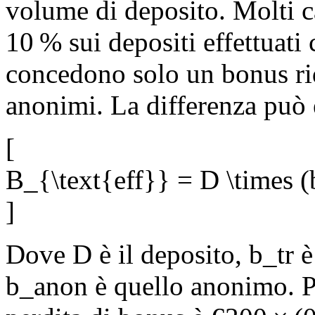
volume di deposito. Molti c
10 % sui depositi effettuati
concedono solo un bonus rid
anonimi. La differenza può 
[
B_{\text{eff}} = D \times (
]
Dove D è il deposito, b_tr è 
b_anon è quello anonimo. Pe