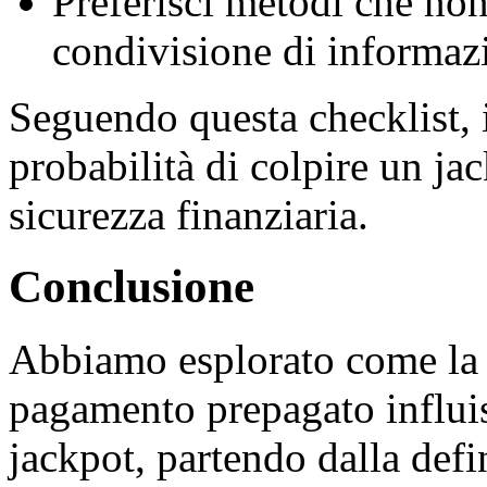
Preferisci metodi che no
condivisione di informazi
Seguendo questa checklist, 
probabilità di colpire un j
sicurezza finanziaria.
Conclusione
Abbiamo esplorato come la 
pagamento prepagato influis
jackpot, partendo dalla def