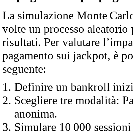
La simulazione Monte Carlo 
volte un processo aleatorio 
risultati. Per valutare l’imp
pagamento sui jackpot, è po
seguente:
Definire un bankroll iniz
Scegliere tre modalità: Pa
anonima.
Simulare 10 000 sessioni 