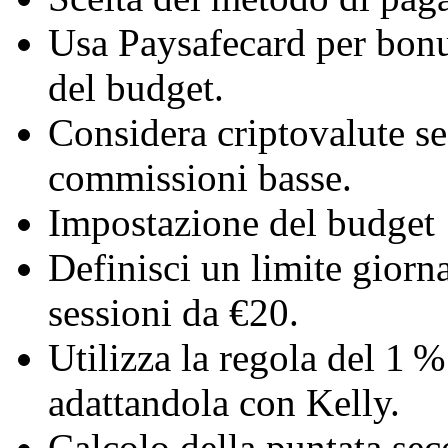
Usa Paysafecard per bonus
del budget.
Considera criptovalute se 
commissioni basse.
Impostazione del budget
Definisci un limite giorna
sessioni da €20.
Utilizza la regola del 1 %
adattandola con Kelly.
Calcolo della puntata se