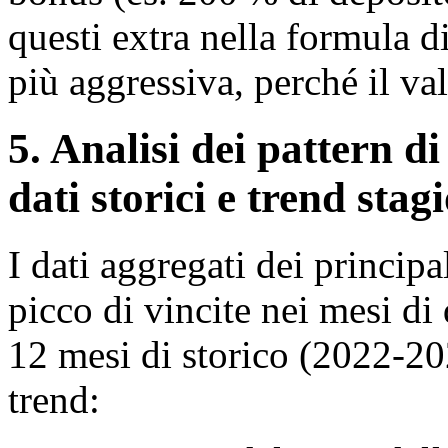
questi extra nella formula d
più aggressiva, perché il val
5. Analisi dei pattern di
dati storici e trend stag
I dati aggregati dei princip
picco di vincite nei mesi d
12 mesi di storico (2022‑20
trend: