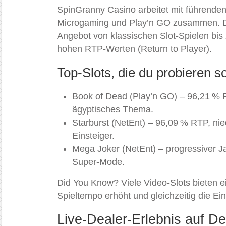
SpinGranny Casino arbeitet mit führenden
Microgaming und Play’n GO zusammen. Das
Angebot von klassischen Slot‑Spielen bis
hohen RTP‑Werten (Return to Player).
Top‑Slots, die du probieren so
Book of Dead (Play’n GO) – 96,21 % RT
ägyptisches Thema.
Starburst (NetEnt) – 96,09 % RTP, niedri
Einsteiger.
Mega Joker (NetEnt) – progressiver 
Super‑Mode.
Did You Know? Viele Video‑Slots bieten e
Spieltempo erhöht und gleichzeitig die Eins
Live‑Dealer‑Erlebnis auf D