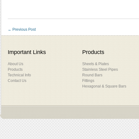
←
Previous Post
Important Links
Products
About Us
Sheets & Plates
Products
Stainless Steel Pipes
Technical Info
Round Bars
Contact Us
Fittings
Hexagonal & Square Bars