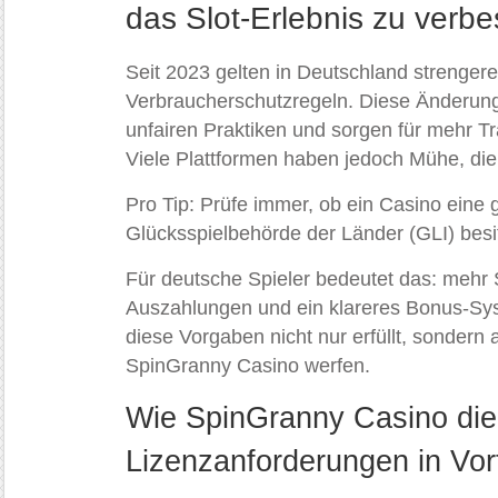
das Slot‑Erlebnis zu verb
Online‑Casino
neue
Regulierungen
Seit 2023 gelten in Deutschland strengere
nutzt,
um
Verbraucherschutzregeln. Diese Änderung
das
unfairen Praktiken und sorgen für mehr T
Slot‑Erlebnis
Viele Plattformen haben jedoch Mühe, di
zu
verbessern
Pro Tip: Prüfe immer, ob ein Casino eine
Glücksspielbehörde der Länder (GLI) besit
Für deutsche Spieler bedeutet das: mehr S
Auszahlungen und ein klareres Bonus‑Sys
diese Vorgaben nicht nur erfüllt, sondern ak
SpinGranny Casino werfen.
Wie SpinGranny Casino die
Lizenzanforderungen in Vor