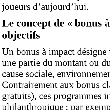
joueurs d’aujourd’hui.
Le concept de « bonus à 
objectifs
Un bonus à impact désigne 
une partie du montant ou du
cause sociale, environnemen
Contrairement aux bonus cl
gratuits), ces programmes i
philanthropique : par exemp