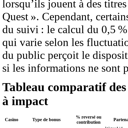
lorsqu’ils jouent à des titr
Quest ». Cependant, certains
du suivi : le calcul du 0,5
qui varie selon les fluctuati
du public perçoit le dispos
si les informations ne sont 
Tableau comparatif des
à impact
% reversé ou
Casino
Type de bonus
Partena
contribution