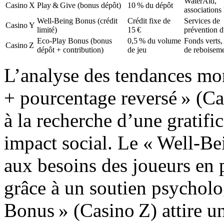
WaterAid,
Casino X
Play & Give (bonus dépôt)
10 % du dépôt
associations 
Well‑Being Bonus (crédit
Crédit fixe de
Services de
Casino Y
limité)
15 €
prévention d
Eco‑Play Bonus (bonus
0,5 % du volume
Fonds verts, 
Casino Z
dépôt + contribution)
de jeu
de reboisem
L’analyse des tendances mo
+ pourcentage reversé » (Cas
à la recherche d’une gratif
impact social. Le « Well‑B
aux besoins des joueurs en p
grâce à un soutien psycholo
Bonus » (Casino Z) attire u