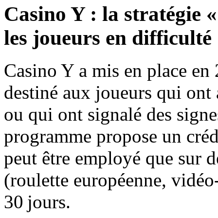
Casino Y : la stratégie
les joueurs en difficulté
Casino Y a mis en place en
destiné aux joueurs qui ont
ou qui ont signalé des sign
programme propose un crédit
peut être employé que sur de
(roulette européenne, vidéo
30 jours.