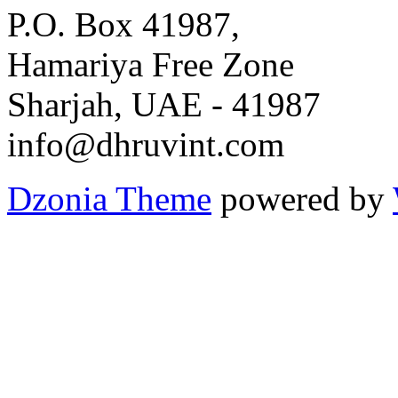
P.O. Box 41987,
Hamariya Free Zone
Sharjah, UAE - 41987
info@dhruvint.com
Dzonia Theme
powered by