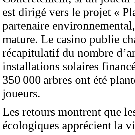
est dirigé vers le projet « Pl
partenaire environnemental,
mature. Le casino publie c
récapitulatif du nombre d’ar
installations solaires financ
350 000 arbres ont été plant
joueurs.
Les retours montrent que le
écologiques apprécient la vis