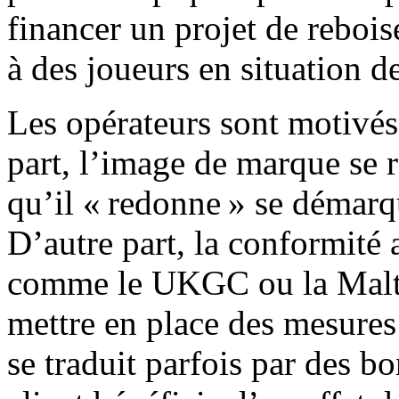
financer un projet de rebois
à des joueurs en situation de
Les opérateurs sont motivés
part, l’image de marque se 
qu’il « redonne » se démarq
D’autre part, la conformité
comme le UKGC ou la Malta
mettre en place des mesures
se traduit parfois par des bo