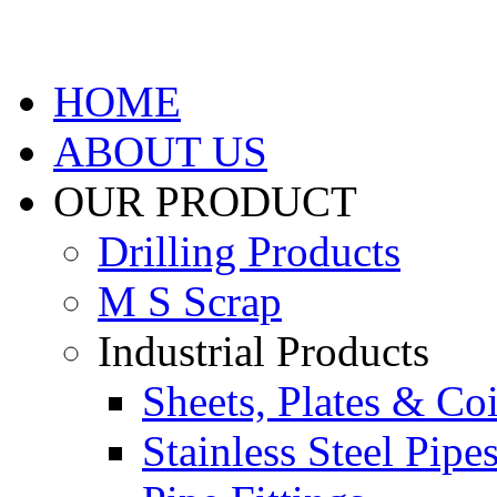
HOME
ABOUT US
OUR PRODUCT
Drilling Products
M S Scrap
Industrial Products
Sheets, Plates & Coi
Stainless Steel Pipe