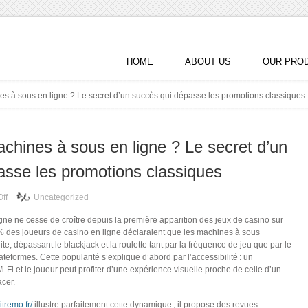
HOME
ABOUT US
OUR PRO
es à sous en ligne ? Le secret d’un succès qui dépasse les promotions classiques
chines à sous en ligne ? Le secret d’un
asse les promotions classiques
on
ff
Uncategorized
Pourquoi
ne ne cesse de croître depuis la première apparition des jeux de casino sur
les
 % des joueurs de casino en ligne déclaraient que les machines à sous
machines
orite, dépassant le blackjack et la roulette tant par la fréquence de jeu que par le
à
eformes. Cette popularité s’explique d’abord par l’accessibilité : un
sous
Fi et le joueur peut profiter d’une expérience visuelle proche de celle d’un
en
acer.
ligne
?
itremo.fr/
illustre parfaitement cette dynamique ; il propose des revues