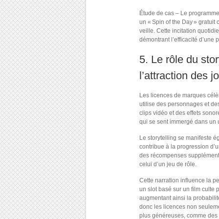
Étude de cas – Le programme 
un « Spin of the Day » gratuit
veille. Cette incitation quoti
démontrant l’efficacité d’une p
5. Le rôle du sto
l’attraction des j
Les licences de marques célèb
utilise des personnages et d
clips vidéo et des effets son
qui se sent immergé dans un u
Le storytelling se manifeste 
contribue à la progression d’u
des récompenses supplémentai
celui d’un jeu de rôle.
Cette narration influence la p
un slot basé sur un film cult
augmentant ainsi la probabilit
donc les licences non seulemen
plus généreuses, comme des p