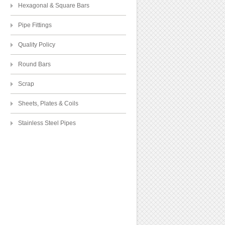
Hexagonal & Square Bars
Pipe Fittings
Quality Policy
Round Bars
Scrap
Sheets, Plates & Coils
Stainless Steel Pipes