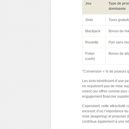
Jeu
Type de pro
dominante
Slots
Tours gratuit
Blackjack
Bonus de mat
Roulette
Pari sans ris
Poker
Bonus de dépô
(cash)
*Conversion = % de joueurs qu
Les slots bénéficient d’une pe
ne requièrent pas de mise sup
voient ces offres comme plus 
engagement financier supplé
Cependant, cette attractivit
excessif, d’où l’importance du
mise (wagering) et proposer de
contribue également à une rel