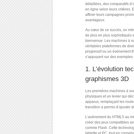
détaillées, des comparatifs d’o
en ligne selon leurs critères
affiner leurs campagnes promo
avantageux.
Au cœur de ce succès, on ret
de plus en plus sophistiqués 
bienvenue. Les machines à sou
véritables plateformes de div
progressif ou un événement th
s’appuyant sur des exemples 
1. L’évolution te
graphismes 3D
Les premières machines à sou
physiques et un levier qui déc
apparus, remplaçant les roul
transition a permis d’ajouter 
L’avènement du HTML5 au mili
créer des jeux compatibles ave
comme Flash. Cette technologi
tablette et PC, tout en conser