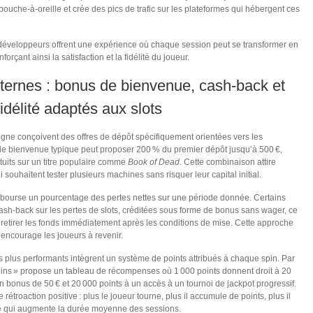
bouche‑à‑oreille et crée des pics de trafic sur les plateformes qui hébergent ces
développeurs offrent une expérience où chaque session peut se transformer en
rçant ainsi la satisfaction et la fidélité du joueur.
ternes : bonus de bienvenue, cash‑back et
délité adaptés aux slots
igne conçoivent des offres de dépôt spécifiquement orientées vers les
de bienvenue typique peut proposer 200 % du premier dépôt jusqu’à 500 €,
uits sur un titre populaire comme
Book of Dead
. Cette combinaison attire
souhaitent tester plusieurs machines sans risquer leur capital initial.
mbourse un pourcentage des pertes nettes sur une période donnée. Certains
cash‑back sur les pertes de slots, créditées sous forme de bonus sans wager, ce
t retirer les fonds immédiatement après les conditions de mise. Cette approche
t encourage les joueurs à revenir.
s plus performants intègrent un système de points attribués à chaque spin. Par
pins » propose un tableau de récompenses où 1 000 points donnent droit à 20
 un bonus de 50 € et 20 000 points à un accès à un tournoi de jackpot progressif.
étroaction positive : plus le joueur tourne, plus il accumule de points, plus il
 qui augmente la durée moyenne des sessions.