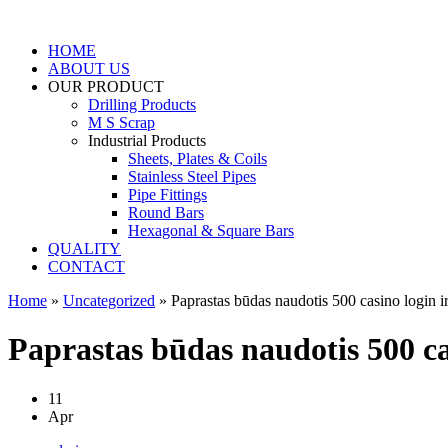
HOME
ABOUT US
OUR PRODUCT
Drilling Products
M S Scrap
Industrial Products
Sheets, Plates & Coils
Stainless Steel Pipes
Pipe Fittings
Round Bars
Hexagonal & Square Bars
QUALITY
CONTACT
Home
»
Uncategorized
»
Paprastas būdas naudotis 500 casino login i
Paprastas būdas naudotis 500 ca
11
Apr