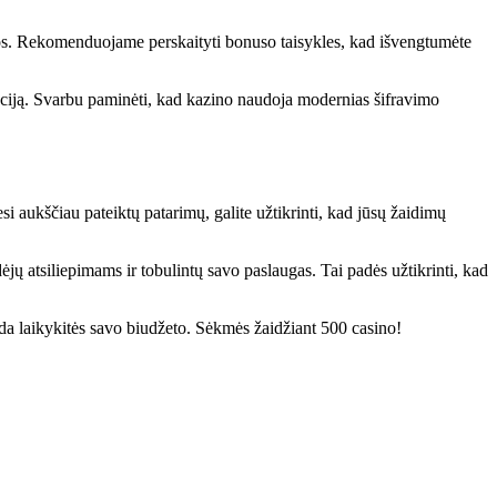
ygos. Rekomenduojame perskaityti bonuso taisykles, kad išvengtumėte
aciją. Svarbu paminėti, kad kazino naudoja modernias šifravimo
si aukščiau pateiktų patarimų, galite užtikrinti, kad jūsų žaidimų
ėjų atsiliepimams ir tobulintų savo paslaugas. Tai padės užtikrinti, kad
sada laikykitės savo biudžeto. Sėkmės žaidžiant 500 casino!