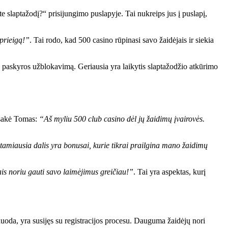
ote slaptažodį?“ prisijungimo puslapyje. Tai nukreips jus į puslapį,
 prieigą!”
. Tai rodo, kad 500 casino rūpinasi savo žaidėjais ir siekia
jūsų paskyros užblokavimą. Geriausia yra laikytis slaptažodžio atkūrimo
 sakė Tomas:
“Aš myliu 500 club casino dėl jų žaidimų įvairovės.
miausia dalis yra bonusai, kurie tikrai prailgina mano žaidimų
ais noriu gauti savo laimėjimus greičiau!”
. Tai yra aspektas, kurį
uoda, yra susijęs su registracijos procesu. Dauguma žaidėjų nori