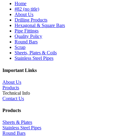
Home
#82 (no title)
About Us
Drilling Products
Hexagonal & Square Bars
Pipe Fittings
Quality Policy
Round Bars
Scrap
Sheets, Plates & Coils
Stainless Steel Pipes
Important Links
About Us
Products
Technical Info
Contact Us
Products
Sheets & Plates
Stainless Steel Pipes
Round Bars