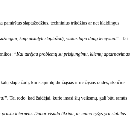
 pamirštus slaptažodžius, techninius trikdžius ar net klaidingus
užinojau, kaip atstatyti slaptažodį, viskas tapo daug lengviau!”
. Tai
Monikos:
“Kai turėjau problemų su prisijungimu, klientų aptarnavimas
alų slaptažodį, kuris apimtų didžiąsias ir mažąsias raides, skaičius
au!”
. Tai rodo, kad žaidėjai, kurie imasi šių veiksmų, gali būti ramūs
prastu internetu. Dabar visada tikrinu, ar mano ryšys yra stabilus