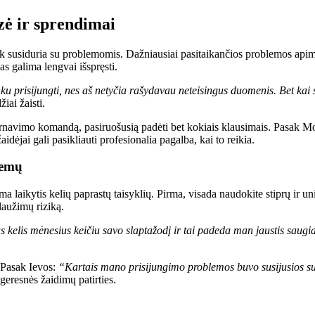
zė ir sprendimai
iek susiduria su problemomis. Dažniausiai pasitaikančios problemos apima
as galima lengvai išspręsti.
u prisijungti, nes aš netyčia rašydavau neteisingus duomenis. Bet kai s
iai žaisti.
ptarnavimo komandą, pasiruošusią padėti bet kokiais klausimais. Pasak 
aidėjai gali pasikliauti profesionalia pagalba, kai to reikia.
lemų
laikytis kelių paprastų taisyklių. Pirma, visada naudokite stiprų ir unik
laužimų riziką.
s kelis mėnesius keičiu savo slaptažodį ir tai padeda man jaustis saugi
. Pasak Ievos:
“Kartais mano prisijungimo problemos buvo susijusios su 
geresnės žaidimų patirties.