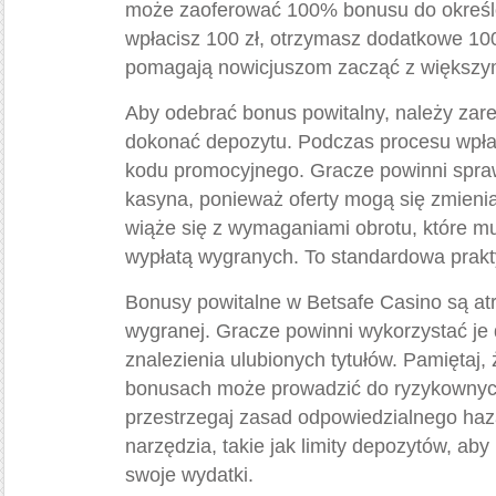
może zaoferować 100% bonusu do określon
wpłacisz 100 zł, otrzymasz dodatkowe 100
pomagają nowicjuszom zacząć z większy
Aby odebrać bonus powitalny, należy zarej
dokonać depozytu. Podczas procesu wpł
kodu promocyjnego. Gracze powinni spraw
kasyna, ponieważ oferty mogą się zmieni
wiąże się z wymaganiami obrotu, które m
wypłatą wygranych. To standardowa prak
Bonusy powitalne w Betsafe Casino są atr
wygranej. Gracze powinni wykorzystać je 
znalezienia ulubionych tytułów. Pamiętaj
bonusach może prowadzić do ryzykowny
przestrzegaj zasad odpowiedzialnego haz
narzędzia, takie jak limity depozytów, a
swoje wydatki.