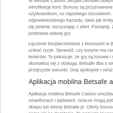
W Betsafe Casino, bezpieczeństwo obejmu
weryfikację kont. Bonusy są przyznawane
użytkownikom, co zapobiega oszustwom. 
odpowiedzialnego hazardu, takie jak limi
się pewnie, korzystając z ofert. Pamiętaj
podstawa udanej gry.
Łączenie bezpieczeństwa z bonusami w 
unikać ryzyk. Sprawdź, czy kasyno ma cer
testerów. To pokazuje, że gry są losowe i
skontaktuj się z obsługą. Betsafe dba o sw
przejrzyste warunki. Graj spokojnie i cies
Aplikacja mobilna Betsafe 
Aplikacja mobilna Betsafe Casino umożli
smartfonach i tabletach. Gracze mogą pobr
sklepu lub strony Betsafe pl. Oferty bonus