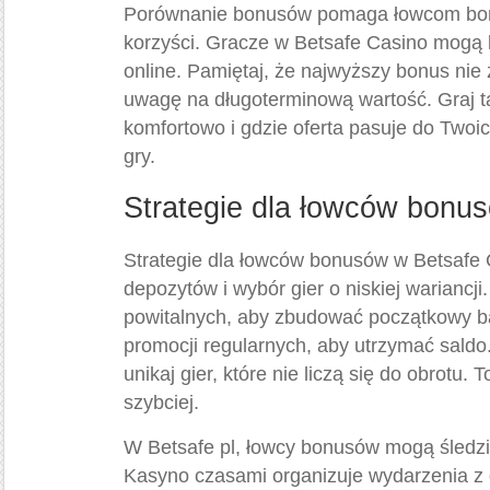
Porównanie bonusów pomaga łowcom bo
korzyści. Gracze w Betsafe Casino mogą ko
online. Pamiętaj, że najwyższy bonus nie 
uwagę na długoterminową wartość. Graj ta
komfortowo i gdzie oferta pasuje do Twoic
gry.
Strategie dla łowców bonu
Strategie dla łowców bonusów w Betsafe
depozytów i wybór gier o niskiej wariancji
powitalnych, aby zbudować początkowy ban
promocji regularnych, aby utrzymać saldo.
unikaj gier, które nie liczą się do obrotu
szybciej.
W Betsafe pl, łowcy bonusów mogą śledzić
Kasyno czasami organizuje wydarzenia z