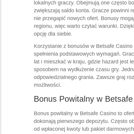
lokalnych graczy. Obejmują one często b
zwiększają saldo konta. Gracze powinni r
nie przegapić nowych ofert. Bonusy mogą 
regionu, więc warto czytać warunki. Dzię
opcję dla siebie.
Korzystanie z bonusów w Betsafe Casino w
spełnienia podstawowych wymagań. Gra
lat i mieszkać w kraju, gdzie hazard jest
sposobem na wydłużenie czasu gry. Jednak
odpowiedzialnego grania. Zawsze graj roz
możliwości.
Bonus Powitalny w Betsafe
Bonus powitalny w Betsafe Casino to ofer
dokonają pierwszego depozytu. Często o
od wpłaconej kwoty lub pakiet darmowych