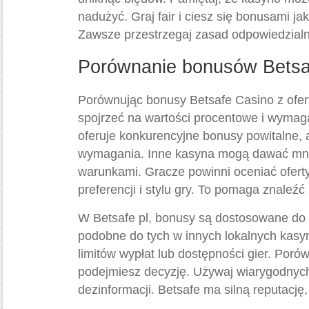
nadużyć. Graj fair i ciesz się bonusami ja
Zawsze przestrzegaj zasad odpowiedzial
Porównanie bonusów Betsa
Porównując bonusy Betsafe Casino z ofer
spojrzeć na wartości procentowe i wymaga
oferuje konkurencyjne bonusy powitalne,
wymagania. Inne kasyna mogą dawać mnie
warunkami. Gracze powinni oceniać ofert
preferencji i stylu gry. To pomaga znaleźć
W Betsafe pl, bonusy są dostosowane do 
podobne do tych w innych lokalnych kas
limitów wypłat lub dostępności gier. Porów
podejmiesz decyzję. Używaj wiarygodnych
dezinformacji. Betsafe ma silną reputację,