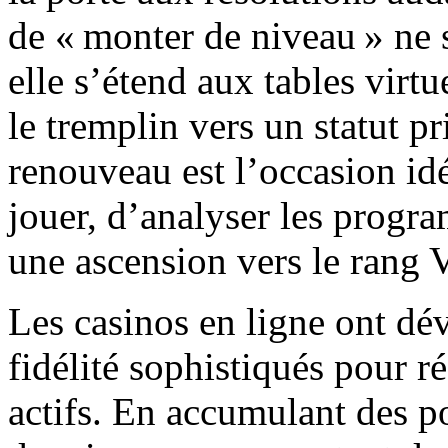
Profiter
de « monter de niveau » ne se
des
Avantages
Exclusifs
elle s’étend aux tables virt
des
Casinos
le tremplin vers un statut pr
en
Ligne
renouveau est l’occasion id
jouer, d’analyser les progra
une ascension vers le rang 
Les casinos en ligne ont d
fidélité sophistiqués pour r
actifs. En accumulant des p