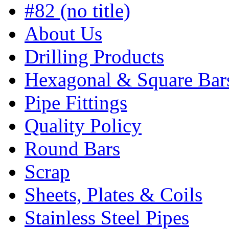
#82 (no title)
About Us
Drilling Products
Hexagonal & Square Bar
Pipe Fittings
Quality Policy
Round Bars
Scrap
Sheets, Plates & Coils
Stainless Steel Pipes