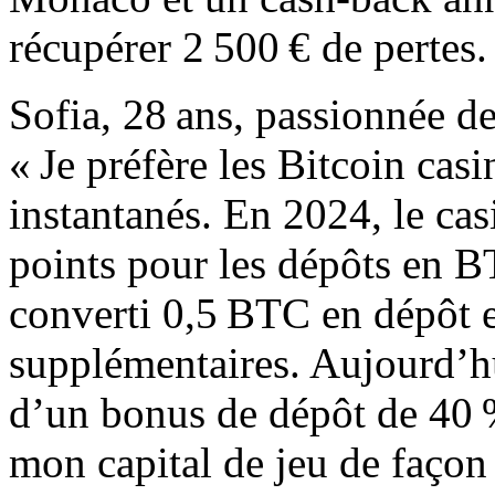
récupérer 2 500 € de pertes.
Sofia, 28 ans, passionnée d
« Je préfère les Bitcoin cas
instantanés. En 2024, le cas
points pour les dépôts en B
converti 0,5 BTC en dépôt e
supplémentaires. Aujourd’hui
d’un bonus de dépôt de 40 
mon capital de jeu de façon