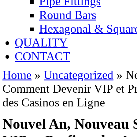
Pipe Fittings
Round Bars
Hexagonal & Squar
QUALITY
CONTACT
Home
»
Uncategorized
»
No
Comment Devenir VIP et Pro
des Casinos en Ligne
Nouvel An, Nouveau 