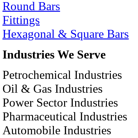
Round Bars
Fittings
Hexagonal & Square Bars
Industries We Serve
Petrochemical Industries
Oil & Gas Industries
Power Sector Industries
Pharmaceutical Industries
Automobile Industries