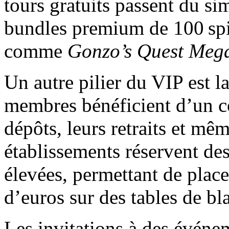
tours gratuits passent du si
bundles premium de 100 spin
comme
Gonzo’s Quest Meg
Un autre pilier du VIP est l
membres bénéficient d’un co
dépôts, leurs retraits et mê
établissements réservent des 
élevées, permettant de place
d’euros sur des tables de bl
Les invitations à des événem