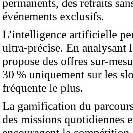
permanents, des retraits sans
événements exclusifs.
L’intelligence artificielle 
ultra‑précise. En analysant 
propose des offres sur‑mes
30 % uniquement sur les slot
fréquente le plus.
La gamification du parcours
des missions quotidiennes e
encouragent la compétition 