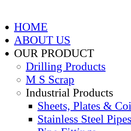
HOME
ABOUT US
OUR PRODUCT
Drilling Products
M S Scrap
Industrial Products
Sheets, Plates & Coi
Stainless Steel Pipe