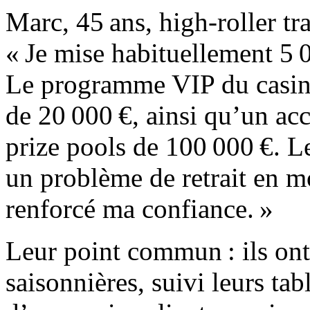
Marc, 45 ans, high‑roller tr
« Je mise habituellement 5 0
Le programme VIP du casino
de 20 000 €, ainsi qu’un acc
prize pools de 100 000 €. L
un problème de retrait en m
renforcé ma confiance. »
Leur point commun : ils ont
saisonnières, suivi leurs tab