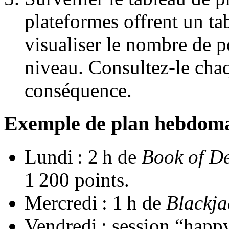
plateformes offrent un ta
visualiser le nombre de p
niveau. Consultez‑le chaq
conséquence.
Exemple de plan hebdom
Lundi : 2 h de
Book of D
1 200 points.
Mercredi : 1 h de
Blackja
Vendredi : session “happ