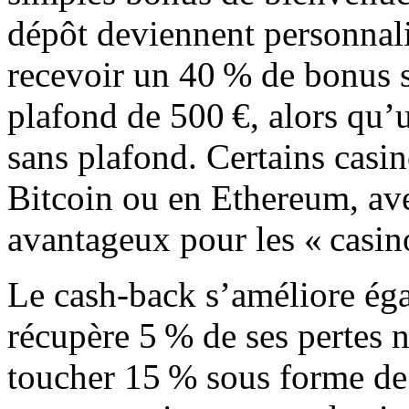
dépôt deviennent personnali
recevoir un 40 % de bonus 
plafond de 500 €, alors qu’
sans plafond. Certains casi
Bitcoin ou en Ethereum, av
avantageux pour les « casino
Le cash‑back s’améliore ég
récupère 5 % de ses pertes 
toucher 15 % sous forme de 