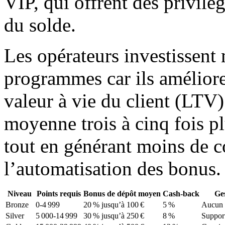
VIP, qui offrent des privi
du solde.
Les opérateurs investissent
programmes car ils améliore
valeur à vie du client (LTV
moyenne trois à cinq fois p
tout en générant moins de c
l’automatisation des bonus.
Niveau
Points requis
Bonus de dépôt moyen
Cash‑back
Ges
Bronze
0‑4 999
20 % jusqu’à 100 €
5 %
Aucun
Silver
5 000‑14 999
30 % jusqu’à 250 €
8 %
Support