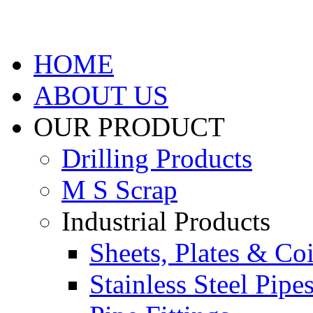
HOME
ABOUT US
OUR PRODUCT
Drilling Products
M S Scrap
Industrial Products
Sheets, Plates & Coi
Stainless Steel Pipe