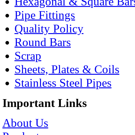
Hexagonal & Square Bar
Pipe Fittings
Quality Policy
Round Bars
Scrap
Sheets, Plates & Coils
Stainless Steel Pipes
Important Links
About Us