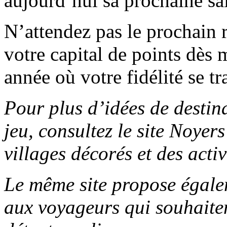
aujourd’hui sa prochaine sa
N’attendez pas le prochain 
votre capital de points dès 
année où votre fidélité se tr
Pour plus d’idées de destin
jeu, consultez le site Noyer
villages décorés et des activ
Le même site propose égalem
aux voyageurs qui souhaite