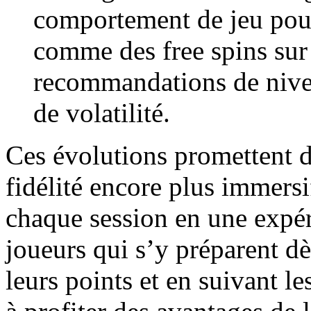
comportement de jeu pou
comme des free spins sur 
recommandations de nivea
de volatilité.
Ces évolutions promettent 
fidélité encore plus immersi
chaque session en une expér
joueurs qui s’y préparent d
leurs points et en suivant l