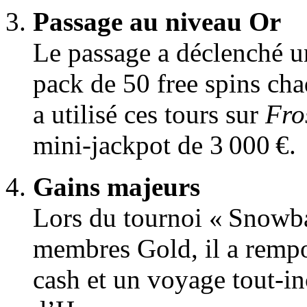
Passage au niveau Or
Le passage a déclenché un
pack de 50 free spins c
a utilisé ces tours sur
Fro
mini‑jackpot de 3 000 €.
Gains majeurs
Lors du tournoi « Snowb
membres Gold, il a rempor
cash et un voyage tout‑in