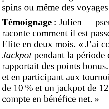
spins ou même des voyages o
Témoignage
: Julien — ps
raconte comment il est passé
Elite en deux mois. « J’ai 
Jackpot
pendant la période 
rapportait des points bonus.
et en participant aux tourno
de 10 % et un jackpot de 12 
compte en bénéfice net. »