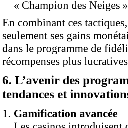
« Champion des Neiges »
En combinant ces tactiques,
seulement ses gains monéta
dans le programme de fidélit
récompenses plus lucratives
6. L’avenir des program
tendances et innovations
Gamification avancée
Les casinos introduisent 