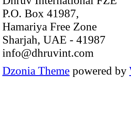
Dhruv International FZE
P.O. Box 41987,
Hamariya Free Zone
Sharjah, UAE - 41987
info@dhruvint.com
Dzonia Theme
powered by