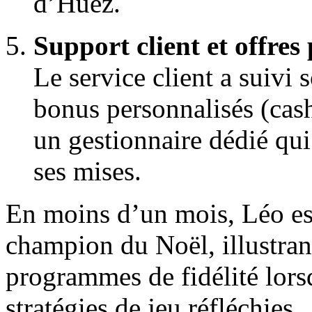
d’Huez.
Support client et offres
Le service client a suivi 
bonus personnalisés (cas
un gestionnaire dédié qui
ses mises.
En moins d’un mois, Léo est
champion du Noël, illustrant
programmes de fidélité lors
stratégies de jeu réfléchies.