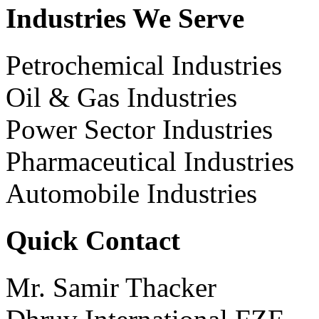
Industries We Serve
Petrochemical Industries
Oil & Gas Industries
Power Sector Industries
Pharmaceutical Industries
Automobile Industries
Quick Contact
Mr. Samir Thacker