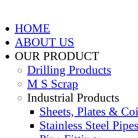
HOME
ABOUT US
OUR PRODUCT
Drilling Products
M S Scrap
Industrial Products
Sheets, Plates & Coi
Stainless Steel Pipe