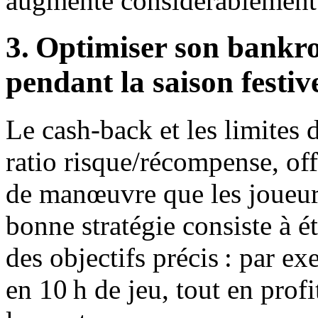
augmente considérablement
3. Optimiser son bankro
pendant la saison festiv
Le cash‑back et les limites 
ratio risque/récompense, of
de manœuvre que les joueur
bonne stratégie consiste à é
des objectifs précis : par e
en 10 h de jeu, tout en prof