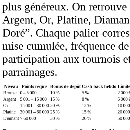
plus généreux. On retrouve 
Argent, Or, Platine, Diaman
Doré”. Chaque palier corres
mise cumulée, fréquence de
participation aux tournois 
parrainages.
Niveau
Points requis
Bonus de dépôt
Cash‑back hebdo
Limit
Bronze
0 – 5 000
10 %
5 %
2 000 
Argent
5 001 – 15 000
15 %
8 %
5 000 
Or
15 001 – 30 000
20 %
12 %
10 000
Platine
30 001 – 60 000
25 %
15 %
20 000
Diamant
> 60 000
30 %
20 %
50 000