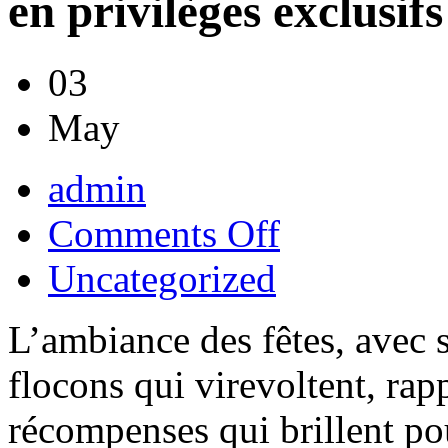
en privilèges exclusifs
03
May
admin
on
Comments Off
Noël
des
Uncategorized
VIP
:
comment
L’ambiance des fêtes, avec s
transformer
la
fidélité
flocons qui virevoltent, rap
en
privilèges
récompenses qui brillent pou
exclusifs
dans