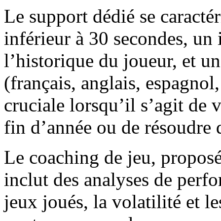
Le support dédié se caracté
inférieur à 30 secondes, un 
l’historique du joueur, et u
(français, anglais, espagnol,
cruciale lorsqu’il s’agit de
fin d’année ou de résoudre d
Le coaching de jeu, propos
inclut des analyses de perf
jeux joués, la volatilité et 