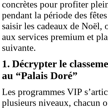
concrètes pour profiter ple
pendant la période des fêtes
saisir les cadeaux de Noël, 
aux services premium et pla
suivante.
1. Décrypter le classem
au “Palais Doré”
Les programmes VIP s’artic
plusieurs niveaux, chacun o