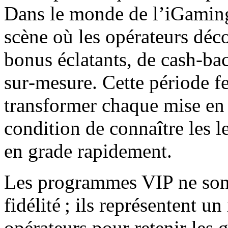
les
Dans le monde de l’iGaming
casinos
en
scène où les opérateurs dé
ligne
bonus éclatants, de cash‑bac
sur‑mesure. Cette période fe
transformer chaque mise en
condition de connaître les l
en grade rapidement.
Les programmes VIP ne sont
fidélité ; ils représentent u
opérateurs pour retenir les 