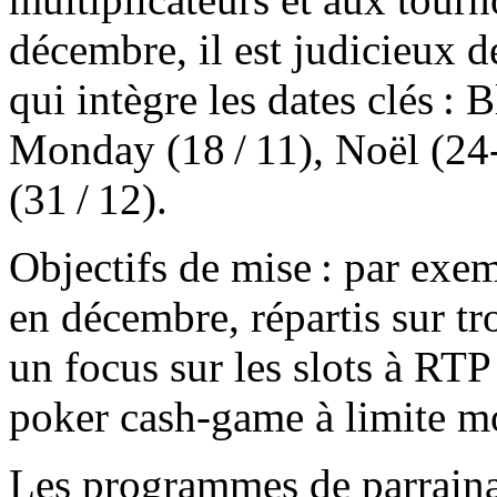
décembre, il est judicieux 
qui intègre les dates clés : 
Monday (18 / 11), Noël (24‑
(31 / 12).
Objectifs de mise : par exem
en décembre, répartis sur t
un focus sur les slots à RTP
poker cash‑game à limite m
Les programmes de parraina