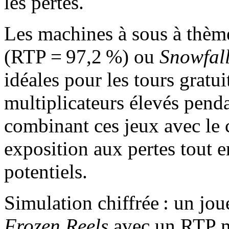
les pertes.
Les machines à sous à thè
(RTP = 97,2 %) ou
Snowfall
idéales pour les tours gratui
multiplicateurs élevés pend
combinant ces jeux avec le 
exposition aux pertes tout 
potentiels.
Simulation chiffrée : un jo
Frozen Reels
avec un RTP m