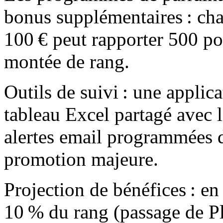
bonus supplémentaires : cha
100 € peut rapporter 500 poi
montée de rang.
Outils de suivi : une applic
tableau Excel partagé avec l
alertes email programmées 
promotion majeure.
Projection de bénéfices : e
10 % du rang (passage de Pl