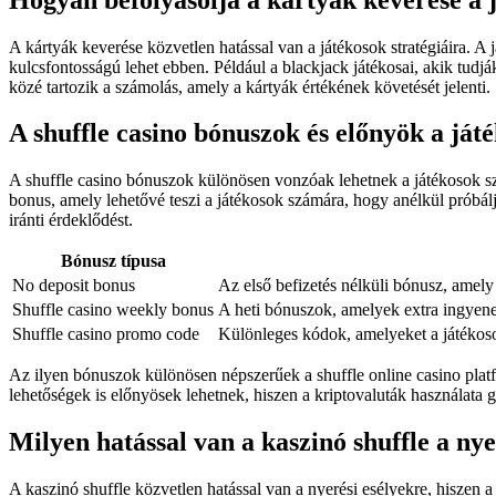
A kártyák keverése közvetlen hatással van a játékosok stratégiáira. A
kulcsfontosságú lehet ebben. Például a blackjack játékosai, akik tudjá
közé tartozik a számolás, amely a kártyák értékének követését jelenti.
A shuffle casino bónuszok és előnyök a já
A shuffle casino bónuszok különösen vonzóak lehetnek a játékosok sz
bonus, amely lehetővé teszi a játékosok számára, hogy anélkül próbál
iránti érdeklődést.
Bónusz típusa
No deposit bonus
Az első befizetés nélküli bónusz, amely
Shuffle casino weekly bonus
A heti bónuszok, amelyek extra ingyene
Shuffle casino promo code
Különleges kódok, amelyeket a játékos
Az ilyen bónuszok különösen népszerűek a shuffle online casino plat
lehetőségek is előnyösek lehetnek, hiszen a kriptovaluták használata 
Milyen hatással van a kaszinó shuffle a nye
A kaszinó shuffle közvetlen hatással van a nyerési esélyekre, hiszen a