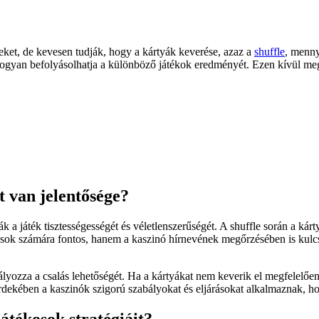
eket, de kevesen tudják, hogy a kártyák keverése, azaz a
shuffle
, menny
gy hogyan befolyásolhatja a különböző játékok eredményét. Ezen kívül me
t van jelentősége?
ák a játék tisztességességét és véletlenszerűségét. A shuffle során a kárt
osok számára fontos, hanem a kaszinó hírnevének megőrzésében is kulcssz
ályozza a csalás lehetőségét. Ha a kártyákat nem keverik el megfelelőe
k érdekében a kaszinók szigorú szabályokat és eljárásokat alkalmaznak, 
átékosok stratégiáit?