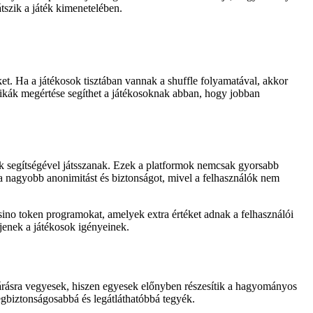
tszik a játék kimenetelében.
ket. Ha a játékosok tisztában vannak a shuffle folyamatával, akkor
hnikák megértése segíthet a játékosoknak abban, hogy jobban
ták segítségével játsszanak. Ezek a platformok nemcsak gyorsabb
a a nagyobb anonimitást és biztonságot, mivel a felhasználók nem
sino token programokat, amelyek extra értéket adnak a felhasználói
jenek a játékosok igényeinek.
eljárásra vegyesek, hiszen egyesek előnyben részesítik a hagyományos
egbiztonságosabbá és legátláthatóbbá tegyék.