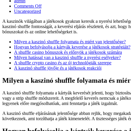
admin
on
Comments Off
Miért
Uncategorized
fontos
A kaszinók világában a játékosok gyakran keresik a nyerési lehetőség
a
kaszinó shuffle fontosságát, a keverési eljárás részleteit, és azt, ho
kaszinó
bónuszokat és az online lehetőségeket is.
shuffle
és
Milyen a kaszinó shuffle folyamata és miért van jelentősége?
hogyan
Hogyan befolyásolja a kártyák keverése a játékosok stratégiáit?
befolyásolja
A shuffle casino bónuszok és előnyök a játékosok számára
a
Milyen hatással van a kaszinó shuffle a nyerési esélyekre?
játék
A shuffle crypto casino és az új technológiák szerepe
kimenetelét
A kaszinó shuffle jövője és a játékosok reakciói
Milyen a kaszinó shuffle folyamata és miér
A kaszinó shuffle folyamata a kártyák keverését jelenti, hogy biztosíts
vagy a strip shuffle módszereit. A megfelelő keverés nemcsak a játék
legyenek előre megjósolhatóak, ami fenntartja a játék izgalmát.
A kaszinó shuffle eljárásának jelentősége abban rejlik, hogy megakad
következnek, ami torzíthatja a játék kimenetelét. A tisztességes játé
Hogyan befolyásolja a kártyák keverése a j