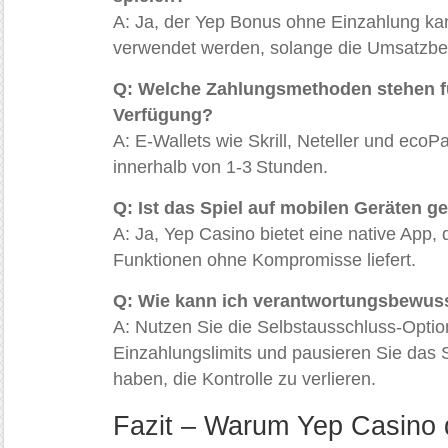
A: Ja, der Yep Bonus ohne Einzahlung kann
verwendet werden, solange die Umsatzbed
Q: Welche Zahlungsmethoden stehen f
Verfügung?
A: E‑Wallets wie Skrill, Neteller und ec
innerhalb von 1‑3 Stunden.
Q: Ist das Spiel auf mobilen Geräten 
A: Ja, Yep Casino bietet eine native App,
Funktionen ohne Kompromisse liefert.
Q: Wie kann ich verantwortungsbewuss
A: Nutzen Sie die Selbstausschluss‑Option
Einzahlungslimits und pausieren Sie das 
haben, die Kontrolle zu verlieren.
Fazit – Warum Yep Casino d