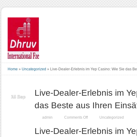
Home
»
Uncategorized
»
Live‑Dealer‑Erlebnis im Yep Casino: Wie Sie das B
Live‑Dealer‑Erlebnis im Y
15
Sep
das Beste aus Ihren Eins
on
admin
Comments Off
Uncategorized
Live‑Dealer‑Erlebnis
im
Live‑Dealer‑Erlebnis im Y
Yep