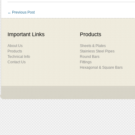
←
Previous Post
Important Links
Products
About Us
Sheets & Plates
Products
Stainless Steel Pipes
Technical Info
Round Bars
Contact Us
Fittings
Hexagonal & Square Bars