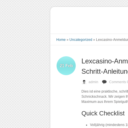
Home
»
Uncategorized
»
Lexcasino-Anmeldung
Lexcasino-Anme
21
Feb
Schritt-Anleitu
admin
Comments O
Dies ist eine praktische, schr
Schnickschnack. Wir zeigen I
Maximum aus Ihrem Spielgut
Quick Checklist
Volljährig (mindestens 