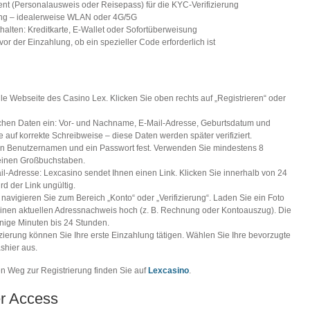
Anleitung
t (Personalausweis oder Reisepass) für die KYC-Verifizierung
dung – idealerweise WLAN oder 4G/5G
alten: Kreditkarte, E-Wallet oder Sofortüberweisung
r der Einzahlung, ob ein spezieller Code erforderlich ist
lle Webseite des Casino Lex. Klicken Sie oben rechts auf „Registrieren“ oder
ichen Daten ein: Vor- und Nachname, E-Mail-Adresse, Geburtsdatum und
 auf korrekte Schreibweise – diese Daten werden später verifiziert.
en Benutzernamen und ein Passwort fest. Verwenden Sie mindestens 8
 einen Großbuchstaben.
il-Adresse: Lexcasino sendet Ihnen einen Link. Klicken Sie innerhalb von 24
rd der Link ungültig.
navigieren Sie zum Bereich „Konto“ oder „Verifizierung“. Laden Sie ein Foto
inen aktuellen Adressnachweis hoch (z. B. Rechnung oder Kontoauszug). Die
nige Minuten bis 24 Stunden.
izierung können Sie Ihre erste Einzahlung tätigen. Wählen Sie Ihre bevorzugte
hier aus.
en Weg zur Registrierung finden Sie auf
Lexcasino
.
r Access