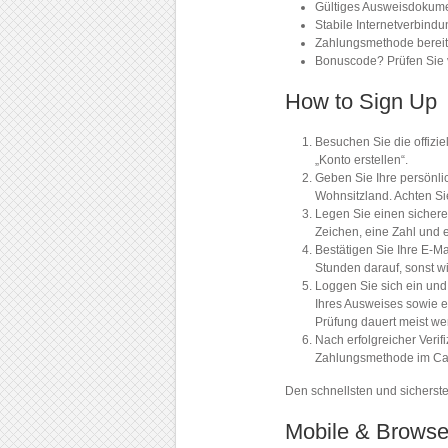
Gültiges Ausweisdokumen
Stabile Internetverbin
Zahlungsmethode bereith
Bonuscode? Prüfen Sie vo
How to Sign Up
Besuchen Sie die offizie
„Konto erstellen“.
Geben Sie Ihre persönl
Wohnsitzland. Achten Sie
Legen Sie einen sicher
Zeichen, eine Zahl und
Bestätigen Sie Ihre E-Ma
Stunden darauf, sonst wi
Loggen Sie sich ein und 
Ihres Ausweises sowie e
Prüfung dauert meist we
Nach erfolgreicher Verif
Zahlungsmethode im Cas
Den schnellsten und sicherst
Mobile & Browse