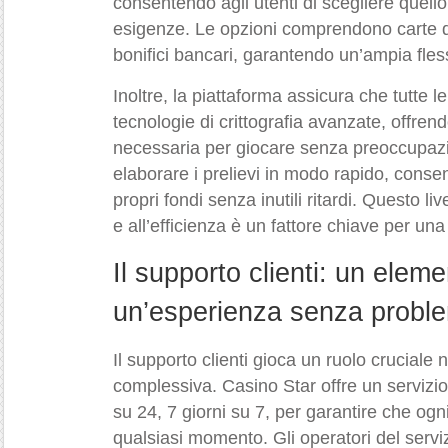
consentendo agli utenti di scegliere quello
esigenze. Le opzioni comprendono carte di c
bonifici bancari, garantendo un’ampia flessib
Inoltre, la piattaforma assicura che tutte l
tecnologie di crittografia avanzate, offrendo
necessaria per giocare senza preoccupazi
elaborare i prelievi in modo rapido, consen
propri fondi senza inutili ritardi. Questo li
e all’efficienza è un fattore chiave per un
Il supporto clienti: un ele
un’esperienza senza probl
Il supporto clienti gioca un ruolo cruciale 
complessiva. Casino Star offre un servizio
su 24, 7 giorni su 7, per garantire che ogn
qualsiasi momento. Gli operatori del serviz