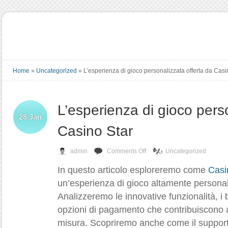
Home
»
Uncategorized
»
L’esperienza di gioco personalizzata offerta da Casi
L’esperienza di gioco pers
28
Jan
Casino Star
on
admin
Comments Off
Uncategorized
L’esperienza
In questo articolo esploreremo come
Casi
di
gioco
un’esperienza di gioco altamente personali
personalizzata
Analizzeremo le innovative funzionalità, i b
offerta
da
opzioni di pagamento che contribuiscono 
Casino
misura. Scopriremo anche come il supporto
Star