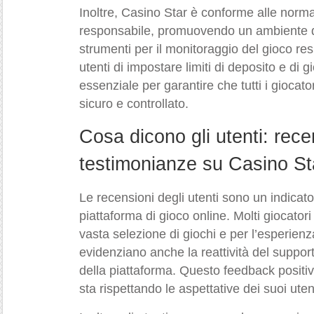
Inoltre, Casino Star è conforme alle normat
responsabile, promuovendo un ambiente di
strumenti per il monitoraggio del gioco re
utenti di impostare limiti di deposito e di
essenziale per garantire che tutti i giocat
sicuro e controllato.
Cosa dicono gli utenti: rece
testimonianze su Casino St
Le recensioni degli utenti sono un indicato
piattaforma di gioco online. Molti giocator
vasta selezione di giochi e per l’esperienz
evidenziano anche la reattività del supporto c
della piattaforma. Questo feedback posit
sta rispettando le aspettative dei suoi uten