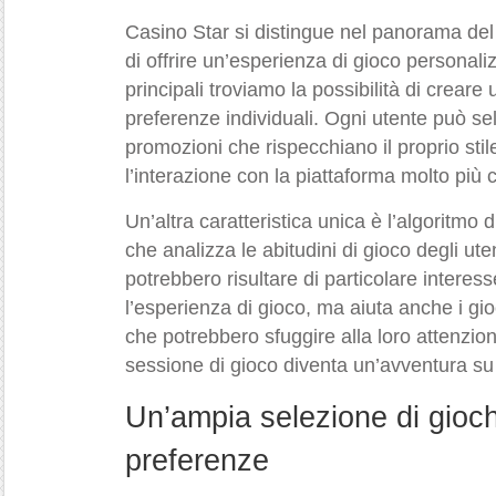
Casino Star si distingue nel panorama del 
di offrire un’esperienza di gioco personaliz
principali troviamo la possibilità di creare 
preferenze individuali. Ogni utente può se
promozioni che rispecchiano il proprio sti
l’interazione con la piattaforma molto più 
Un’altra caratteristica unica è l’algoritmo
che analizza le abitudini di gioco degli uten
potrebbero risultare di particolare interes
l’esperienza di gioco, ma aiuta anche i gio
che potrebbero sfuggire alla loro attenzio
sessione di gioco diventa un’avventura su
Un’ampia selezione di giochi 
preferenze