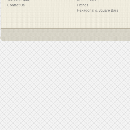
Technical Info
Round Bars
Contact Us
Fittings
Hexagonal & Square Bars