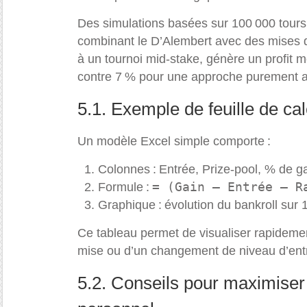
Des simulations basées sur 100 000 tours
combinant le D’Alembert avec des mises d
à un tournoi mid‑stake, génère un profit 
contre 7 % pour une approche purement al
5.1. Exemple de feuille de cal
Un modèle Excel simple comporte :
Colonnes : Entrée, Prize‑pool, % de ga
Formule :
= (Gain – Entrée – R
Graphique : évolution du bankroll sur 
Ce tableau permet de visualiser rapidemen
mise ou d’un changement de niveau d’ent
5.2. Conseils pour maximiser 