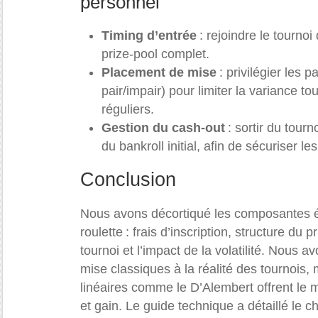
personnel
Timing d’entrée
: rejoindre le tournoi
prize‑pool complet.
Placement de mise
: privilégier les p
pair/impair) pour limiter la variance t
réguliers.
Gestion du cash‑out
: sortir du tourn
du bankroll initial, afin de sécuriser les 
Conclusion
Nous avons décortiqué les composantes 
roulette : frais d’inscription, structure du 
tournoi et l’impact de la volatilité. Nous 
mise classiques à la réalité des tournois
linéaires comme le D’Alembert offrent le 
et gain. Le guide technique a détaillé le ch