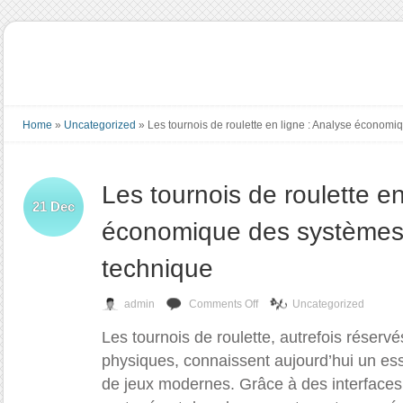
Home
»
Uncategorized
»
Les tournois de roulette en ligne : Analyse économ
Les tournois de roulette en
21
Dec
économique des systèmes 
technique
on
admin
Comments Off
Uncategorized
Les
Les tournois de roulette, autrefois réserv
tournois
de
physiques, connaissent aujourd’hui un ess
roulette
de jeux modernes. Grâce à des interfaces 
en
ligne