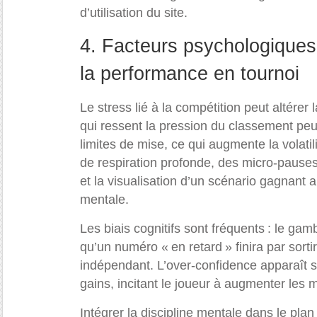
d’utilisation du site.
4. Facteurs psychologiques 
la performance en tournoi
Le stress lié à la compétition peut altérer 
qui ressent la pression du classement peu
limites de mise, ce qui augmente la volati
de respiration profonde, des micro‑pauses
et la visualisation d’un scénario gagnant a
mentale.
Les biais cognitifs sont fréquents : le gam
qu’un numéro « en retard » finira par sorti
indépendant. L’over‑confidence apparaît 
gains, incitant le joueur à augmenter les m
Intégrer la discipline mentale dans le plan 