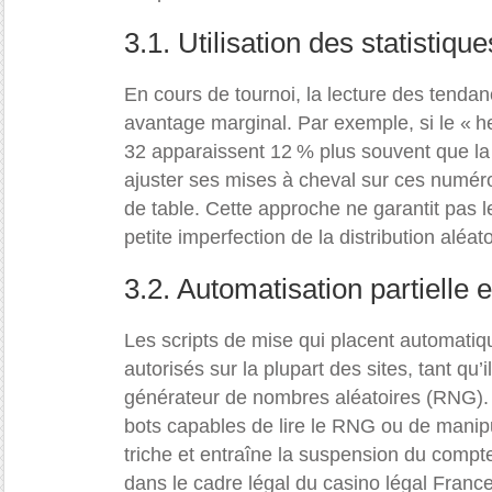
3.1. Utilisation des statistique
En cours de tournoi, la lecture des tendan
avantage marginal. Par exemple, si le « he
32 apparaissent 12 % plus souvent que l
ajuster ses mises à cheval sur ces numéros
de table. Cette approche ne garantit pas le
petite imperfection de la distribution aléato
3.2. Automatisation partielle e
Les scripts de mise qui placent automati
autorisés sur la plupart des sites, tant qu’i
générateur de nombres aléatoires (RNG). E
bots capables de lire le RNG ou de manipu
triche et entraîne la suspension du compte.
dans le cadre légal du casino légal France