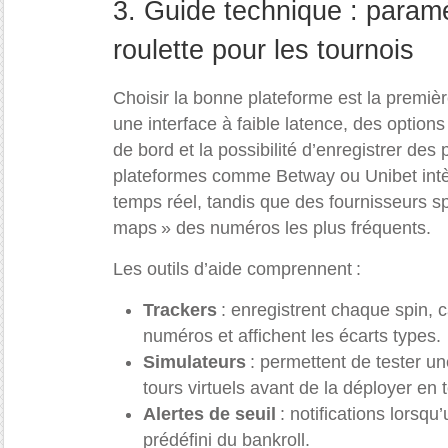
3. Guide technique : paramé
roulette pour les tournois
Choisir la bonne plateforme est la première
une interface à faible latence, des option
de bord et la possibilité d’enregistrer des 
plateformes comme Betway ou Unibet intèg
temps réel, tandis que des fournisseurs s
maps » des numéros les plus fréquents.
Les outils d’aide comprennent :
Trackers
: enregistrent chaque spin, c
numéros et affichent les écarts types.
Simulateurs
: permettent de tester une
tours virtuels avant de la déployer en 
Alertes de seuil
: notifications lorsqu
prédéfini du bankroll.