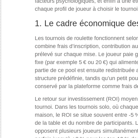
facteurs psychologiques, et enfin à une ét
chaque profil de joueur à choisir le tournoi
1. Le cadre économique des
Les tournois de roulette fonctionnent selo
combine frais d’inscription, contribution au
prélevé sur chaque mise. Le joueur paie g
fixe (par exemple 5 € ou 20 €) qui alimen
partie de ce pool est ensuite redistribuée
structure prédéfinie, tandis qu’un petit p
conservé par la plateforme comme frais de
Le retour sur investissement (ROI) moyen 
tournoi. Dans les tournois solo, où chaque 
maison, le ROI se situe souvent entre -5 
de la table et du nombre de participants. L
opposent plusieurs joueurs simultanément,