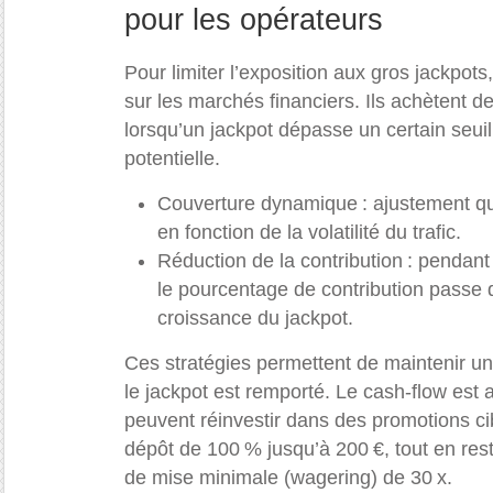
pour les opérateurs
Pour limiter l’exposition aux gros jackpots,
sur les marchés financiers. Ils achètent d
lorsqu’un jackpot dépasse un certain seuil
potentielle.
Couverture dynamique : ajustement q
en fonction de la volatilité du trafic.
Réduction de la contribution : pendant
le pourcentage de contribution passe d
croissance du jackpot.
Ces stratégies permettent de maintenir u
le jackpot est remporté. Le cash‑flow est a
peuvent réinvestir dans des promotions 
dépôt de 100 % jusqu’à 200 €, tout en re
de mise minimale (wagering) de 30 x.