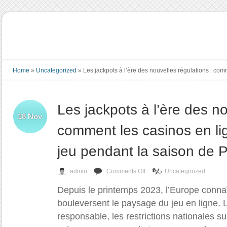
Home
»
Uncategorized
»
Les jackpots à l’ère des nouvelles régulations : com
Les jackpots à l’ère des no
18
Nov
comment les casinos en lig
jeu pendant la saison de 
on
admin
Comments Off
Uncategorized
Les
Depuis le printemps 2023, l’Europe conna
jackpots
à
bouleversent le paysage du jeu en ligne. L
l’ère
responsable, les restrictions nationales s
des
nouvelles