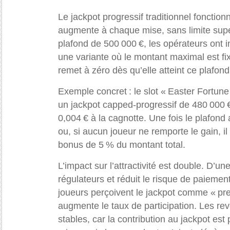
Le jackpot progressif traditionnel foncti
augmente à chaque mise, sans limite sup
plafond de 500 000 €, les opérateurs ont in
une variante où le montant maximal est fixé
remet à zéro dès qu’elle atteint ce plafond
Exemple concret : le slot « Easter Fortun
un jackpot capped‑progressif de 480 000 
0,004 € à la cagnotte. Une fois le plafond 
ou, si aucun joueur ne remporte le gain, il
bonus de 5 % du montant total.
L’impact sur l’attractivité est double. D’un
régulateurs et réduit le risque de paiements
joueurs perçoivent le jackpot comme « pre
augmente le taux de participation. Les re
stables, car la contribution au jackpot es