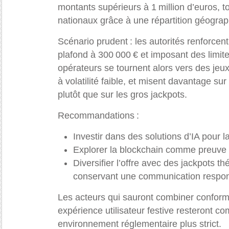
montants supérieurs à 1 million d’euros, t
nationaux grâce à une répartition géograp
Scénario prudent : les autorités renforcent 
plafond à 300 000 € et imposant des limite
opérateurs se tournent alors vers des jeux
à volatilité faible, et misent davantage su
plutôt que sur les gros jackpots.
Recommandations :
Investir dans des solutions d’IA pour l
Explorer la blockchain comme preuve 
Diversifier l’offre avec des jackpots t
conservant une communication respon
Les acteurs qui sauront combiner conformi
expérience utilisateur festive resteront c
environnement réglementaire plus strict.