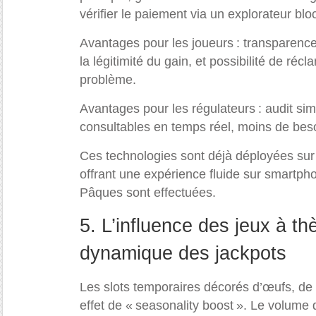
vérifier le paiement via un explorateur blo
Avantages pour les joueurs : transparence
la légitimité du gain, et possibilité de ré
problème.
Avantages pour les régulateurs : audit si
consultables en temps réel, moins de bes
Ces technologies sont déjà déployées sur
offrant une expérience fluide sur smartph
Pâques sont effectuées.
5. L’influence des jeux à th
dynamique des jackpots
Les slots temporaires décorés d’œufs, de 
effet de « seasonality boost ». Le volum