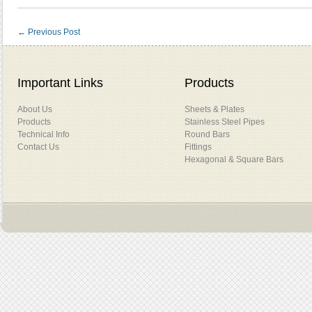
←
Previous Post
Important Links
Products
About Us
Sheets & Plates
Products
Stainless Steel Pipes
Technical Info
Round Bars
Contact Us
Fittings
Hexagonal & Square Bars