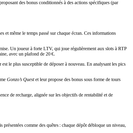
 proposant des bonus conditionnés à des actions spécifiques (par
ses et même le temps passé sur chaque écran. Ces informations
e mise. Un joueur à forte LTV, qui joue régulièrement aux slots à RTP
aine, avec un plafond de 20 €.
r est le plus susceptible de déposer à nouveau. En analysant les pics
omme
Gonzo’s Quest
et leur propose des bonus sous forme de tours
ce de recharge, alignée sur les objectifs de rentabilité et de
is présentées comme des quêtes : chaque dépôt débloque un niveau,