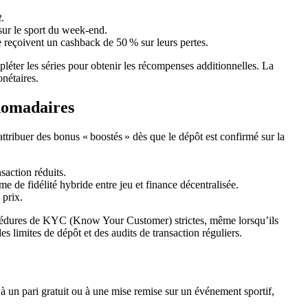
t
.
 sur le sport du week‑end.
e reçoivent un cashback de 50 % sur leurs pertes.
éter les séries pour obtenir les récompenses additionnelles. La
nétaires.
bdomadaires
attribuer des bonus « boostés » dès que le dépôt est confirmé sur la
saction réduits.
e de fidélité hybride entre jeu et finance décentralisée.
 prix.
procédures de KYC (Know Your Customer) strictes, même lorsqu’ils
s limites de dépôt et des audits de transaction réguliers.
 à un pari gratuit ou à une mise remise sur un événement sportif,