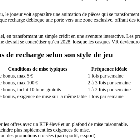
u, le joueur voit apparaître une animation de pièces qui se transformen
aque recharge débloque une porte vers une zone exclusive, offrant des to
, en transformant un simple crédit en une aventure interactive. Les pre
 ne devrait se concrétiser qu’en 2028, lorsque les casques VR deviendro
us de recharge selon son style de jeu
Conditions de mise typiques
Fréquence idéale
le bonus, max 5 €
1 fois par semaine
le bonus, max 100 €
2 à 3 fois par semaine
e bonus, inclut 10 tours gratuits
1 à 2 fois par semaine
le bonus, exigence de mise sur la même table
1 fois par semaine
er les offres avec un RTP élevé et un plafond de mise raisonnable.
atteindre plus rapidement les exigences de mise.
u des promotions croisées (pari sportif, e‑sport).