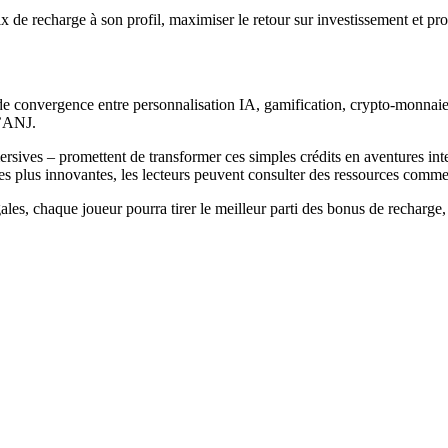
e recharge à son profil, maximiser le retour sur investissement et prof
 convergence entre personnalisation IA, gamification, crypto‑monnaies 
l’ANJ.
sives – promettent de transformer ces simples crédits en aventures intera
les plus innovantes, les lecteurs peuvent consulter des ressources comme 
gales, chaque joueur pourra tirer le meilleur parti des bonus de recharge,