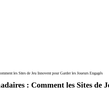
mment les Sites de Jeu Innovent pour Garder les Joueurs Engagés
aires : Comment les Sites de J