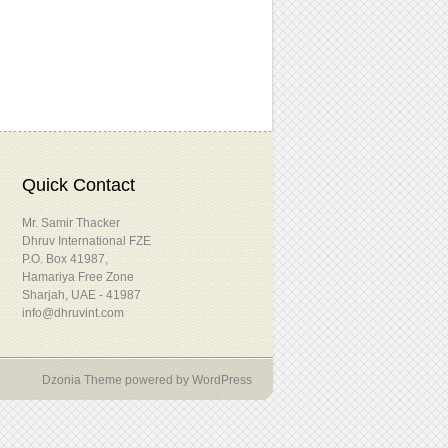
Quick Contact
Mr. Samir Thacker
Dhruv International FZE
P.O. Box 41987,
Hamariya Free Zone
Sharjah, UAE - 41987
info@dhruvint.com
Dzonia Theme
powered by
WordPress