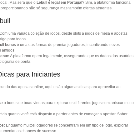
local. Mas será que o
Lebull é legal em Portugal
? Sim, a plataforma funciona
, proporcionando não só segurança mas também ofertas atraentes.
bull
Com uma variada coleção de jogos, desde slots a jogos de mesa e apostas
algo para todos.
ull bonus
é uma das formas de premiar jogadores, incentivando novos
s antigos.
ento:
A plataforma opera legalmente, assegurando que os dados dos usuários
ptografia de ponta.
Dicas para Iniciantes
ndo das apostas online, aqui estão algumas dicas para aproveitar ao
e o bónus de boas-vindas para explorar os diferentes jogos sem arriscar muito
ida quanto você está disposto a perder antes de começar a apostar. Saber
os:
Enquanto muitos jogadores se concentram em um tipo de jogo, explorar
 aumentar as chances de sucesso.