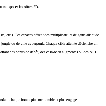
t transposer les offres 2D.
te, etc.). Ces espaces offrent des multiplicateurs de gains allant de
de jungle ou de ville cyberpunk. Chaque cible atteinte déclenche un
er offrant des bonus de dépôt, des cash‑back augmentés ou des NFT
e, rendant chaque bonus plus mémorable et plus engageant.