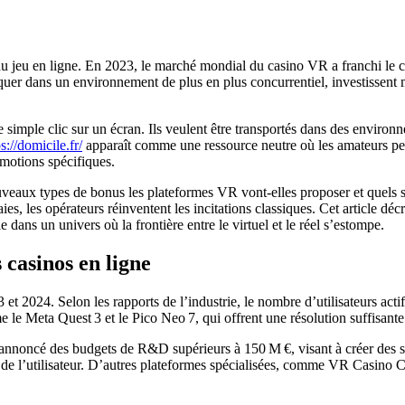
du jeu en ligne. En 2023, le marché mondial du casino VR a franchi le c
uer dans un environnement de plus en plus concurrentiel, investissent 
e simple clic sur un écran. Ils veulent être transportés dans des envir
s://domicile.fr/
apparaît comme une ressource neutre où les amateurs peuv
omotions spécifiques.
uveaux types de bonus les plateformes VR vont‑elles proposer et quels se
, les opérateurs réinventent les incitations classiques. Cet article décry
dans un univers où la frontière entre le virtuel et le réel s’estompe.
s casinos en ligne
 2024. Selon les rapports de l’industrie, le nombre d’utilisateurs actif
le Meta Quest 3 et le Pico Neo 7, qui offrent une résolution suffisante 
annoncé des budgets de R&D supérieurs à 150 M €, visant à créer des sa
de l’utilisateur. D’autres plateformes spécialisées, comme VR Casino Clu