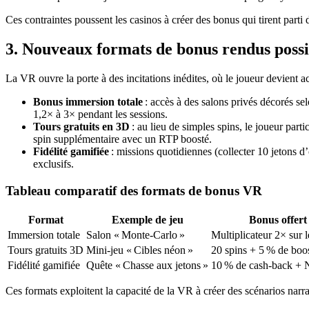
Ces contraintes poussent les casinos à créer des bonus qui tirent parti
3. Nouveaux formats de bonus rendus possi
La VR ouvre la porte à des incitations inédites, où le joueur devient a
Bonus immersion totale
: accès à des salons privés décorés sel
1,2× à 3× pendant les sessions.
Tours gratuits en 3D
: au lieu de simples spins, le joueur part
spin supplémentaire avec un RTP boosté.
Fidélité gamifiée
: missions quotidiennes (collecter 10 jetons 
exclusifs.
Tableau comparatif des formats de bonus VR
Format
Exemple de jeu
Bonus offert
Immersion totale
Salon « Monte‑Carlo »
Multiplicateur 2× sur l
Tours gratuits 3D
Mini‑jeu « Cibles néon »
20 spins + 5 % de bo
Fidélité gamifiée
Quête « Chasse aux jetons »
10 % de cash‑back + 
Ces formats exploitent la capacité de la VR à créer des scénarios narra