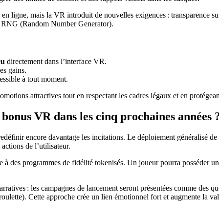
ux en ligne, mais la VR introduit de nouvelles exigences : transparence su
 de RNG (Random Number Generator).
eu
directement dans l’interface VR.
es gains.
essible à tout moment.
otions attractives tout en respectant les cadres légaux et en protégeant
es bonus VR dans les cinq prochaines années 
finir encore davantage les incitations. Le déploiement généralisé de la 
ctions de l’utilisateur.
 voie à des programmes de fidélité tokenisés. Un joueur pourra posséde
arratives : les campagnes de lancement seront présentées comme des qu
roulette). Cette approche crée un lien émotionnel fort et augmente la val