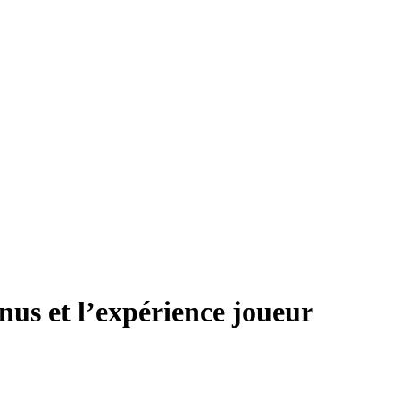
onus et l’expérience joueur