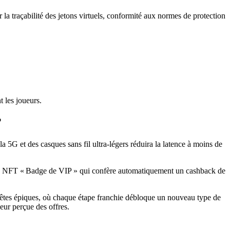
r la traçabilité des jetons virtuels, conformité aux normes de protection
 les joueurs.
?
5G et des casques sans fil ultra‑légers réduira la latence à moins de
r un NFT « Badge de VIP » qui confère automatiquement un cashback de
êtes épiques, où chaque étape franchie débloque un nouveau type de
eur perçue des offres.