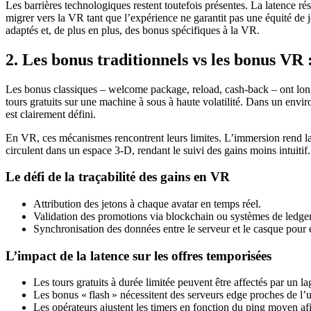
Les barrières technologiques restent toutefois présentes. La latence rése
migrer vers la VR tant que l’expérience ne garantit pas une équité de
adaptés et, de plus en plus, des bonus spécifiques à la VR.
2. Les bonus traditionnels vs les bonus VR 
Les bonus classiques – welcome package, reload, cash‑back – ont long
tours gratuits sur une machine à sous à haute volatilité. Dans un envir
est clairement défini.
En VR, ces mécanismes rencontrent leurs limites. L’immersion rend la p
circulent dans un espace 3‑D, rendant le suivi des gains moins intuiti
Le défi de la traçabilité des gains en VR
Attribution des jetons à chaque avatar en temps réel.
Validation des promotions via blockchain ou systèmes de ledger
Synchronisation des données entre le serveur et le casque pour é
L’impact de la latence sur les offres temporisées
Les tours gratuits à durée limitée peuvent être affectés par un la
Les bonus « flash » nécessitent des serveurs edge proches de l’ut
Les opérateurs ajustent les timers en fonction du ping moyen a