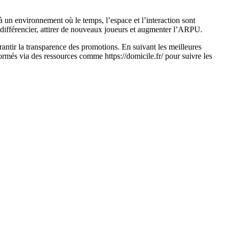
à un environnement où le temps, l’espace et l’interaction sont
 différencier, attirer de nouveaux joueurs et augmenter l’ARPU.
arantir la transparence des promotions. En suivant les meilleures
ormés via des ressources comme https://domicile.fr/ pour suivre les