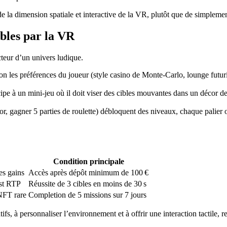
 de la dimension spatiale et interactive de la VR, plutôt que de simplemen
bles par la VR
cteur d’un univers ludique.
on les préférences du joueur (style casino de Monte‑Carlo, lounge futuris
icipe à un mini‑jeu où il doit viser des cibles mouvantes dans un décor 
d’or, gagner 5 parties de roulette) débloquent des niveaux, chaque pali
Condition principale
es gains
Accès après dépôt minimum de 100 €
ost RTP
Réussite de 3 cibles en moins de 30 s
NFT rare
Completion de 5 missions sur 7 jours
tifs, à personnaliser l’environnement et à offrir une interaction tactil