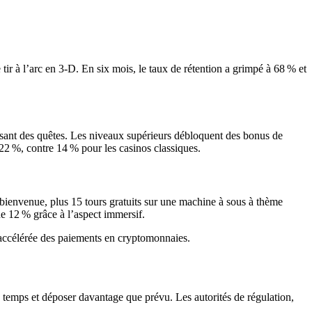
 à l’arc en 3‑D. En six mois, le taux de rétention a grimpé à 68 % et
issant des quêtes. Les niveaux supérieurs débloquent des bonus de
22 %, contre 14 % pour les casinos classiques.
bienvenue, plus 15 tours gratuits sur une machine à sous à thème
e 12 % grâce à l’aspect immersif.
accélérée des paiements en cryptomonnaies.
u temps et déposer davantage que prévu. Les autorités de régulation,