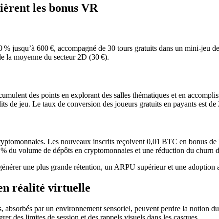
nièrent les bonus VR
 jusqu’à 600 €, accompagné de 30 tours gratuits dans un mini‑jeu de tir
de la moyenne du secteur 2D (30 €).
accumulent des points en explorant des salles thématiques et en accompl
ts de jeu. Le taux de conversion des joueurs gratuits en payants est de 
 cryptomonnaies. Les nouveaux inscrits reçoivent 0,01 BTC en bonus de 
5 % du volume de dépôts en cryptomonnaies et une réduction du churn d
énérer une plus grande rétention, un ARPU supérieur et une adoption 
n réalité virtuelle
rs, absorbés par un environnement sensoriel, peuvent perdre la notion d
 des limites de session et des rappels visuels dans les casques.