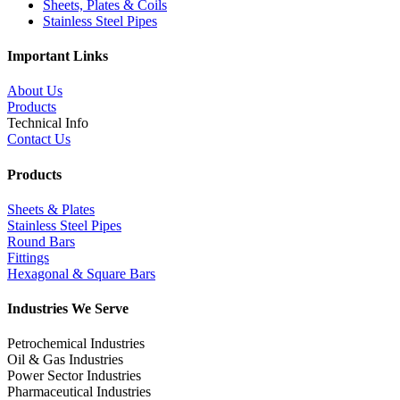
Sheets, Plates & Coils
Stainless Steel Pipes
Important Links
About Us
Products
Technical Info
Contact Us
Products
Sheets & Plates
Stainless Steel Pipes
Round Bars
Fittings
Hexagonal & Square Bars
Industries We Serve
Petrochemical Industries
Oil & Gas Industries
Power Sector Industries
Pharmaceutical Industries