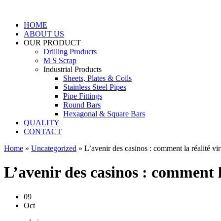
HOME
ABOUT US
OUR PRODUCT
Drilling Products
M S Scrap
Industrial Products
Sheets, Plates & Coils
Stainless Steel Pipes
Pipe Fittings
Round Bars
Hexagonal & Square Bars
QUALITY
CONTACT
Home
»
Uncategorized
»
L’avenir des casinos : comment la réalité vir
L’avenir des casinos : comment la
09
Oct