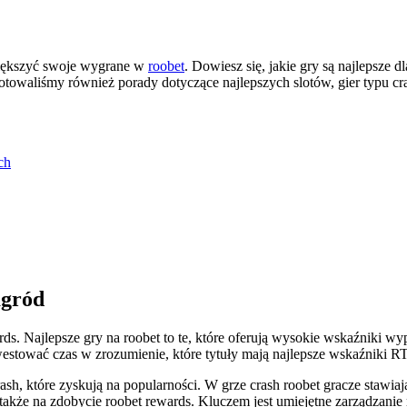
większyć swoje wygrane w
roobet
. Dowiesz się, jakie gry są najlepsze
owaliśmy również porady dotyczące najlepszych slotów, gier typu crash
ch
agród
. Najlepsze gry na roobet to te, które oferują wysokie wskaźniki wyp
westować czas w zrozumienie, które tytuły mają najlepsze wskaźniki RT
crash, które zyskują na popularności. W grze crash roobet gracze stawi
także na zdobycie roobet rewards. Kluczem jest umiejętne zarządzanie