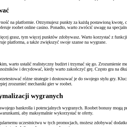
ywać
ywność na platformie. Otrzymujesz punkty za każdą postawioną kwotę
oferuje roobet online casino. Ponadto, warto zwrócić uwagę na specjalne
ięcej grasz, tym więcej punktów zdobywasz. Warto korzystać z funkcji, 
ruje platforma, a także zwiększyć swoje szanse na wygrane.
im, warto ustalić realistyczny budżet i trzymać się go. Zrozumienie m
nożników i decydować, kiedy warto zakończyć grę. Często gra na dłuż
zetestować różne strategie i dostosować je do swojego stylu gry. Klucz
piej zrozumieć mechaniki gier w roobet.
ymalizacji wygranych
swojego bankrolla i potencjalnych wygranych. Roobet bonusy mogą pr
warunkami, aby maksymalnie wykorzystać te oferty.
 regularnemu uczestnictwu w tych promocjach, możesz zdobywać dodatk