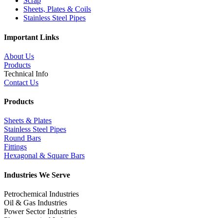
Scrap
Sheets, Plates & Coils
Stainless Steel Pipes
Important Links
About Us
Products
Technical Info
Contact Us
Products
Sheets & Plates
Stainless Steel Pipes
Round Bars
Fittings
Hexagonal & Square Bars
Industries We Serve
Petrochemical Industries
Oil & Gas Industries
Power Sector Industries