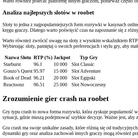
Warto również polecać platformę innym graczom, ponieważ często of
Analiza najlepszych slotów w roobet
Sloty to jedna z najpopularniejszych form rozrywki w kasynach online,
kręgu graczy. Dlatego warto poświęcić czas na zapoznanie się z różn
Warto również zwrócić uwagę na sloty z wysokim wskaźnikiem RTP ora
Wybierając sloty, pamiętaj o swoich preferencjach i stylu gry, aby m
Nazwa Slotu
RTP (%)
Jackpot
Typ Gry
Starburst
96.1
10 000
Slot Classic
Gonzo’s Quest
95.97
15 000
Slot Adventure
Book of Dead
96.21
20 000
Slot Egipski
Reactoonz
96.51
25 000
Slot Nowoczesny
Zrozumienie gier crash na roobet
Gry typu crash to nowa forma rozrywki, która zyskuje popularność w
sytuacji, gdzie muszą podejmować szybkie decyzje. Ważne jest, aby 
Gra crash ma swoje unikalne zasady, które różnią się od tradycyjny
dynamiki gry oraz analiza zachowań innych graczy mogą również prz