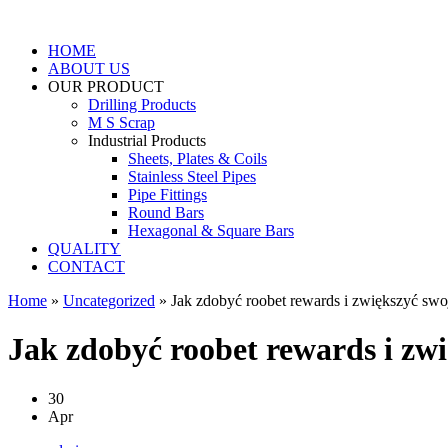
HOME
ABOUT US
OUR PRODUCT
Drilling Products
M S Scrap
Industrial Products
Sheets, Plates & Coils
Stainless Steel Pipes
Pipe Fittings
Round Bars
Hexagonal & Square Bars
QUALITY
CONTACT
Home
»
Uncategorized
»
Jak zdobyć roobet rewards i zwiększyć sw
Jak zdobyć roobet rewards i zw
30
Apr