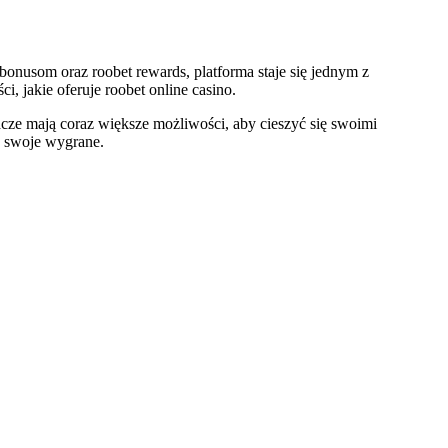
bonusom oraz roobet rewards, platforma staje się jednym z
 jakie oferuje roobet online casino.
acze mają coraz większe możliwości, aby cieszyć się swoimi
ć swoje wygrane.