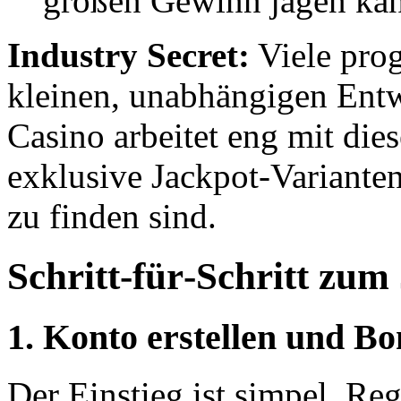
großen Gewinn jagen kan
Industry Secret:
Viele prog
kleinen, unabhängigen Entwi
Casino arbeitet eng mit di
exklusive Jackpot‑Varianten
zu finden sind.
Schritt‑für‑Schritt zum
1. Konto erstellen und Bo
Der Einstieg ist simpel. Regi