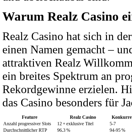
Warum Realz Casino ein
Realz Casino hat sich in d
einen Namen gemacht – und
attraktiven Realz Willkomm
ein breites Spektrum an pro
Rekordgewinne erzielen. Hi
das Casino besonders für Jac
Feature
Realz Casino
Konkurre
Anzahl progressiver Slots
12 + exklusive Titel
5‑7
Durchschnittlicher RTP
96,3 %
94‑95 %