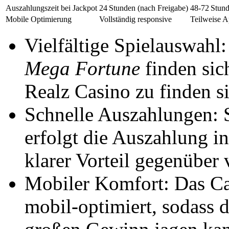
Auszahlungszeit bei Jackpot
24 Stunden (nach Freigabe)
48‑72 Stun
Mobile Optimierung
Vollständig responsive
Teilweise 
Vielfältige Spielauswahl
Mega Fortune
finden sich
Realz Casino zu finden s
Schnelle Auszahlungen: S
erfolgt die Auszahlung i
klarer Vorteil gegenüber
Mobiler Komfort: Das Ca
mobil‑optimiert, sodass 