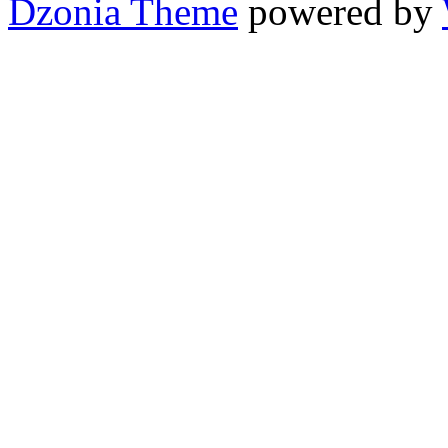
Dzonia Theme
powered by