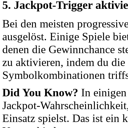
5. Jackpot‑Trigger aktivi
Bei den meisten progressive
ausgelöst. Einige Spiele bi
denen die Gewinnchance ste
zu aktivieren, indem du die
Symbolkombinationen triffs
Did You Know?
In einigen 
Jackpot‑Wahrscheinlichkei
Einsatz spielst. Das ist ein 