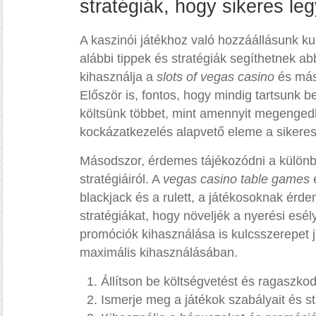
stratégiák, hogy sikeres le
A kaszinói játékhoz való hozzáállásunk ku
alábbi tippek és stratégiák segíthetnek a
kihasználja a
slots of vegas casino
és más
Először is, fontos, hogy mindig tartsunk b
költsünk többet, mint amennyit megenge
kockázatkezelés alapvető eleme a sikere
Másodszor, érdemes tájékozódni a különbö
stratégiáiról. A
vegas casino table games
e
blackjack és a rulett, a játékosoknak ér
stratégiákat, hogy növeljék a nyerési esél
promóciók kihasználása is kulcsszerepet
maximális kihasználásában.
Állítson be költségvetést és ragaszko
Ismerje meg a játékok szabályait és str