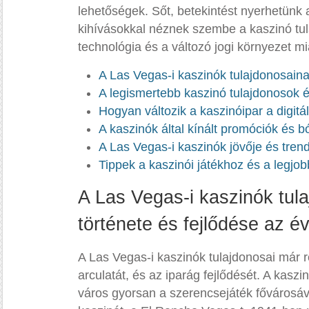
iparág
lehetőségek. Sőt, betekintést nyerhetünk 
prominens
kihívásokkal néznek szembe a kaszinó tu
személyiségeit
technológia és a változó jogi környezet mia
A Las Vegas-i kaszinók tulajdonosaina
A legismertebb kaszinó tulajdonosok 
Hogyan változik a kaszinóipar a digitá
A kaszinók által kínált promóciók és 
A Las Vegas-i kaszinók jövője és trend
Tippek a kaszinói játékhoz és a legjob
A Las Vegas-i kaszinók tul
története és fejlődése az é
A Las Vegas-i kaszinók tulajdonosai már
arculatát, és az iparág fejlődését. A kaszi
város gyorsan a szerencsejáték fővárosáv