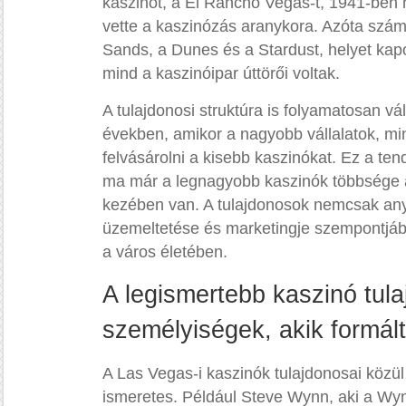
kaszinót, a El Rancho Vegas-t, 1941-ben n
vette a kaszinózás aranykora. Azóta szám
Sands, a Dunes és a Stardust, helyet kap
mind a kaszinóipar úttörői voltak.
A tulajdonosi struktúra is folyamatosan vál
években, amikor a nagyobb vállalatok, mi
felvásárolni a kisebb kaszinókat. Ez a ten
ma már a legnagyobb kaszinók többsége a
kezében van. A tulajdonosok nemcsak an
üzemeltetése és marketingje szempontjábó
a város életében.
A legismertebb kaszinó tul
személyiségek, akik formált
A Las Vegas-i kaszinók tulajdonosai köz
ismeretes. Például Steve Wynn, aki a Wyn