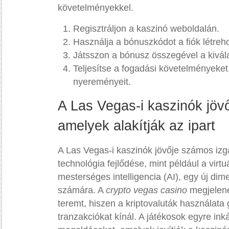
követelményekkel.
Regisztráljon a kaszinó weboldalán.
Használja a bónuszkódot a fiók létreh
Játsszon a bónusz összegével a kivála
Teljesítse a fogadási követelményeket
nyereményeit.
A Las Vegas-i kaszinók jövő
amelyek alakítják az ipart
A Las Vegas-i kaszinók jövője számos izga
technológia fejlődése, mint például a virtu
mesterséges intelligencia (AI), egy új dim
számára. A
crypto vegas casino
megjelené
teremt, hiszen a kriptovaluták használat
tranzakciókat kínál. A játékosok egyre ink