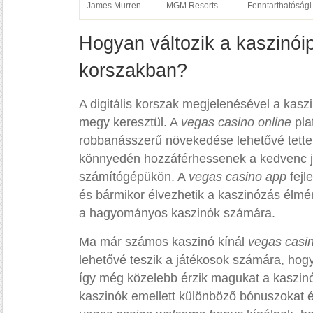
James Murren
MGM Resorts
Fenntarthatóság
Hogyan változik a kaszinóipa
korszakban?
A digitális korszak megjelenésével a kaszi
megy keresztül. A
vegas casino online
pla
robbanásszerű növekedése lehetővé tette
könnyedén hozzáférhessenek a kedvenc j
számítógépükön. A
vegas casino app
fejl
és bármikor élvezhetik a kaszinózás élmén
a hagyományos kaszinók számára.
Ma már számos kaszinó kínál
vegas casin
lehetővé teszik a játékosok számára, hogy
így még közelebb érzik magukat a kaszinó
kaszinók emellett különböző bónuszokat é