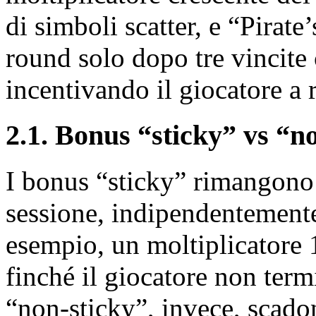
di simboli scatter, e “Pirate
round solo dopo tre vincite
incentivando il giocatore a r
2.1. Bonus “sticky” vs “n
I bonus “sticky” rimangono a
sessione, indipendentemente
esempio, un moltiplicatore 1
finché il giocatore non termi
“non‑sticky”, invece, scado