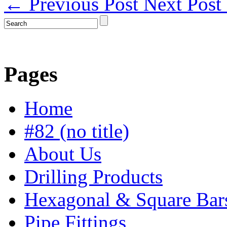
←
Previous Post
Next Post
Pages
Home
#82 (no title)
About Us
Drilling Products
Hexagonal & Square Bar
Pipe Fittings