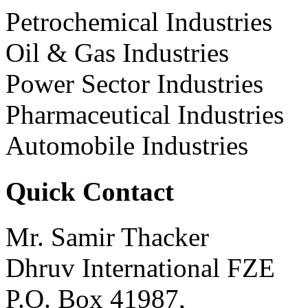
Petrochemical Industries
Oil & Gas Industries
Power Sector Industries
Pharmaceutical Industries
Automobile Industries
Quick Contact
Mr. Samir Thacker
Dhruv International FZE
P.O. Box 41987,