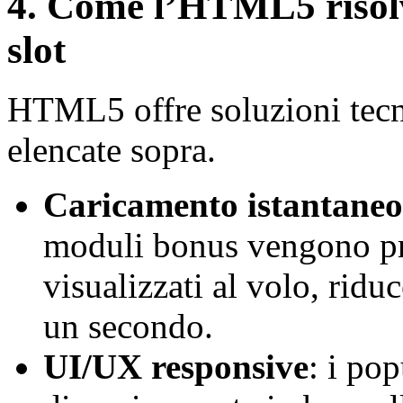
4. Come l’HTML5 risolv
slot
HTML5 offre soluzioni tecni
elencate sopra.
Caricamento istantaneo
moduli bonus vengono pre
visualizzati al volo, ridu
un secondo.
UI/UX responsive
: i po