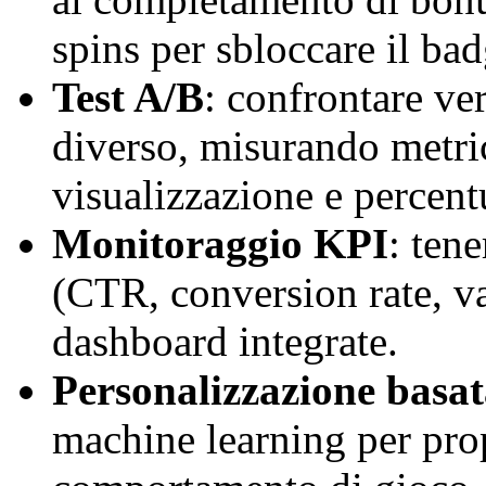
spins per sbloccare il ba
Test A/B
: confrontare ve
diverso, misurando metr
visualizzazione e percent
Monitoraggio KPI
: ten
(CTR, conversion rate, v
dashboard integrate.
Personalizzazione basat
machine learning per pro