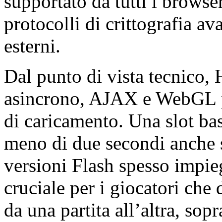
supportato da tutti i browse
protocolli di crittografia av
esterni.
Dal punto di vista tecnico,
asincrono, AJAX e WebGL pe
di caricamento. Una slot b
meno di due secondi anche 
versioni Flash spesso impie
cruciale per i giocatori che
da una partita all’altra, sop