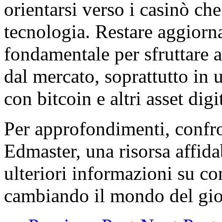
orientarsi verso i casinò ch
tecnologia. Restare aggiorna
fondamentale per sfruttare a
dal mercato, soprattutto i
con bitcoin e altri asset di
Per approfondimenti, confron
Edmaster, una risorsa affida
ulteriori informazioni su c
cambiando il mondo del gio