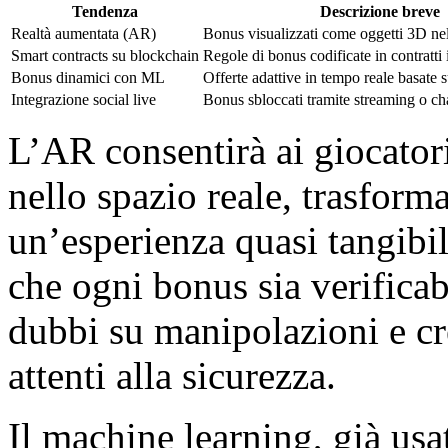
Tendenza
Descrizione breve
Realtà aumentata (AR)
Bonus visualizzati come oggetti 3D ne
Smart contracts su blockchain
Regole di bonus codificate in contratti
Bonus dinamici con ML
Offerte adattive in tempo reale basate s
Integrazione social live
Bonus sbloccati tramite streaming o ch
L’AR consentirà ai giocatori
nello spazio reale, trasform
un’esperienza quasi tangibil
che ogni bonus sia verifica
dubbi su manipolazioni e cr
attenti alla sicurezza.
Il machine learning, già usa