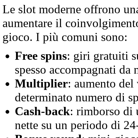
Le slot moderne offrono una
aumentare il coinvolgimento
gioco. I più comuni sono:
Free spins
: giri gratuiti
spesso accompagnati da m
Multiplier
: aumento del 
determinato numero di sp
Cash‑back
: rimborso di 
nette su un periodo di 24