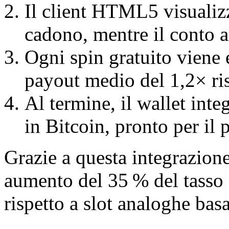
Il client HTML5 visuali
cadono, mentre il conto al
Ogni spin gratuito viene 
payout medio del 1,2× ris
Al termine, il wallet inte
in Bitcoin, pronto per il 
Grazie a questa integrazion
aumento del 35 % del tasso 
rispetto a slot analoghe basa