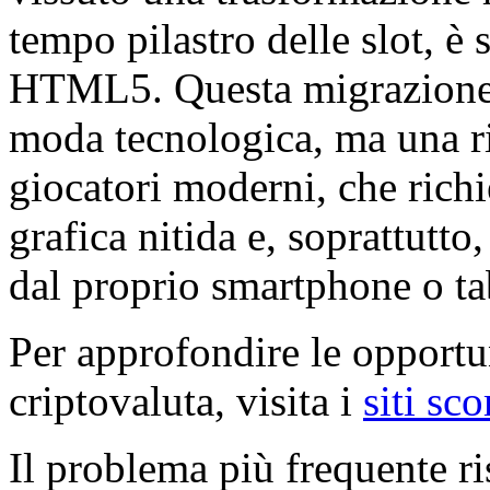
Tecnologia
tempo pilastro delle slot, è 
Migliora
i
Bonus
HTML5. Questa migrazione 
e
l’Esperienza
moda tecnologica, ma una ris
di
Gioco
giocatori moderni, che rich
grafica nitida e, soprattutto
dal proprio smartphone o ta
Per approfondire le opportu
criptovaluta, visita i
siti sc
Il problema più frequente ri