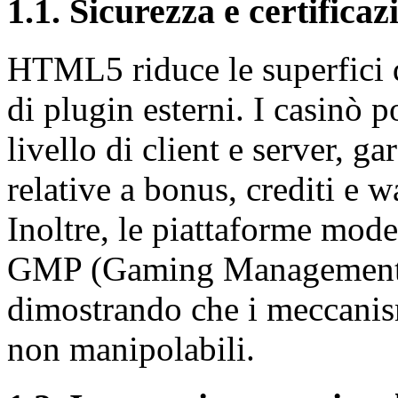
1.1. Sicurezza e certificaz
HTML5 riduce le superfici d
di plugin esterni. I casin
livello di client e server, 
relative a bonus, crediti e w
Inoltre, le piattaforme mode
GMP (Gaming Management Pla
dimostrando che i meccanism
non manipolabili.