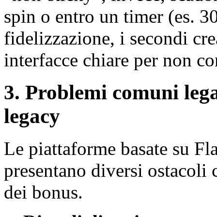
spin o entro un timer (es. 3
fidelizzazione, i secondi c
interfacce chiare per non co
3. Problemi comuni lega
legacy
Le piattaforme basate su F
presentano diversi ostacoli
dei bonus.