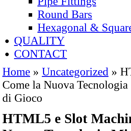
Pipe Fittings
Round Bars
Hexagonal & Squar
QUALITY
CONTACT
Home
»
Uncategorized
»
HT
Come la Nuova Tecnologia M
di Gioco
HTML5 e Slot Machin