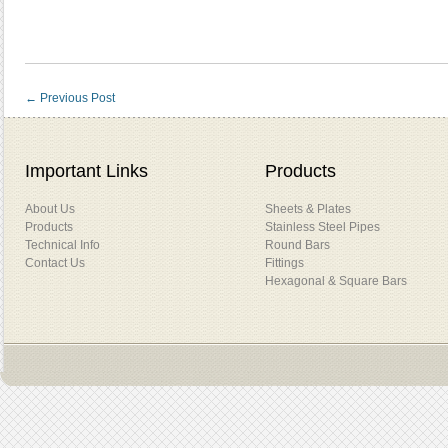
←
Previous Post
Important Links
Products
About Us
Sheets & Plates
Products
Stainless Steel Pipes
Technical Info
Round Bars
Contact Us
Fittings
Hexagonal & Square Bars