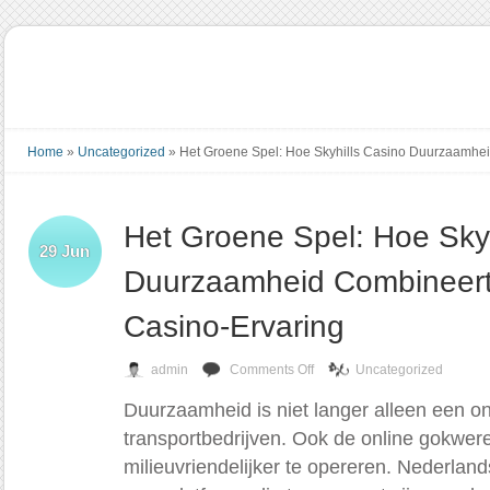
Home
»
Uncategorized
»
Het Groene Spel: Hoe Skyhills Casino Duurzaamhe
Het Groene Spel: Hoe Skyh
29
Jun
Duurzaamheid Combineert
Casino‑Ervaring
on
admin
Comments Off
Uncategorized
Het
Duurzaamheid is niet langer alleen een o
Groene
Spel:
transportbedrijven. Ook de online gokwere
Hoe
milieuvriendelijker te opereren. Nederlan
Skyhills
Casino