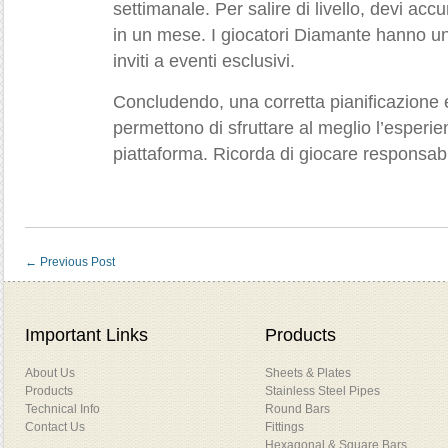
settimanale. Per salire di livello, devi ac
in un mese. I giocatori Diamante hanno 
inviti a eventi esclusivi.
Concludendo, una corretta pianificazione e
permettono di sfruttare al meglio l’esperi
piattaforma. Ricorda di giocare responsabil
←
Previous Post
Important Links
Products
About Us
Sheets & Plates
Products
Stainless Steel Pipes
Technical Info
Round Bars
Contact Us
Fittings
Hexagonal & Square Bars