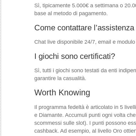
Sì, tipicamente 5.000€ a settimana o 20.0
base al metodo di pagamento.
Come contattare l’assistenza 
Chat live disponibile 24/7, email e modulo d
I giochi sono certificati?
Sì, tutti i giochi sono testati da enti in
garantire la casualità.
Worth Knowing
Il programma fedeltà è articolato in 5 livel
e Diamante. Accumuli punti ogni volta che
scommessi sulle slot). I punti possono es
cashback. Ad esempio, al livello Oro ottie