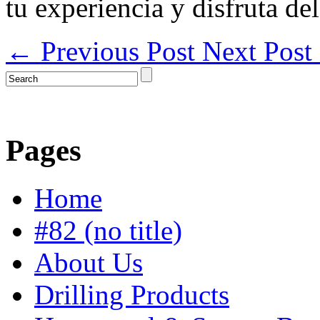
tu experiencia y disfruta de
←
Previous Post
Next Post
Pages
Home
#82 (no title)
About Us
Drilling Products