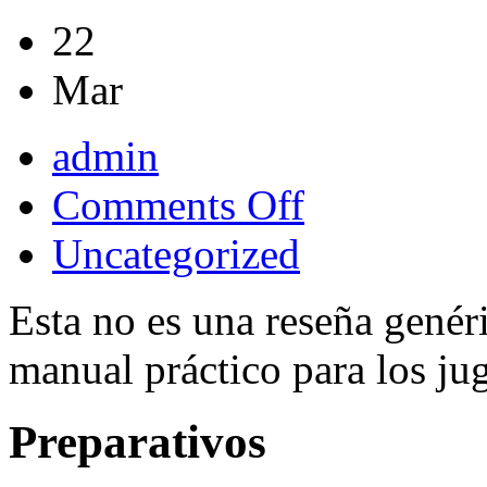
22
Mar
admin
on
Comments Off
Guía
para
Uncategorized
canjear
un
código
Esta no es una reseña genér
promocional
Jugabet
–
manual práctico para los j
Pasos
prácticos
Preparativos