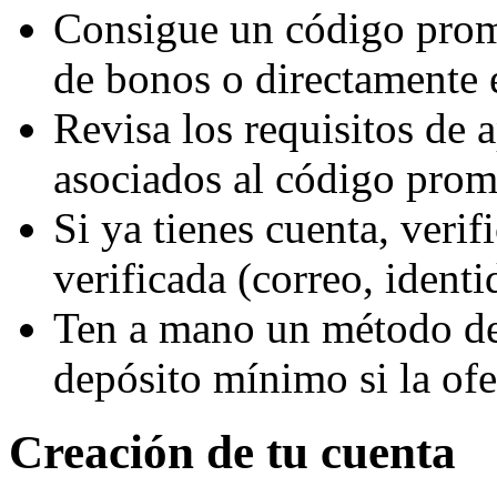
Consigue un código promo
de bonos o directamente 
Revisa los requisitos de 
asociados al código prom
Si ya tienes cuenta, veri
verificada (correo, identi
Ten a mano un método de 
depósito mínimo si la ofer
Creación de tu cuenta