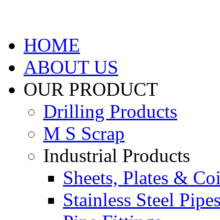
HOME
ABOUT US
OUR PRODUCT
Drilling Products
M S Scrap
Industrial Products
Sheets, Plates & Coi
Stainless Steel Pipe