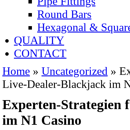
Pipe Fittings
Round Bars
Hexagonal & Squar
QUALITY
CONTACT
Home
»
Uncategorized
»
Ex
Live‑Dealer‑Blackjack im 
Experten‑Strategien 
im N1 Casino