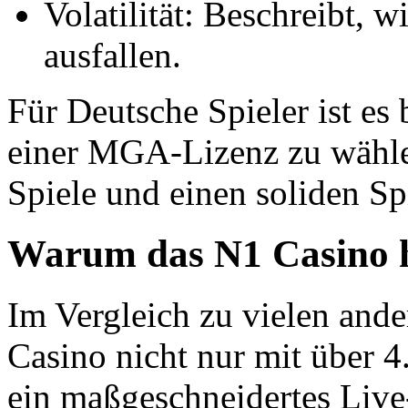
Volatilität: Beschreibt,
ausfallen.
Für Deutsche Spieler ist es
einer MGA‑Lizenz zu wählen
Spiele und einen soliden Sp
Warum das N1 Casino hi
Im Vergleich zu vielen and
Casino nicht nur mit über 4
ein maßgeschneidertes Live