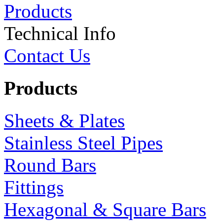
Products
Technical Info
Contact Us
Products
Sheets & Plates
Stainless Steel Pipes
Round Bars
Fittings
Hexagonal & Square Bars