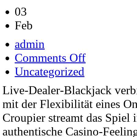
03
Feb
admin
on
Comments Off
Experten‑Strategien
für
Uncategorized
Live‑Dealer‑Blackjack
im
N1
Live‑Dealer‑Blackjack verbi
Casino
mit der Flexibilität eines O
Croupier streamt das Spiel i
authentische Casino‑Feelin