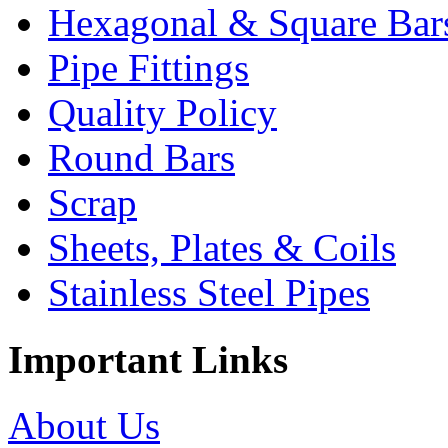
Hexagonal & Square Bar
Pipe Fittings
Quality Policy
Round Bars
Scrap
Sheets, Plates & Coils
Stainless Steel Pipes
Important Links
About Us