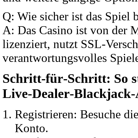
Q: Wie sicher ist das Spiel
A: Das Casino ist von der
lizenziert, nutzt SSL‑Versch
verantwortungsvolles Spiel
Schritt‑für‑Schritt: So s
Live‑Dealer‑Blackjack
Registrieren: Besuche die 
Konto.