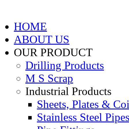
HOME
ABOUT US
OUR PRODUCT
Drilling Products
M S Scrap
Industrial Products
Sheets, Plates & Coi
Stainless Steel Pipe