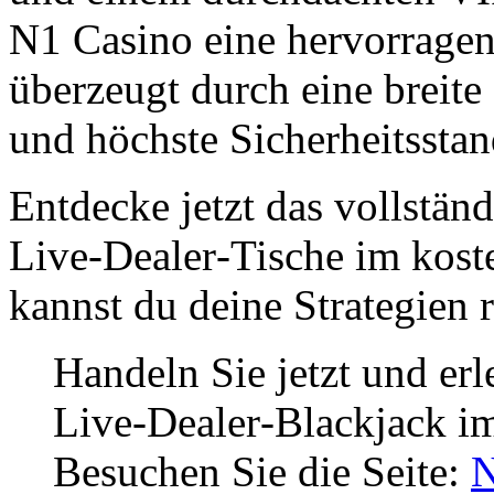
N1 Casino eine hervorragen
überzeugt durch eine breite
und höchste Sicherheitsstan
Entdecke jetzt das vollstän
Live‑Dealer‑Tische im kos
kannst du deine Strategien r
Handeln Sie jetzt und erl
Live‑Dealer‑Blackjack i
Besuchen Sie die Seite:
N