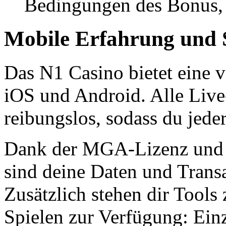
Bedingungen des Bonus, b
Mobile Erfahrung und S
Das N1 Casino bietet eine 
iOS und Android. Alle Live
reibungslos, sodass du jeder
Dank der MGA‑Lizenz und
sind deine Daten und Transa
Zusätzlich stehen dir Tool
Spielen zur Verfügung: Einz