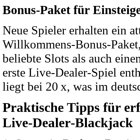
Bonus‑Paket für Einsteig
Neue Spieler erhalten ein at
Willkommens‑Bonus‑Paket, 
beliebte Slots als auch ein
erste Live‑Dealer‑Spiel en
liegt bei 20 x, was im deutsc
Praktische Tipps für er
Live‑Dealer‑Blackjack