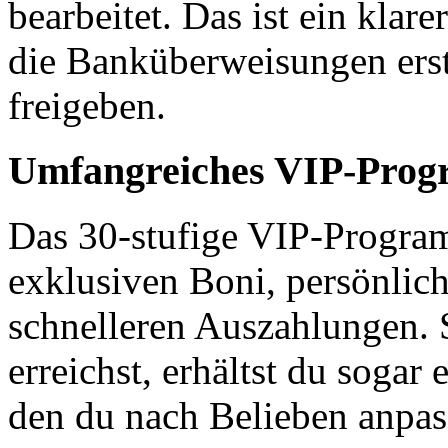
bearbeitet. Das ist ein klar
die Banküberweisungen ers
freigeben.
Umfangreiches VIP‑Pro
Das 30‑stufige VIP‑Program
exklusiven Boni, persönli
schnelleren Auszahlungen. S
erreichst, erhältst du sogar
den du nach Belieben anpas