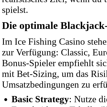
spielst.
Die optimale Blackjack
Im Ice Fishing Casino steh
zur Verfügung: Classic, Eu
Bonus‑Spieler empfiehlt sic
mit Bet‑Sizing, um das Ris
Umsatzbedingungen zu erfü
Basic Strategy
: Nutze di