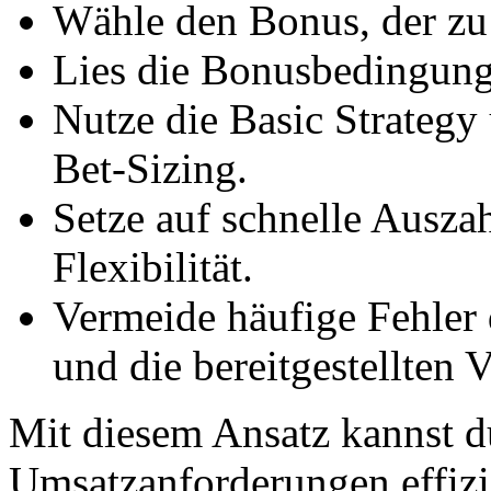
Wähle den Bonus, der zu 
Lies die Bonusbedingung
Nutze die Basic Strategy
Bet‑Sizing.
Setze auf schnelle Ausz
Flexibilität.
Vermeide häufige Fehler
und die bereitgestellten 
Mit diesem Ansatz kannst du
Umsatzanforderungen effizi