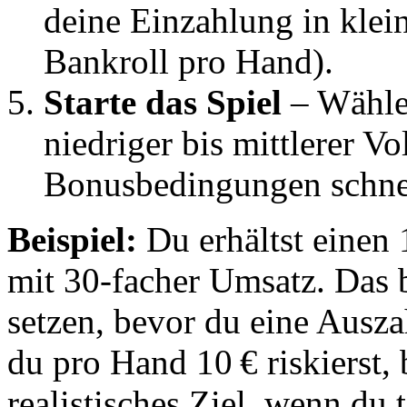
deine Einzahlung in klein
Bankroll pro Hand).
Starte das Spiel
– Wähle 
niedriger bis mittlerer Vol
Bonusbedingungen schnell
Beispiel:
Du erhältst einen
mit 30‑facher Umsatz. Das 
setzen, bevor du eine Ausz
du pro Hand 10 € riskierst,
realistisches Ziel, wenn du 