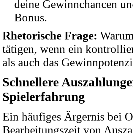
deine Gewinnchancen und
Bonus.
Rhetorische Frage:
Warum s
tätigen, wenn ein kontroll
als auch das Gewinnpotenzi
Schnellere Auszahlunge
Spielerfahrung
Ein häufiges Ärgernis bei O
Bearbeitungszeit von Ausza