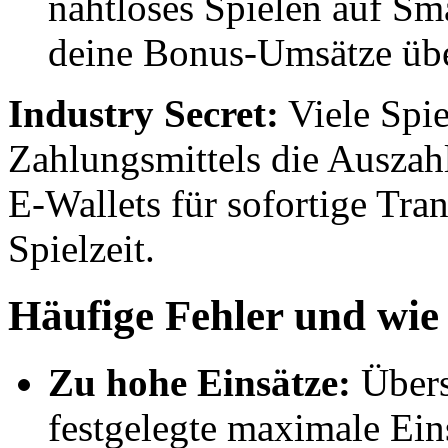
nahtloses Spielen auf Sm
deine Bonus‑Umsätze über
Industry Secret:
Viele Spie
Zahlungsmittels die Auszahl
E‑Wallets für sofortige Tra
Spielzeit.
Häufige Fehler und wie 
Zu hohe Einsätze:
Übers
festgelegte maximale Eins