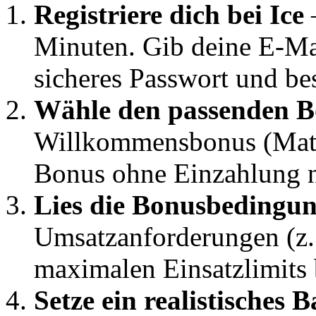
Registriere dich bei Ice
Minuten. Gib deine E‑Mai
sicheres Passwort und bes
Wähle den passenden 
Willkommensbonus (Matc
Bonus ohne Einzahlung n
Lies die Bonusbedingu
Umsatzanforderungen (z.
maximalen Einsatzlimits
Setze ein realistisches