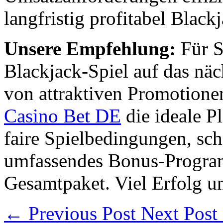
langfristig profitabel Blackj
Unsere Empfehlung:
Für Sp
Blackjack‑Spiel auf das nä
von attraktiven Promotionen
Casino Bet DE
die ideale P
faire Spielbedingungen, sc
umfassendes Bonus‑Progra
Gesamtpaket. Viel Erfolg u
←
Previous Post
Next Post