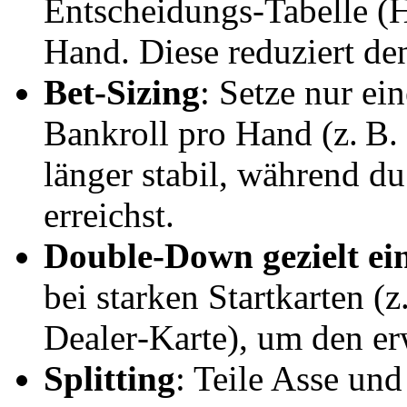
Entscheidungs‑Tabelle (Hi
Hand. Diese reduziert den
Bet‑Sizing
: Setze nur ei
Bankroll pro Hand (z. B. 
länger stabil, während d
erreichst.
Double‑Down gezielt ei
bei starken Startkarten (z
Dealer‑Karte), um den er
Splitting
: Teile Asse un