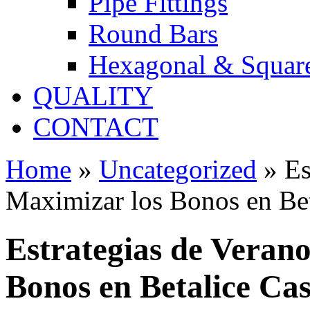
Pipe Fittings
Round Bars
Hexagonal & Squar
QUALITY
CONTACT
Home
»
Uncategorized
»
Es
Maximizar los Bonos en Bet
Estrategias de Veran
Bonos en Betalice Ca