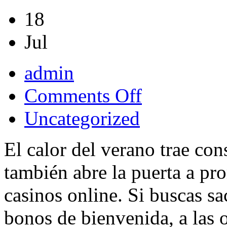
18
Jul
admin
on
Comments Off
Estrategias
de
Uncategorized
Verano
para
Maximizar
El calor del verano trae co
los
Bonos
en
también abre la puerta a pr
Betalice
Casino
casinos online. Si buscas s
bonos de bienvenida, a las 