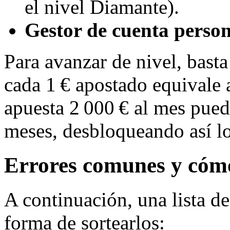
el nivel Diamante).
Gestor de cuenta perso
Para avanzar de nivel, bast
cada 1 € apostado equivale
apuesta 2 000 € al mes pued
meses, desbloqueando así l
Errores comunes y cómo
A continuación, una lista de
forma de sortearlos: