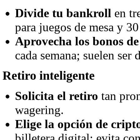
Divide tu bankroll
en tr
para juegos de mesa y 30 
Aprovecha los bonos de
cada semana; suelen ser d
Retiro inteligente
Solicita el retiro
tan pron
wagering.
Elige la opción de cript
billetera digital; evita c