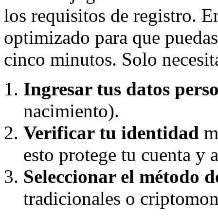
los requisitos de registro. 
optimizado para que puedas
cinco minutos. Solo necesit
Ingresar tus datos pers
nacimiento).
Verificar tu identidad
me
esto protege tu cuenta y a
Seleccionar el método d
tradicionales o criptomo