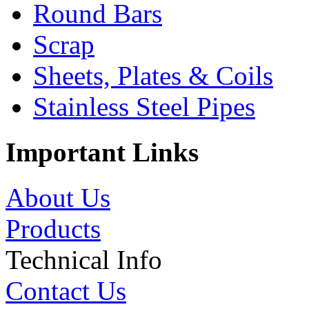
Round Bars
Scrap
Sheets, Plates & Coils
Stainless Steel Pipes
Important Links
About Us
Products
Technical Info
Contact Us