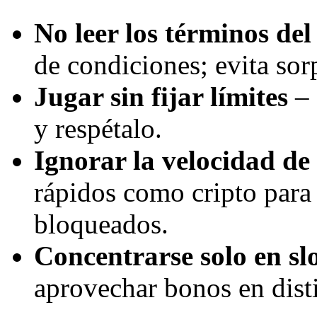
No leer los términos de
de condiciones; evita sorpr
Jugar sin fijar límites
– 
y respétalo.
Ignorar la velocidad de
rápidos como cripto para
bloqueados.
Concentrarse solo en sl
aprovechar bonos en disti