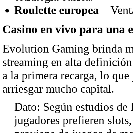
Roulette europea
– Venta
Casino en vivo para una 
Evolution Gaming brinda me
streaming en alta definición
a la primera recarga, lo que
arriesgar mucho capital.
Dato: Según estudios de l
jugadores prefieren slots