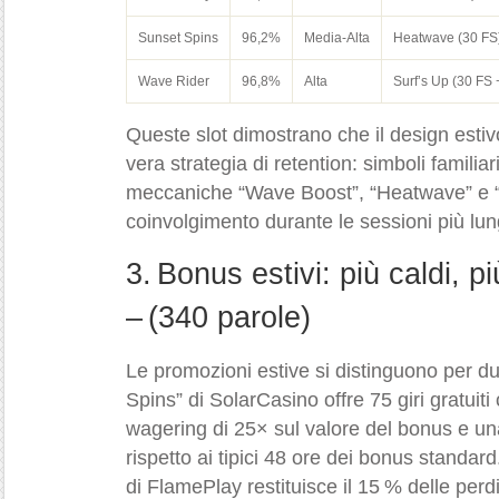
Sunset Spins
96,2%
Media‑Alta
Heatwave (30 FS
Wave Rider
96,8%
Alta
Surf’s Up (30 FS 
Queste slot dimostrano che il design esti
vera strategia di retention: simboli familiar
meccaniche “Wave Boost”, “Heatwave” e “S
coinvolgimento durante le sessioni più lu
3. Bonus estivi: più caldi, pi
– (340 parole)
Le promozioni estive si distinguono per du
Spins” di SolarCasino offre 75 giri gratuit
wagering di 25× sul valore del bonus e un
rispetto ai tipici 48 ore dei bonus standar
di FlamePlay restituisce il 15 % delle perd