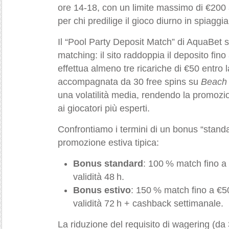
ore 14‑18, con un limite massimo di €200
per chi predilige il gioco diurno in spiaggia
Il “Pool Party Deposit Match” di AquaBet 
matching: il sito raddoppia il deposito fino
effettua almeno tre ricariche di €50 entro l
accompagnata da 30 free spins su
Beach 
una volatilità media, rendendo la promozion
ai giocatori più esperti.
Confrontiamo i termini di un bonus “standa
promozione estiva tipica:
Bonus standard
: 100 % match fino a
validità 48 h.
Bonus estivo
: 150 % match fino a €5
validità 72 h + cashback settimanale.
La riduzione del requisito di wagering (da