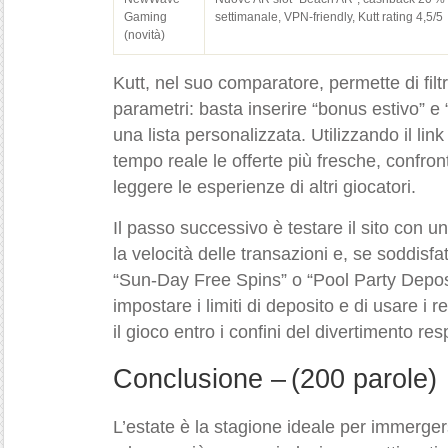
Gaming
settimanale, VPN‑friendly, Kutt rating 4,5/5
(novità)
Kutt, nel suo comparatore, permette di fil
parametri: basta inserire “bonus estivo” e 
una lista personalizzata. Utilizzando il link
tempo reale le offerte più fresche, confront
leggere le esperienze di altri giocatori.
Il passo successivo è testare il sito con 
la velocità delle transazioni e, se soddisfa
“Sun‑Day Free Spins” o “Pool Party Depos
impostare i limiti di deposito e di usare 
il gioco entro i confini del divertimento re
Conclusione – (200 parole)
L’estate è la stagione ideale per immergers