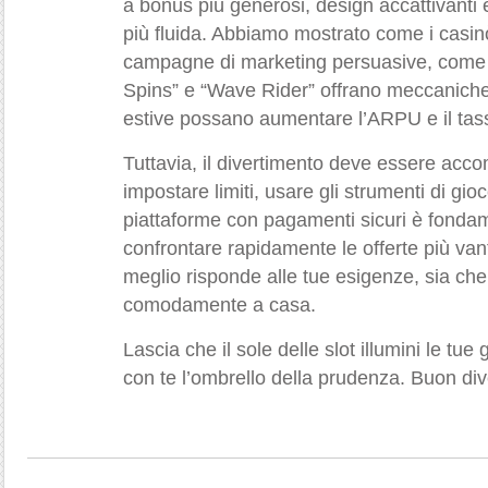
a bonus più generosi, design accattivanti
più fluida. Abbiamo mostrato come i casinò 
campagne di marketing persuasive, come l
Spins” e “Wave Rider” offrano meccaniche
estive possano aumentare l’ARPU e il tas
Tuttavia, il divertimento deve essere ac
impostare limiti, usare gli strumenti di gio
piattaforme con pagamenti sicuri è fondam
confrontare rapidamente le offerte più vant
meglio risponde alle tue esigenze, sia che 
comodamente a casa.
Lascia che il sole delle slot illumini le tu
con te l’ombrello della prudenza. Buon di