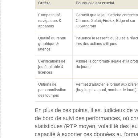
Critère
Pourquoi c’est crucial
Compatibilité
Garantit que le jeu s’affiche correcte
navigateurs &
Chrome, Safari, Firefox, Edge et sur
appareils
iOS/Android
Qualité du rendu
Influence le ressenti du jeu et la réact
graphique &
lors des actions critiques
latence
Certifications de
Assure la conformité légale et la prot
jeu équitable &
du joueur
licences
Options de
Permet d’adapter le format aux préfé
personnalisation
(buy‑in, prize pool, nombre de tours)
des tournois
En plus de ces points, il est judicieux de v
de bord de suivi des performances, où cha
statistiques (RTP moyen, volatilité des j
capacité à exporter ces données au format