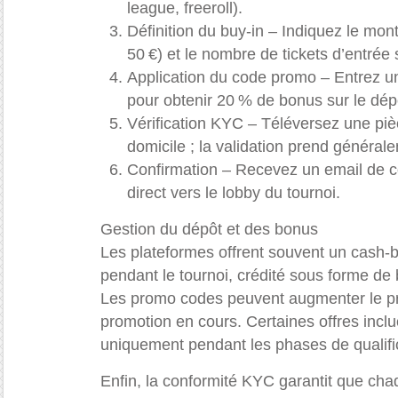
league, freeroll).
Définition du buy‑in – Indiquez le mont
50 €) et le nombre de tickets d’entrée 
Application du code promo – Entrez
pour obtenir 20 % de bonus sur le dép
Vérification KYC – Téléversez une pièce 
domicile ; la validation prend général
Confirmation – Recevez un email de co
direct vers le lobby du tournoi.
Gestion du dépôt et des bonus
Les plateformes offrent souvent un cash‑b
pendant le tournoi, crédité sous forme d
Les promo codes peuvent augmenter le pr
promotion en cours. Certaines offres inclue
uniquement pendant les phases de qualifi
Enfin, la conformité KYC garantit que chaqu