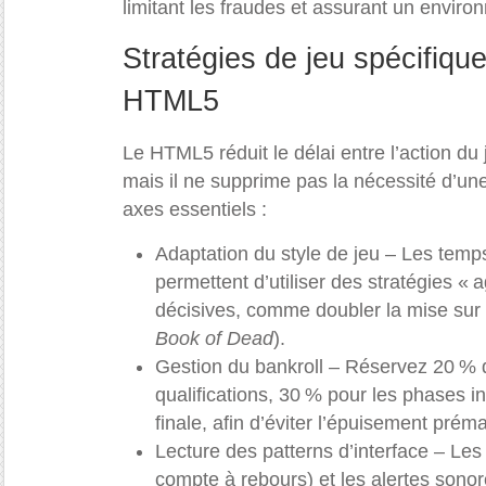
limitant les fraudes et assurant un enviro
Stratégies de jeu spécifiqu
HTML5
Le HTML5 réduit le délai entre l’action du
mais il ne supprime pas la nécessité d’une
axes essentiels :
Adaptation du style de jeu – Les temp
permettent d’utiliser des stratégies «
décisives, comme doubler la mise sur le
Book of Dead
).
Gestion du bankroll – Réservez 20 % de
qualifications, 30 % pour les phases i
finale, afin d’éviter l’épuisement préma
Lecture des patterns d’interface – Les
compte à rebours) et les alertes sono