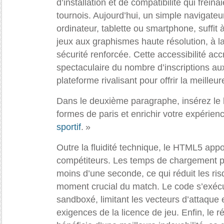
d’installation et de compatibilité qui freina
pour
tournois. Aujourd’hui, un simple navigateur
exploiter
le
ordinateur, tablette ou smartphone, suffit
plein
jeux aux graphismes haute résolution, à la
potentiel
du
sécurité renforcée. Cette accessibilité ac
HTML5
spectaculaire du nombre d’inscriptions a
sur
plateforme rivalisant pour offrir la meilleu
les
sites
de
Dans le deuxième paragraphe, insérez le l
jeux
formes de paris et enrichir votre expérienc
en
ligne
sportif
. »
Outre la fluidité technique, le HTML5 app
compétiteurs. Les temps de chargement p
moins d’une seconde, ce qui réduit les r
moment crucial du match. Le code s’exéc
sandboxé, limitant les vecteurs d’attaque 
exigences de la licence de jeu. Enfin, le