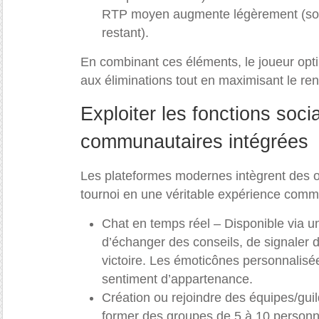
RTP moyen augmente légèrement (so
restant).
En combinant ces éléments, le joueur opt
aux éliminations tout en maximisant le r
Exploiter les fonctions soci
communautaires intégrées
Les plateformes modernes intègrent des ou
tournoi en une véritable expérience comm
Chat en temps réel – Disponible via une
d’échanger des conseils, de signaler 
victoire. Les émoticônes personnalisé
sentiment d’appartenance.
Création ou rejoindre des équipes/gui
former des groupes de 5 à 10 personne