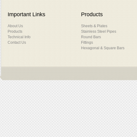
Important Links
Products
About Us
Sheets & Plates
Products
Stainless Steel Pipes
Technical Info
Round Bars
Contact Us
Fittings
Hexagonal & Square Bars