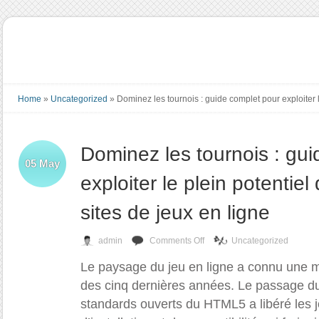
Home
»
Uncategorized
»
Dominez les tournois : guide complet pour exploiter l
Dominez les tournois : gu
05
May
exploiter le plein potentie
sites de jeux en ligne
on
admin
Comments Off
Uncategorized
Dominez
Le paysage du jeu en ligne a connu une 
les
tournois
des cinq dernières années. Le passage du
:
standards ouverts du HTML5 a libéré les 
guide
complet