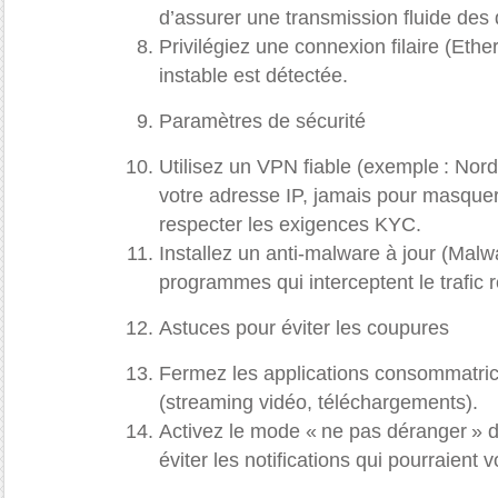
d’assurer une transmission fluide des
Privilégiez une connexion filaire (Eth
instable est détectée.
Paramètres de sécurité
Utilisez un VPN fiable (exemple : No
votre adresse IP, jamais pour masquer 
respecter les exigences KYC.
Installez un anti‑malware à jour (Mal
programmes qui interceptent le trafic 
Astuces pour éviter les coupures
Fermez les applications consommatri
(streaming vidéo, téléchargements).
Activez le mode « ne pas déranger » d
éviter les notifications qui pourraient 