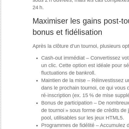
sous 2 h ouvrées, mais les cas complexes
24 h.
Maximiser les gains post‑to
bonus et fidélisation
Après la clôture d’un tournoi, plusieurs op
Cash‑out immédiat – Convertissez votr
un clic. Cette option est idéale pour sé
fluctuations de bankroll.
Maintien de la mise – Réinvestissez un
dans le prochain tournoi, ce qui vou
ré‑inscription (ex. 15 % de mise suppl
Bonus de participation – De nombreux 
de tournoi » sous forme de crédits de 
pool, utilisables sur les jeux HTML5.
Programmes de fidélité – Accumulez 