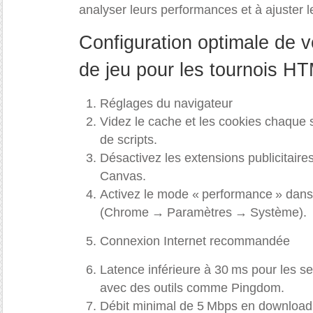
analyser leurs performances et à ajuster l
Configuration optimale de 
de jeu pour les tournois H
Réglages du navigateur
Videz le cache et les cookies chaque s
de scripts.
Désactivez les extensions publicitaires
Canvas.
Activez le mode « performance » dan
(Chrome → Paramètres → Système).
Connexion Internet recommandée
Latence inférieure à 30 ms pour les 
avec des outils comme Pingdom.
Débit minimal de 5 Mbps en download,