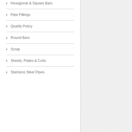
Hexagonal & Square Bars
Pipe Fittings
Quality Policy
Round Bars
Scrap
Sheets, Plates & Coils
Stainless Steel Pipes