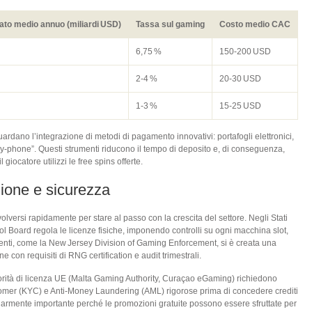
ato medio annuo (miliardi USD)
Tassa sul gaming
Costo medio CAC
6,75 %
150‑200 USD
2‑4 %
20‑30 USD
1‑3 %
15‑25 USD
guardano l’integrazione di metodi di pagamento innovativi: portafogli elettronici,
by‑phone”. Questi strumenti riducono il tempo di deposito e, di conseguenza,
giocatore utilizzi le free spins offerte.
ione e sicurezza
versi rapidamente per stare al passo con la crescita del settore. Negli Stati
l Board regola le licenze fisiche, imponendo controlli su ogni macchina slot,
genti, come la New Jersey Division of Gaming Enforcement, si è creata una
e con requisiti di RNG certification e audit trimestrali.
utorità di licenza UE (Malta Gaming Authority, Curaçao eGaming) richiedono
mer (KYC) e Anti‑Money Laundering (AML) rigorose prima di concedere crediti
olarmente importante perché le promozioni gratuite possono essere sfruttate per