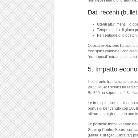
non necessitano di grandi depo
Dati recenti (bullet 
Utenti attivi mensili globa
Tempo medio di gioco per
Percentuale di giocatori
Questa evoluzione ha spinto gl
free spins combinati con credit
“no‑deposit” mirate a specifici
5. Impatto econom
Il confronto tra i fatturati dei
2023, MGM Resorts ha registrat
Bet365 ha superato i 5,8 milia
Le free spins contribuiscono a 
bonus di benvenuto con 100 f
attirare un high‑roller in una 
Le politiche fiscali variano no
Gaming Control Board, con tass
(Malta, Curaçao, Gibraltar) p