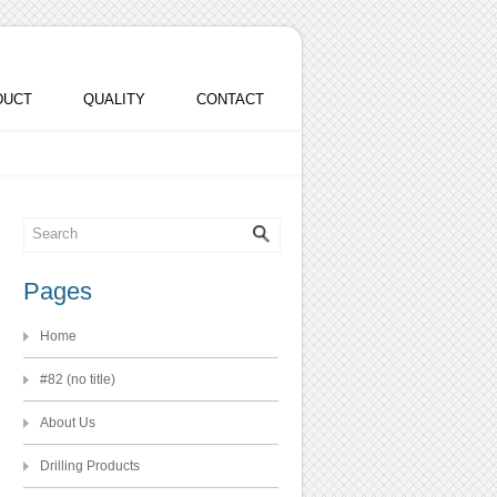
DUCT
QUALITY
CONTACT
Pages
Home
#82 (no title)
About Us
Drilling Products