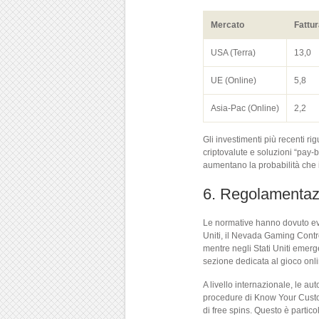
Mercato
Fattur
USA (Terra)
13,0
UE (Online)
5,8
Asia‑Pac (Online)
2,2
Gli investimenti più recenti ri
criptovalute e soluzioni “pay‑
aumentano la probabilità che il 
6. Regolamentaz
Le normative hanno dovuto evol
Uniti, il Nevada Gaming Contro
mentre negli Stati Uniti emer
sezione dedicata al gioco onlin
A livello internazionale, le a
procedure di Know Your Custo
di free spins. Questo è partic